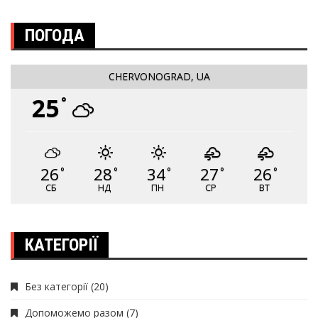
ПОГОДА
CHERVONOGRAD, UA
25
°
26
28
34
27
26
°
°
°
°
°
СБ
НД
ПН
СР
ВТ
КАТЕГОРІЇ
Без категорії
(20)
Допоможемо разом
(7)