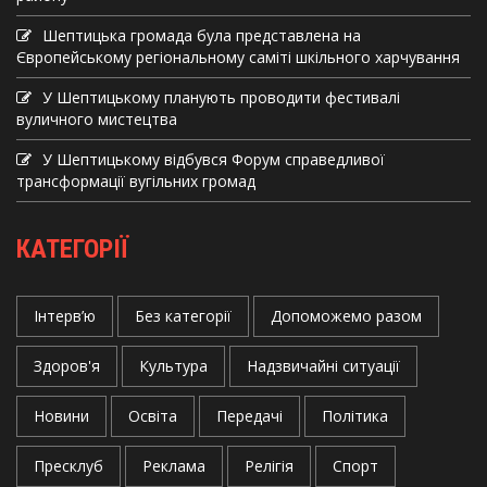
Шептицька громада була представлена на
Європейському регіональному саміті шкільного харчування
У Шептицькому планують проводити фестивалі
вуличного мистецтва
У Шептицькому відбувся Форум справедливої
трансформації вугільних громад
КАТЕГОРІЇ
Інтерв’ю
Без категорії
Допоможемо разом
Здоров'я
Культура
Надзвичайні ситуації
Новини
Освіта
Передачі
Політика
Пресклуб
Реклама
Релігія
Спорт