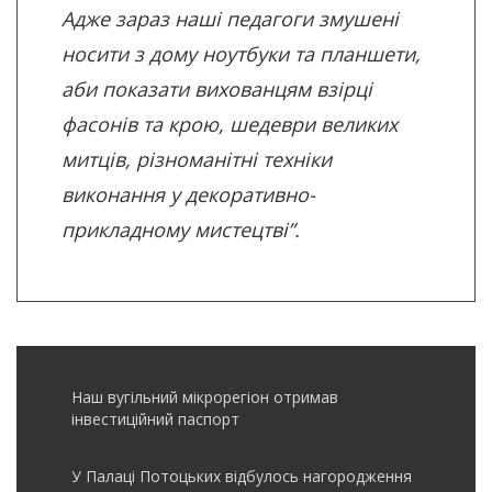
Адже зараз наші педагоги змушені
носити з дому ноутбуки та планшети,
аби показати вихованцям взірці
фасонів та крою, шедеври великих
митців, різноманітні техніки
виконання у декоративно-
прикладному мистецтві”.
Наш вугільний мікрорегіон отримав
інвеcтиційний паспорт
У Палаці Потоцьких відбулось нагородження