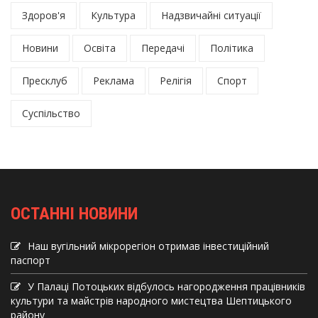
Здоров'я
Культура
Надзвичайні ситуації
Новини
Освіта
Передачі
Політика
Пресклуб
Реклама
Релігія
Спорт
Суспільство
ОСТАННІ НОВИНИ
Наш вугільний мікрорегіон отримав інвеcтиційний
паспорт
У Палаці Потоцьких відбулось нагородження працівників
культури та майстрів народного мистецтва Шептицького
району