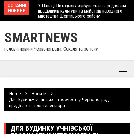
Skip
 отримав
ОСТАННІ
У Палаці Потоцьких відбулось нагородження
Ше
to
НОВИНИ
працівників культури та майстрів народного
Єв
content
мистецтва Шептицького району
шк
SMARTNEWS
головні новини Червонограда, Сокаля та регіону
Home
Новини
Для Будинку учнівської творчості у Червонограді
придбають нові телевізори
ДЛЯ БУДИНКУ УЧНІВСЬКОЇ