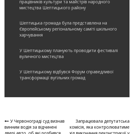
працівників культури та майстрів народного
мистецтва Шептицького району
Шептицька громада була представлена на
Європейському регіональному саміті шкільного
харчування
У Шептицькому планують проводити фестивалі
вуличного мистецтва
У Шептицькому відбувся Форум справедливої
трансформації вугільних громад
У Червонограді суд визнав
Запрацювала депутатська
Навігація
винним водія за відчинені
комісія, яка контролюватиме
двері авто, об які розбився
хід виконання реконструкції у