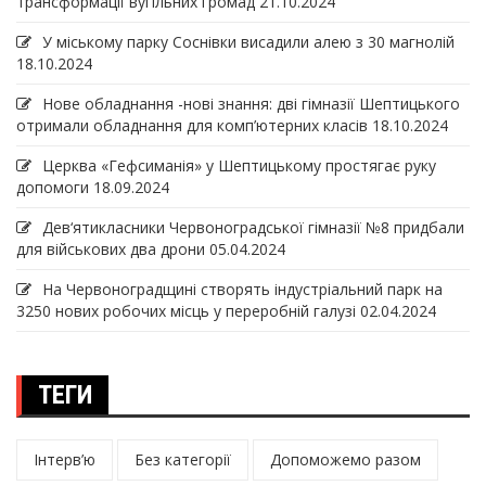
трансформації вугільних громад
21.10.2024
У міському парку Соснівки висадили алею з 30 магнолій
18.10.2024
Нове обладнання -нові знання: дві гімназії Шептицького
отримали обладнання для комп’ютерних класів
18.10.2024
Церква «Гефсиманія» у Шептицькому простягає руку
допомоги
18.09.2024
Дев‘ятикласники Червоноградської гімназії №8 придбали
для військових два дрони
05.04.2024
На Червоноградщині створять індустріальний парк на
3250 нових робочих місць у переробній галузі
02.04.2024
ТЕГИ
Інтерв’ю
Без категорії
Допоможемо разом