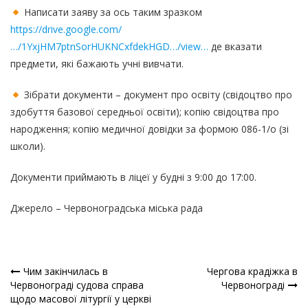
Написати заяву за ось таким зразком
https://drive.google.com/
…/1YxjHM7ptnSorHUKNCxfdekHGD…/view…
де вказати
предмети, які бажають учні вивчати.
Зібрати документи – документ про освіту (свідоцтво про
здобуття базової середньої освіти); копію свідоцтва про
народження; копію медичної довідки за формою 086-1/о (зі
школи).
Документи приймають в ліцеї у будні з 9:00 до 17:00.
Джерело – Червоноградська міська рада
Чим закінчилась в
Чергова крадіжка в
Навігація
Червонограді судова справа
Червонограді
щодо масової літургії у церкві