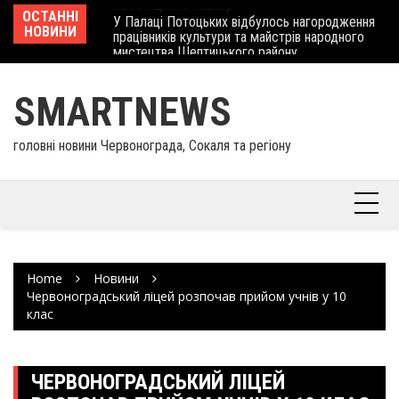
інвеcтиційний паспорт
Skip
ОСТАННІ
Ше
У Палаці Потоцьких відбулось нагородження
to
НОВИНИ
Єв
працівників культури та майстрів народного
content
шк
мистецтва Шептицького району
SMARTNEWS
головні новини Червонограда, Сокаля та регіону
Home
Новини
Червоноградський ліцей розпочав прийом учнів у 10
клас
ЧЕРВОНОГРАДСЬКИЙ ЛІЦЕЙ