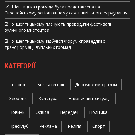
Шептицька громада була представлена на
Європейському регіональному саміті шкільного харчування
У Шептицькому планують проводити фестивалі
вуличного мистецтва
У Шептицькому відбувся Форум справедливої
трансформації вугільних громад
КАТЕГОРІЇ
Інтерв’ю
Без категорії
Допоможемо разом
Здоров'я
Культура
Надзвичайні ситуації
Новини
Освіта
Передачі
Політика
Пресклуб
Реклама
Релігія
Спорт