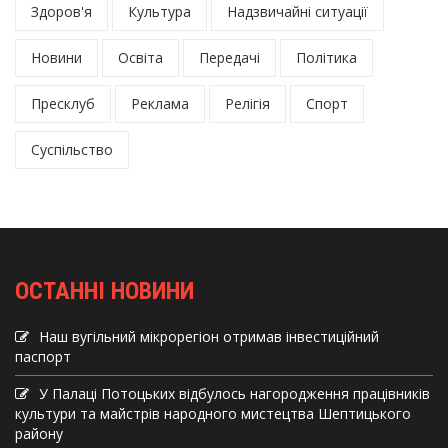
Здоров'я
Культура
Надзвичайні ситуації
Новини
Освіта
Передачі
Політика
Пресклуб
Реклама
Релігія
Спорт
Суспільство
ОСТАННІ НОВИНИ
Наш вугільний мікрорегіон отримав інвеcтиційний
паспорт
У Палаці Потоцьких відбулось нагородження працівників
культури та майстрів народного мистецтва Шептицького
району