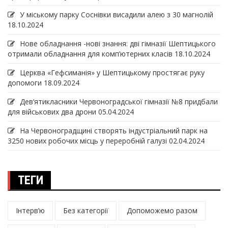
У міському парку Соснівки висадили алею з 30 магнолій
18.10.2024
Нове обладнання -нові знання: дві гімназії Шептицького
отримали обладнання для комп’ютерних класів
18.10.2024
Церква «Гефсиманія» у Шептицькому простягає руку
допомоги
18.09.2024
Дев‘ятикласники Червоноградської гімназії №8 придбали
для військових два дрони
05.04.2024
На Червоноградщині створять індустріальний парк на
3250 нових робочих місць у переробній галузі
02.04.2024
ТЕГИ
Інтерв’ю
Без категорії
Допоможемо разом