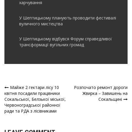
харчування
У Шептицькому планують проводити фестивалі
вуличного мистецтва
У Шептицькому відбувся Форум справедливої
трансформації вугільних громад
Майже 2 гектари лісу 10
Розпочато ремонт дороги
Навігація
квітня посадили працівники
Жвирка – Завишень на
Сокальської, Белзької міської,
Сокальщині
записів
Червоноградської районної
ради та РДА з лісівниками