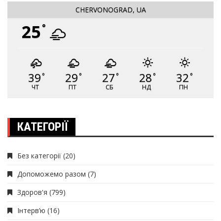
CHERVONOGRAD, UA
25
°
39
29
27
28
32
°
°
°
°
°
ЧТ
ПТ
СБ
НД
ПН
КАТЕГОРІЇ
Без категорії
(20)
Допоможемо разом
(7)
Здоров'я
(799)
Інтерв’ю
(16)