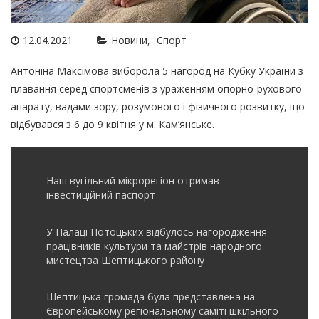
12.04.2021
Новини
Спорт
Антоніна Максімова
виборола 5 нагород на Кубку України з
плавання серед спортсменів з ураженням опорно-рухового
апарату, вадами зору, розумового і фізичного розвитку, що
відбувався з 6 до 9 квітня у м. Кам’янське.
Наш вугільний мікрорегіон отримав
інвеcтиційний паспорт
У Палаці Потоцьких відбулось нагородження
працівників культури та майстрів народного
мистецтва Шептицького району
Шептицька громада була представлена на
Європейському регіональному саміті шкільного