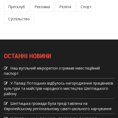
Пресклуб
Реклама
Релігія
Спорт
Суспільство
ОСТАННІ НОВИНИ
Наш вугільний мікрорегіон отримав інвеcтиційний
паспорт
У Палаці Потоцьких відбулось нагородження працівників
культури та майстрів народного мистецтва Шептицького
району
Шептицька громада була представлена на
Європейському регіональному саміті шкільного харчування