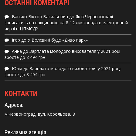
ОСТАННІ КОМЕНТАРІ
Ванько Віктор Васильович
до
Як в Червонограді
записатись на вакцинацію на 8-12 листопада в електронній
черзі в ЦПМСД?
Ігор
до
У Волсвині буде «Диво парк»
Анна
до
Зарплата молодого вихователя у 2021 році
зросте до 8 494 грн
Юлія
до
Зарплата молодого вихователя у 2021 році
зросте до 8 494 грн
КОНТАКТИ
Адреса:
м.Червоноград, вул. Корольова, 8
Рекламна агенція