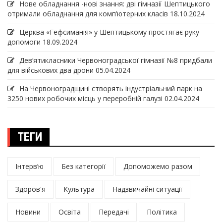
Нове обладнання -нові знання: дві гімназії Шептицького
отримали обладнання для комп’ютерних класів
18.10.2024
Церква «Гефсиманія» у Шептицькому простягає руку
допомоги
18.09.2024
Дев‘ятикласники Червоноградської гімназії №8 придбали
для військових два дрони
05.04.2024
На Червоноградщині створять індустріальний парк на
3250 нових робочих місць у переробній галузі
02.04.2024
ТЕГИ
Інтерв’ю
Без категорії
Допоможемо разом
Здоров'я
Культура
Надзвичайні ситуації
Новини
Освіта
Передачі
Політика