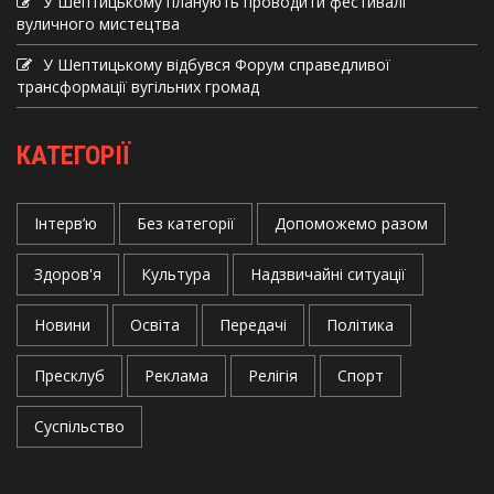
У Шептицькому планують проводити фестивалі
вуличного мистецтва
У Шептицькому відбувся Форум справедливої
трансформації вугільних громад
КАТЕГОРІЇ
Інтерв’ю
Без категорії
Допоможемо разом
Здоров'я
Культура
Надзвичайні ситуації
Новини
Освіта
Передачі
Політика
Пресклуб
Реклама
Релігія
Спорт
Суспільство