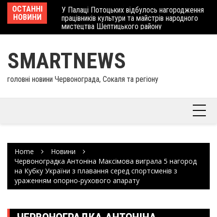
Skip
 отримав
ОСТАННІ
У Палаці Потоцьких відбулось нагородження
Ше
to
НОВИНИ
працівників культури та майстрів народного
Єв
content
мистецтва Шептицького району
шк
SMARTNEWS
головні новини Червонограда, Сокаля та регіону
Home
Новини
Червоноградка Антоніна Максімова виграла 5 нагород
на Кубку України з плавання серед спортсменів з
ураженням опорно-рухового апарату