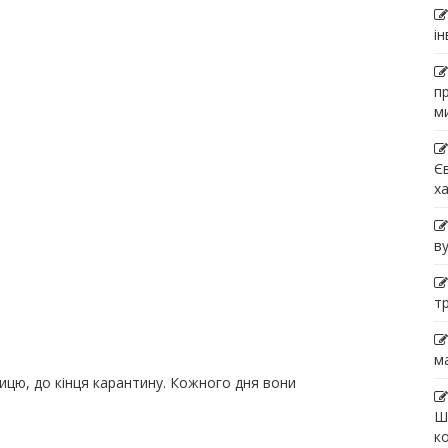
і
п
м
Є
х
в
т
м
ицю, до кінця карантину. Кожного дня вони
Ш
к