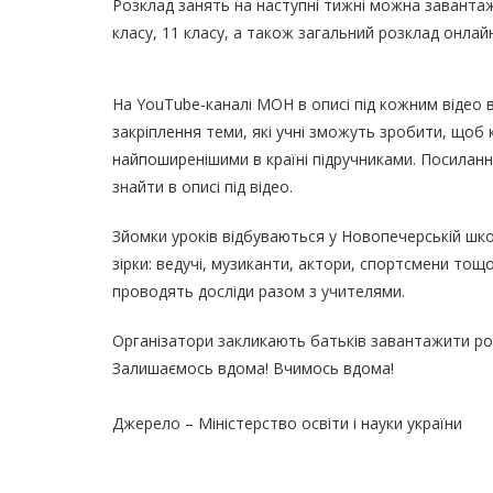
Розклад занять на наступні тижні можна завантажити
класу, 11 класу, а також загальний розклад онлай
На YouTube-каналі МОН в описі під кожним відео
закріплення теми, які учні зможуть зробити, щоб
найпоширенішими в країні підручниками. Посилання
знайти в описі під відео.
Зйомки уроків відбуваються у Новопечерській школ
зірки: ведучі, музиканти, актори, спортсмени тощ
проводять досліди разом з учителями.
Організатори закликають батьків завантажити роз
Залишаємось вдома! Вчимось вдома!
Джерело – Міністерство освіти і науки україни