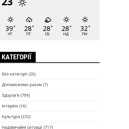
23
39
28
28
28
32
°
°
°
°
°
ЧТ
ПТ
СБ
НД
ПН
КАТЕГОРІЇ
Без категорії
(20)
Допоможемо разом
(7)
Здоров'я
(799)
Інтерв’ю
(16)
Культура
(232)
Надзвичайні ситуації
(717)