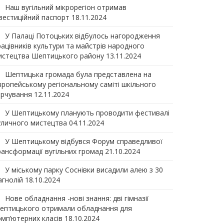
Наш вугільний мікрорегіон отримав
нвеcтиційний паспорт
18.11.2024
У Палаці Потоцьких відбулось нагородження
рацівників культури та майстрів народного
истецтва Шептицького району
13.11.2024
Шептицька громада була представлена на
вропейському регіональному саміті шкільного
арчування
12.11.2024
У Шептицькому планують проводити фестивалі
уличного мистецтва
04.11.2024
У Шептицькому відбувся Форум справедливої
рансформації вугільних громад
21.10.2024
У міському парку Соснівки висадили алею з 30
агнолій
18.10.2024
Нове обладнання -нові знання: дві гімназії
ептицького отримали обладнання для
омп’ютерних класів
18.10.2024