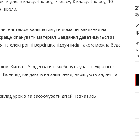
 для: 5 класу, 6 класу, 7 класу, 8 класу, 9 класу, 10
н-школи.
р
 вчителі також залишатимуть домашні завдання на
п
 краще опанувати матеріал. Завдання даватимуться за
 на електронні версії цих підручників також можна буде
п
га
і м. Києва. У відеозаняттях беруть участь українські
о. Вони відповідають на запитання, вирішують задачі та
клад уроків та заохочувати дітей навчатись.