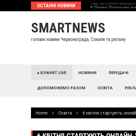
Skip
еcтиційний паспорт
ОСТАННІ НОВИНИ
У Палаці Потоцьких ві
to
content
SMARTNEWS
головні новини Червонограда, Сокаля та регіону
● БУЖНЕТ LIVE
НОВИНИ
ПЕРЕДАЧІ
ДОПОМОЖЕМО РАЗОМ
ОСВІТА
РЕКЛ
Home
Освіта
6 квітня стартують онлайн