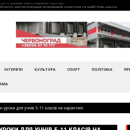
дбулось нагородження працівників культури та майстрів народного 
Шептиц
ІНТЕРВ’Ю
КУЛЬТУРА
СПОРТ
ПОЛІТИКА
ПР
АМА
-уроки для учнів 5-11 класів на карантині