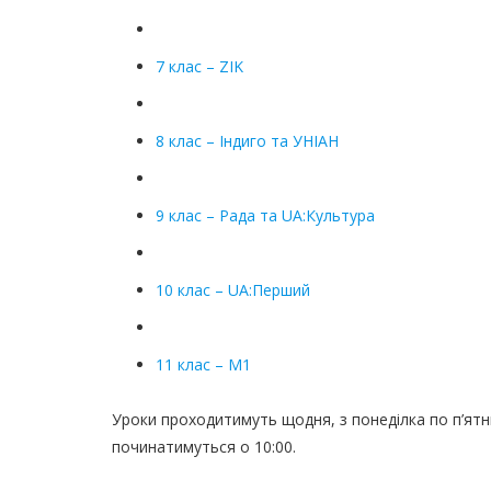
7 клас – ZIK
8 клас – Індиго та УНІАН
9 клас – Рада та UA:Культура
10 клас – UA:Перший
11 клас – М1
Уроки проходитимуть щодня, з понеділка по п’ятн
починатимуться о 10:00.