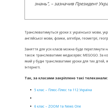
знань”, – зазначив Президент Укр
Транслюватимуться уроки з: української мови, украї
англійської мови, фізики, алгебри, геометрії, географ
Заняття для усіх класів можна буде переглянути на
також транслюватиме мeдіасервіс MEGOGO. За ко
який у будні транслюватиме уроки для тих дітей, я
Інтернеті.
Так, за класами закріплено такі телеканали:
5 клас – Плюс-Плюс та 112 Україна
6 клас – ZOOM та News One