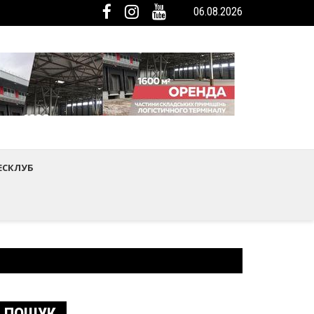
06.08.2026
мистецтва Шептицького району
ька громада була представлена на Європейському регіональному са
ЕСКЛУБ