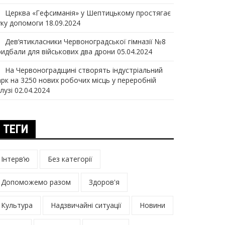
Церква «Гефсиманія» у Шептицькому простягає
уку допомоги
18.09.2024
Дев‘ятикласники Червоноградської гімназії №8
ридбали для військових два дрони
05.04.2024
На Червоноградщині створять індустріальний
арк на 3250 нових робочих місць у переробній
лузі
02.04.2024
ТЕГИ
Інтерв’ю
Без категорії
Допоможемо разом
Здоров'я
Культура
Надзвичайні ситуації
Новини