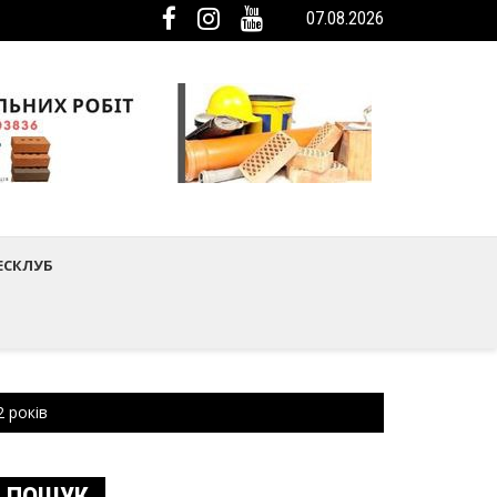
07.08.2026
ька громада була представлена на Європейському регіональному са
мистецтва Шептицького району
ЕСКЛУБ
2 років