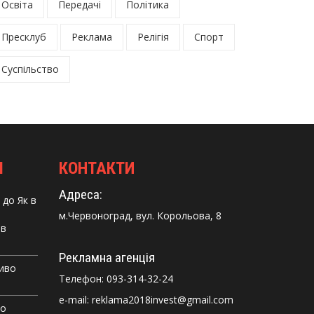
Освіта
Передачі
Політика
Пресклуб
Реклама
Релігія
Спорт
Суспільство
І
КОНТАКТИ
Адреса:
до
Як в
м.Червоноград, вул. Корольова, 8
 в
Рекламна агенція
Диво
Телефон:
093-314-32-24
e-mail: reklama2018invest@gmail.com
го