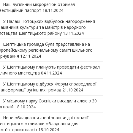
Наш вугільний мікрорегіон отримав
нвеcтиційний паспорт
18.11.2024
У Палаці Потоцьких відбулось нагородження
рацівників культури та майстрів народного
истецтва Шептицького району
13.11.2024
Шептицька громада була представлена на
вропейському регіональному саміті шкільного
арчування
12.11.2024
У Шептицькому планують проводити фестивалі
уличного мистецтва
04.11.2024
У Шептицькому відбувся Форум справедливої
рансформації вугільних громад
21.10.2024
У міському парку Соснівки висадили алею з 30
агнолій
18.10.2024
Нове обладнання -нові знання: дві гімназії
ептицького отримали обладнання для
омп’ютерних класів
18.10.2024