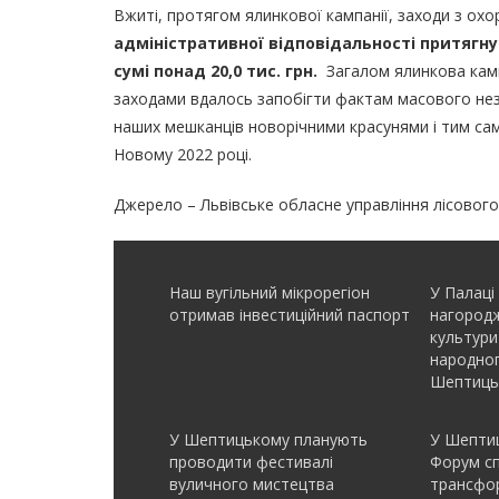
Вжиті, протягом ялинкової кампанії, заходи з ох
адміністративної відповідальності притягну
сумі понад 20,0 тис. грн.
Загалом ялинкова камп
заходами вдалось запобігти фактам масового не
наших мешканців новорічними красунями і тим сам
Новому 2022 році.
Джерело – Львівське обласне управління лісовог
Наш вугільний мікрорегіон
У Палаці
отримав інвеcтиційний паспорт
нагородж
культури
народно
Шептиць
У Шептицькому планують
У Шептиц
проводити фестивалі
Форум с
вуличного мистецтва
трансфор