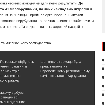
орони хвойних молодняків дали певні результати.
До
то 43 лісопорушники, на яких накладено штрафів в
анія на Львівщині пройшла організовано. Вжитими
законного вирубування новорічних ялинок та забезпечити
им принести їм радість свята та хороший настрій в
о та мисливського господарства
 Потоцьких відбулось
Шептицька громада була
ення працівників
представлена на
 та майстрів
Європейському регіональному
го мистецтва
саміті шкільного харчування
кого району
ькому відбувся
праведливої
мації вугільних