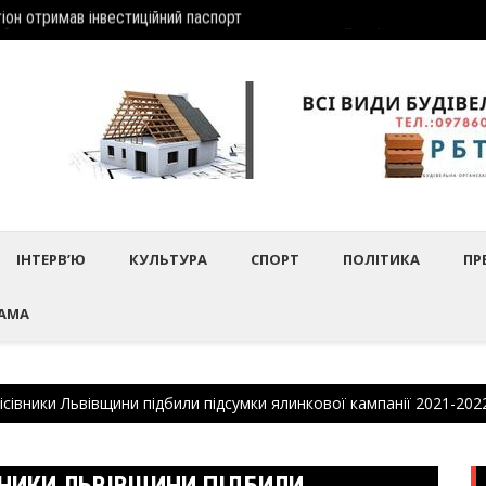
іон отримав інвеcтиційний паспорт
Шептиц
дбулось нагородження працівників культури та майстрів народного 
ІНТЕРВ’Ю
КУЛЬТУРА
СПОРТ
ПОЛІТИКА
ПР
АМА
ісівники Львівщини підбили підсумки ялинкової кампанії 2021-202