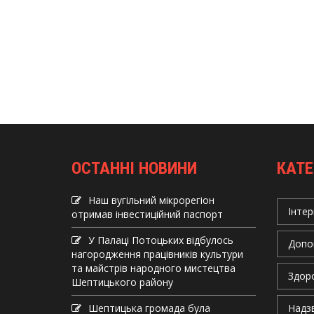
ОСТАННІ НОВИНИ
КАТЕ
Наш вугільний мікрорегіон
Інтер
отримав інвеcтиційний паспорт
У Палаці Потоцьких відбулось
Допо
нагородження працівників культури
та майстрів народного мистецтва
Здор
Шептицького району
Шептицька громада була
Надзв