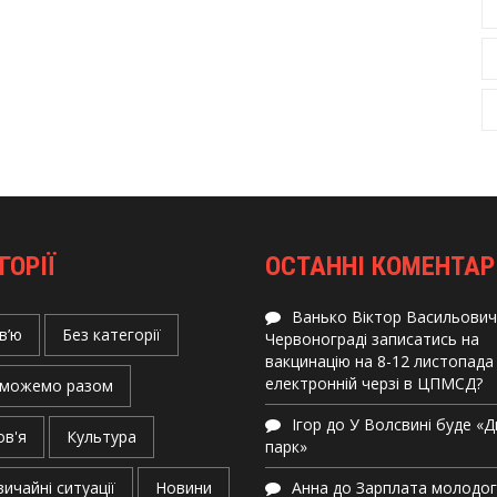
ГОРІЇ
ОСТАННІ КОМЕНТАР
Ванько Віктор Васильович
в’ю
Без категорії
Червонограді записатись на
вакцинацію на 8-12 листопада
електронній черзі в ЦПМСД?
можемо разом
Ігор
до
У Волсвині буде «
ов'я
Культура
парк»
ичайні ситуації
Новини
Анна
до
Зарплата молодо