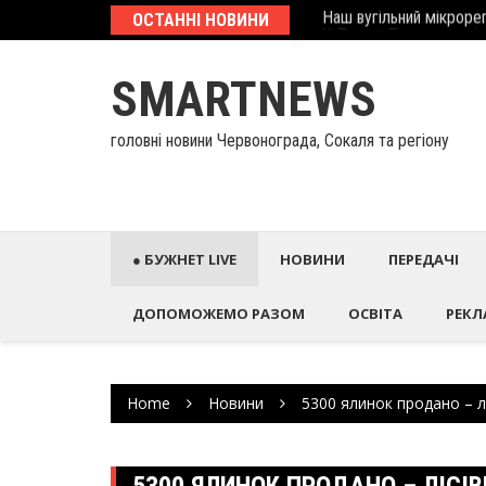
Наш вугільний мікрорег
Skip
ОСТАННІ НОВИНИ
У Палаці Потоцьких ві
to
content
SMARTNEWS
головні новини Червонограда, Сокаля та регіону
● БУЖНЕТ LIVE
НОВИНИ
ПЕРЕДАЧІ
ДОПОМОЖЕМО РАЗОМ
ОСВІТА
РЕКЛ
Home
Новини
5300 ялинок продано – л