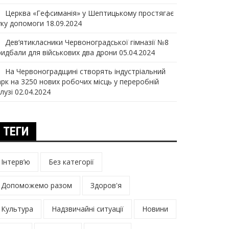
Церква «Гефсиманія» у Шептицькому простягає
уку допомоги
18.09.2024
Дев‘ятикласники Червоноградської гімназії №8
ридбали для військових два дрони
05.04.2024
На Червоноградщині створять індустріальний
арк на 3250 нових робочих місць у переробній
лузі
02.04.2024
ТЕГИ
Інтерв’ю
Без категорії
Допоможемо разом
Здоров'я
Культура
Надзвичайні ситуації
Новини