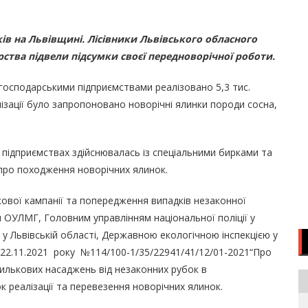
ів на Львівщині. Лісівники Львівського обласного
ства підвели підсумки своєї передноворічної роботи.
огосподарськими підприємствами реалізовано 5,3 тис.
алізації було запропоновано новорічні ялинки породи сосна,
 підприємствах здійснювалась із спеціальними бирками та
 про походження новорічних ялинок.
ової кампанії та попередження випадків незаконної
им ОУЛМГ, Головним управлінням національної поліції у
ї у Львівській області, Державною екологічною інспекцією у
д 22.11.2021 року №114/100-1/35/22941/41/12/01-2021“Про
илькових насаджень від незаконних рубок в
 реалізації та перевезення новорічних ялинок.