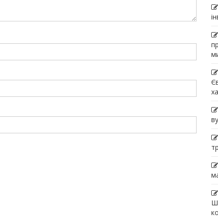
і
п
м
Є
х
в
т
м
Ш
к