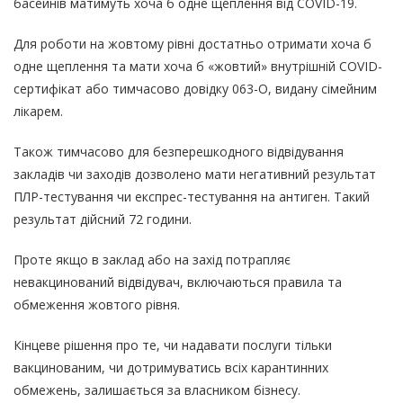
басейнів матимуть хоча б одне щеплення від COVID-19.
Для роботи на жовтому рівні достатньо отримати хоча б
одне щеплення та мати хоча б «жовтий» внутрішній COVID-
сертифікат або тимчасово довідку 063-О, видану сімейним
лікарем.
Також тимчасово для безперешкодного відвідування
закладів чи заходів дозволено мати негативний результат
ПЛР-тестування чи експрес-тестування на антиген. Такий
результат дійсний 72 години.
Проте якщо в заклад або на захід потрапляє
невакцинований відвідувач, включаються правила та
обмеження жовтого рівня.
Кінцеве рішення про те, чи надавати послуги тільки
вакцинованим, чи дотримуватись всіх карантинних
обмежень, залишається за власником бізнесу.