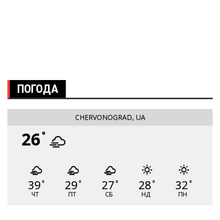
ПОГОДА
CHERVONOGRAD, UA
26
°
39
29
27
28
32
°
°
°
°
°
ЧТ
ПТ
СБ
НД
ПН