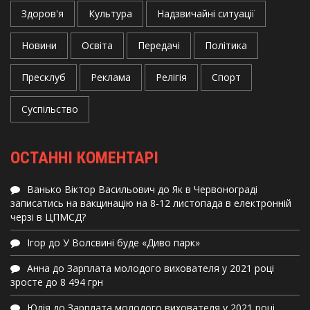
Здоров'я
Культура
Надзвичайні ситуації
Новини
Освіта
Передачі
Політика
Пресклуб
Реклама
Релігія
Спорт
Суспільство
ОСТАННІ КОМЕНТАРІ
Ванько Віктор Васильович
до
Як в Червонограді
записатись на вакцинацію на 8-12 листопада в електронній
черзі в ЦПМСД?
Ігор
до
У Волсвині буде «Диво парк»
Анна
до
Зарплата молодого вихователя у 2021 році
зросте до 8 494 грн
Юлія
до
Зарплата молодого вихователя у 2021 році