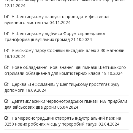
12.11.2024
У Шептицькому планують проводити фестивалі
вуличного мистецтва
04.11.2024
У Шептицькому відбувся Форум справедливої
трансформації вугільних громад
21.10.2024
У міському парку Соснівки висадили алею з 30 магнолій
18.10.2024
Нове обладнання -нові знання: дві гімназії Шептицького
отримали обладнання для комп’ютерних класів
18.10.2024
Церква «Гефсиманія» у Шептицькому простягає руку
допомоги
18.09.2024
Дев‘ятикласники Червоноградської гімназії №8 придбали
для військових два дрони
05.04.2024
На Червоноградщині створять індустріальний парк на
3250 нових робочих місць у переробній галузі
02.04.2024