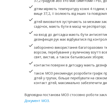
37,2 градусів або хто має симптоми ГРВІ, д
дітям міряють температуру кожні 4 години;
вище 37,2, її ізолюють від інших та повідомл
дітей вихователі зустрічають за межами зак
садочок, мають бути в масці чи респіраторі;
на вході до дитсадка мають бути антисептик
дезінфекція рук має відбуватися під контрол
заборонено використання багаторазових тка
ворсом, перебування у вуличному взутті все
свят, вистав, а також батьківських зборів;
контактні поверхні в дитсадку мають дезінфі
також МОЗ рекомендує розробити графік пр
дітей у групах, більше перебувати на свіжо
контакт дітей, максимально забезпечити ди
Відповідна постанова МОЗ стосовно роботи закла
Документ МОЗ
.