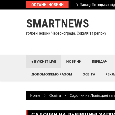
Skip
еcтиційний паспорт
ОСТАННІ НОВИНИ
У Палаці Потоцьких ві
to
content
SMARTNEWS
головні новини Червонограда, Сокаля та регіону
● БУЖНЕТ LIVE
НОВИНИ
ПЕРЕДАЧІ
ДОПОМОЖЕМО РАЗОМ
ОСВІТА
РЕКЛ
Home
Освіта
Садочки на Львівщині за