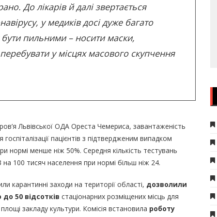
ано. До лікарів й далі звертається
авірусу, у медиків досі дуже багато
х бути пильними – носити маски,
е перебувати у місцях масового скупчення
ов’я Львівської ОДА Ореста Чемериса, завантаженість
я госпіталізації пацієнтів з підтвердженим випадком
при нормі менше ніж 50%. Середня кількість тестувань
 на 100 тисяч населення при нормі більш ніж 24.
били карантинні заходи на території області,
дозволили
 до 50 відсотків
стаціонарних розміщених місць для
в площі закладу культури. Комісія встановила
роботу