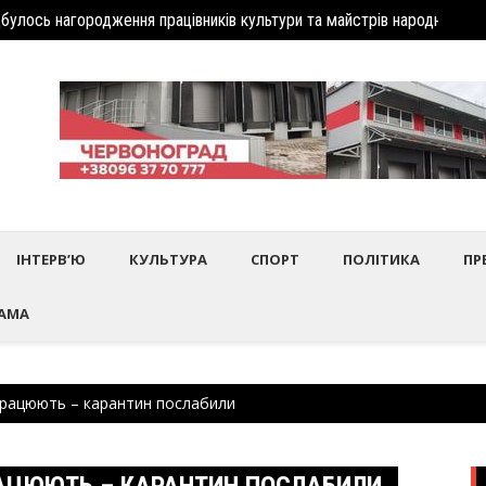
дбулось нагородження працівників культури та майстрів народного 
Шептиц
ІНТЕРВ’Ю
КУЛЬТУРА
СПОРТ
ПОЛІТИКА
ПР
АМА
працюють – карантин послабили