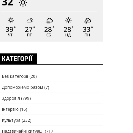
32
39
27
28
28
33
°
°
°
°
°
ЧТ
ПТ
СБ
НД
ПН
КАТЕГОРІЇ
Без категорії
(20)
Допоможемо разом
(7)
Здоров'я
(799)
Інтерв’ю
(16)
Культура
(232)
Надзвичайні ситуації
(717)