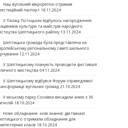
Наш вугільний мікрорегіон отримав
нвеcтиційний паспорт
18.11.2024
У Палаці Потоцьких відбулось нагородження
рацівників культури та майстрів народного
истецтва Шептицького району
13.11.2024
Шептицька громада була представлена на
вропейському регіональному саміті шкільного
арчування
12.11.2024
У Шептицькому планують проводити фестивалі
уличного мистецтва
04.11.2024
У Шептицькому відбувся Форум справедливої
рансформації вугільних громад
21.10.2024
У міському парку Соснівки висадили алею з 30
агнолій
18.10.2024
Нове обладнання -нові знання: дві гімназії
ептицького отримали обладнання для
омп’ютерних класів
18.10.2024