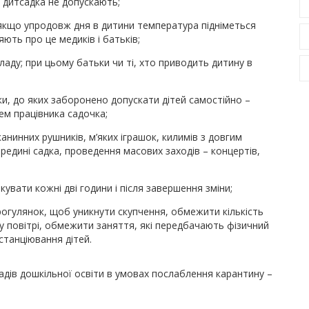
о дитсадка не допускають;
 якщо упродовж дня в дитини температура підніметься
яють про це медиків і батьків;
ладу; при цьому батьки чи ті, хто приводить дитину в
и, до яких заборонено допускати дітей самостійно –
ем працівника садочка;
нинних рушників, м’яких іграшок, килимів з довгим
редині садка, проведення масових заходів – концертів,
кувати кожні дві години і після завершення зміни;
огулянок, щоб уникнути скупчення, обмежити кількість
му повітрі, обмежити заняття, які передбачають фізичний
станціювання дітей.
дів дошкільної освіти в умовах послаблення карантину –