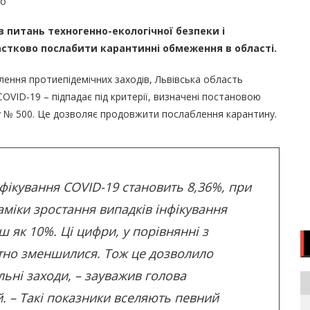
во
 з питань техногенно-екологічної безпеки і
стково послабити карантинні обмеження в області.
ення протиепідемічних заходів, Львівська область
OVID-19 – підпадає під критерії, визначені постановою
оку № 500. Це дозволяє продовжити послаблення карантину.
нфікування COVID-19 становить 8,36%, при
міки зростання випадків інфікування
ш як 10%. Ці цифри, у порівнянні з
тно зменшилися. Тож це дозволило
ьні заходи, – зауважив голова
. – Такі показники вселяють певний