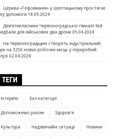
Церква «Гефсиманія» у Шептицькому простягає
уку допомоги
18.09.2024
Дев‘ятикласники Червоноградської гімназії №8
ридбали для військових два дрони
05.04.2024
На Червоноградщині створять індустріальний
арк на 3250 нових робочих місць у переробній
лузі
02.04.2024
ТЕГИ
Інтерв’ю
Без категорії
Допоможемо разом
Здоров'я
Культура
Надзвичайні ситуації
Новини