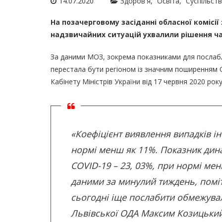
14.07.2020
Здоров'я
Освіта
Суспільст
На позачерговому засіданні обласної комісії
надзвичайних ситуацій ухвалили рішення ча
За даними МОЗ, зокрема показниками для послабл
перестала бути регіоном із значним поширенням C
Кабінету Міністрів України від 17 червня 2020 р
«Коефіцієнт виявлення випадків і
нормі менш як 11%. Показник дина
COVID-19 – 23, 03%, при нормі мен
даними за минулий тиждень, помі
сьогодні іще послабити обмежувал
Львівської ОДА Максим Козицький