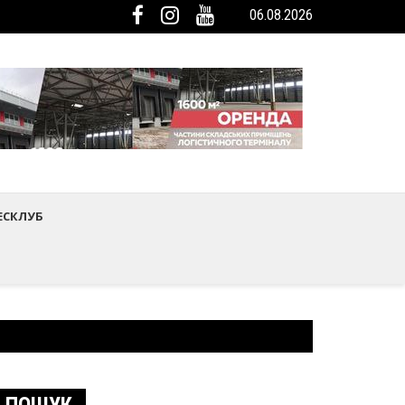
06.08.2026
мистецтва Шептицького району
ька громада була представлена на Європейському регіональному са
ЕСКЛУБ