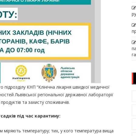
р
п
п
га
 підрозділу КНП “Клінічна лікарня швидкої медичної
остей Львівської регіональної державної лабораторії
продуктів та захисту споживачів.
садків
під час карантину:
м міряють температуру; тих, у кого температура вища