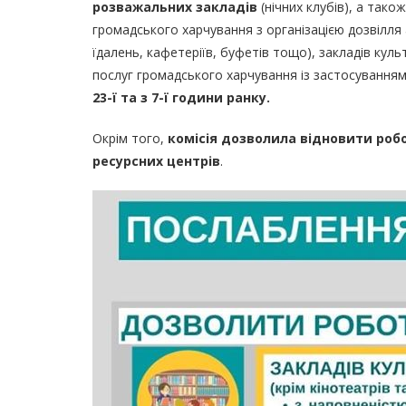
розважальних закладів
(нічних клубів), а тако
громадського харчування з організацією дозвілля 
їдалень, кафетеріїв, буфетів тощо), закладів культ
послуг громадського харчування із застосування
23-ї та з 7-ї години ранку.
Окрім того,
комісія дозволила відновити роб
ресурсних центрів
.