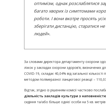
оптимізм, однак розслаблятися зар
багато хворих із симптомами корон
роботи. І вони вкотре просять усі
зберігати дистанцію, старатися н
людей».
За словами директора департаменту охорони здор
ліжок у закладах охорони здоров’я, визначених дл
COVID-19, складає 40,04% від загальної кількості 
методом полімеразної ланцюгової реакції – 110,03
Відтак, згідно із рішенням комісії частково посла
діяльність закладів культури з наповненістю
сидіння та/або більше однієї особи на 5 кв. метрі