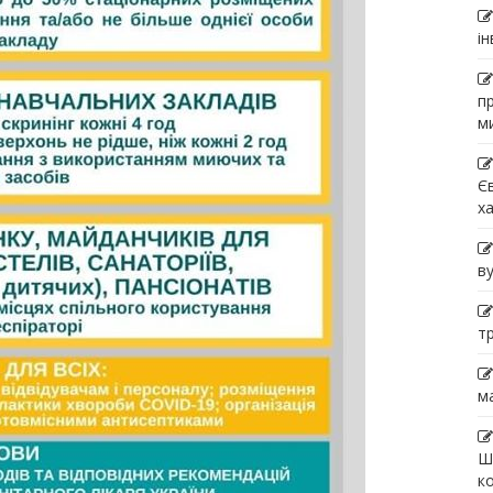
і
п
м
Є
х
в
т
м
Ш
к