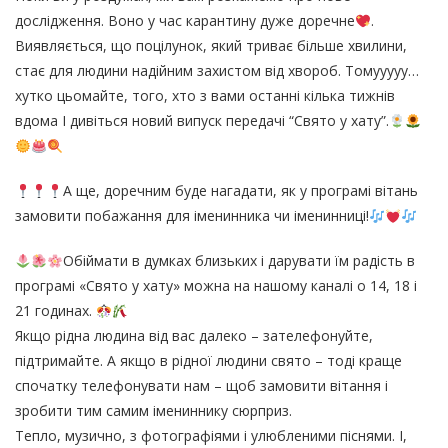
дослідження. Воно у час карантину дуже доречне
.
Виявляється, що поцілунок, який триває більше хвилини,
стає для людини надійним захистом від хвороб. Томууууу…
хутко цьомайте, того, хто з вами останні кілька тижнів
вдома І дивіться новий випуск передачі “Свято у хату”.
А ще, доречним буде нагадати, як у програмі вітань
замовити побажання для іменинника чи іменинниці!
Обіймати в думках близьких і дарувати їм радість в
програмі «Свято у хату» можна на нашому каналі о 14, 18 і
21 годинах.
Якщо рідна людина від вас далеко – зателефонуйте,
підтримайте. А якщо в рідної людини свято – тоді краще
спочатку телефонувати нам – щоб замовити вітання і
зробити тим самим імениннику сюрприз.
Тепло, музично, з фотографіями і улюбленими піснями. І,