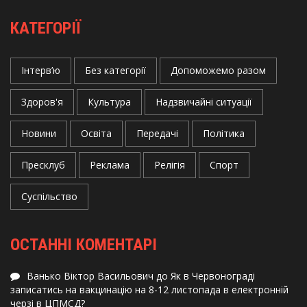
КАТЕГОРІЇ
Інтерв’ю
Без категорії
Допоможемо разом
Здоров'я
Культура
Надзвичайні ситуації
Новини
Освіта
Передачі
Політика
Пресклуб
Реклама
Релігія
Спорт
Суспільство
ОСТАННІ КОМЕНТАРІ
Ванько Віктор Васильович
до
Як в Червонограді
записатись на вакцинацію на 8-12 листопада в електронній
черзі в ЦПМСД?