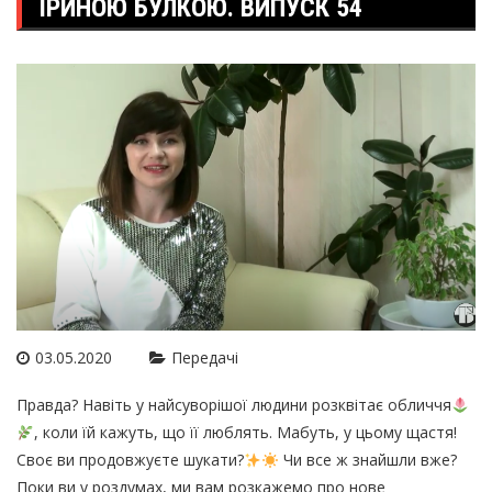
ІРИНОЮ БУЛКОЮ. ВИПУСК 54
03.05.2020
Передачі
Правда? Навіть у найсуворішої людини розквітає обличчя
, коли їй кажуть, що її люблять. Мабуть, у цьому щастя!
Своє ви продовжуєте шукати?
Чи все ж знайшли вже?
Поки ви у роздумах, ми вам розкажемо про нове