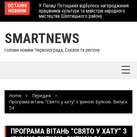
Skip
 отримав
ОСТАННІ
У Палаці Потоцьких відбулось нагородження
Ше
to
НОВИНИ
працівників культури та майстрів народного
Єв
content
мистецтва Шептицького району
шк
SMARTNEWS
головні новини Червонограда, Сокаля та регіону
Home
Передачі
Програма вітань “Свято у хату” з Іриною Булкою. Випуск
54
ПРОГРАМА ВІТАНЬ “СВЯТО У ХАТУ” З