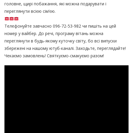
головне, щирі побажання, які можна подарувати і
переглянути всією сім’єю.
Телефонуйте завчасно 096-72-53-982 чи пишіть на цей
номер у вайбер. До речі, програму вітань можна
переглянути в будь-якому куточку світу, бо всі випуски
збережені на нашому ютуб-каналі. Заходьте, переглядайте!
Чекаємо замовлень! Святкуємо-смакуємо разом!