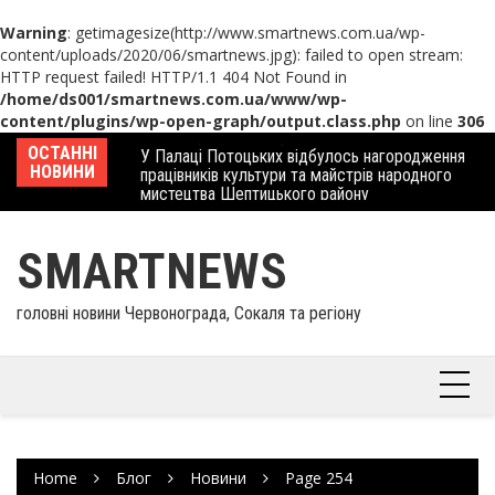
Warning
: getimagesize(http://www.smartnews.com.ua/wp-
content/uploads/2020/06/smartnews.jpg): failed to open stream:
HTTP request failed! HTTP/1.1 404 Not Found in
/home/ds001/smartnews.com.ua/www/wp-
content/plugins/wp-open-graph/output.class.php
on line
306
Skip
 отримав
ОСТАННІ
У Палаці Потоцьких відбулось нагородження
Ше
to
НОВИНИ
працівників культури та майстрів народного
Єв
content
мистецтва Шептицького району
шк
SMARTNEWS
головні новини Червонограда, Сокаля та регіону
Home
Блог
Новини
Page 254