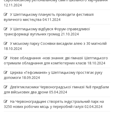
12.11.2024
У Шептицькому планують проводити фестивалі
вуличного мистецтва
04.11.2024
У Шептицькому відбувся Форум справедливої
трансформації вугільних громад
21.10.2024
У міському парку Соснівки висадили алею з 30 магнолій
18.10.2024
Нове обладнання -нові знання: дві гімназії Шептицького
отримали обладнання для комп’ютерних класів
18.10.2024
Церква «Гефсиманія» у Шептицькому простягає руку
допомоги
18.09.2024
Дев‘ятикласники Червоноградської гімназії №8 придбали
для військових два дрони
05.04.2024
На Червоноградщині створять індустріальний парк на
3250 нових робочих місць у переробній галузі
02.04.2024