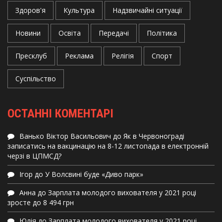
Здоров'я
Культура
Надзвичайні ситуації
Новини
Освіта
Передачі
Політика
Пресклуб
Реклама
Релігія
Спорт
Суспільство
ОСТАННІ КОМЕНТАРІ
Ванько Віктор Васильович
до
Як в Червонограді
записатись на вакцинацію на 8-12 листопада в електронній
черзі в ЦПМСД?
Ігор
до
У Волсвині буде «Диво парк»
Анна
до
Зарплата молодого вихователя у 2021 році
зросте до 8 494 грн
Юлія
до
Зарплата молодого вихователя у 2021 році