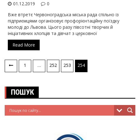
01.12.2019
0
Вже втретє Червоноградська міська рада спільно із
підприємцями організовує профорієнтаційну поїздку
молоді до Львова. Цього разу півсотні творчих й
ініціативних хлопців та дівчат з церковної
Read More
1
…
252
253
254
Навігація
записів
ПОШУК