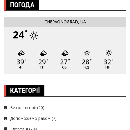
ПОГОДА
CHERVONOGRAD, UA
24
°
39
29
27
28
32
°
°
°
°
°
ЧТ
ПТ
СБ
НД
ПН
КАТЕГОРІЇ
Без категорії
(20)
Допоможемо разом
(7)
Здоров'я
(799)