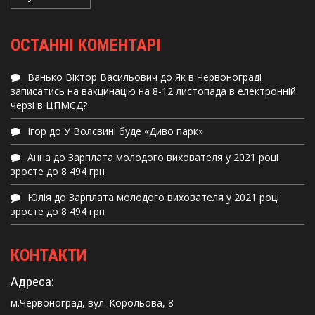
ОСТАННІ КОМЕНТАРІ
Ванько Віктор Васильович
до
Як в Червонограді
записатись на вакцинацію на 8-12 листопада в електронній
черзі в ЦПМСД?
Ігор
до
У Волсвині буде «Диво парк»
Анна
до
Зарплата молодого вихователя у 2021 році
зросте до 8 494 грн
Юлія
до
Зарплата молодого вихователя у 2021 році
зросте до 8 494 грн
КОНТАКТИ
Адреса:
м.Червоноград, вул. Корольова, 8