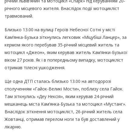
річний львів’янин та мотоцикл «Спарк» під керуванням 20-
річного місцевого жителя. Внаслідок події мотоцикліст
травмований.
Близько 13.00 на вулиці Героїв Небесної Сотні у місті
Кам’янка-Бузька зіткнулись легковик «Міцубіші Ланцер», за
кермом якого перебував 35-річний місцевий житель та
мотоцикл «Джеон», яким керував житель Кам’янки-Бузької
віком 27 років. Як і в попередньому випадку, мотоцикліст
отримав тілесні ушкодження.
Ще одна ДТП сталась близько 13.00 на автодорозі
сполученням «Гайок-Великі Мости», поблизу села Гайок.
Там зіткнулись «Деу Нексія», яким керував 24-річний
мешканець міста Кам’янка-Бузька та мотоцикл «Мустанг».
Внаслідок зіткнення мотоцикліст, 26-річний житель села
Жовтанці, отримав перелом ноги та був доставлений у
лікарню.