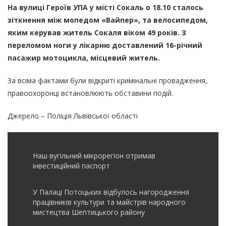
На вулиці Героїв УПА у місті Сокаль о 18.10 сталось
зіткнення між мопедом «Вайпер», та велосипедом,
яким керував житель Сокаля віком 49 років. З
переломом ноги у лікарню доставлений 16-річний
пасажир мотоцикла, місцевий житель.
За всіма фактами були відкриті кримінальні провадження,
правоохоронці встановлюють обставини подій.
Джерело – Поліція Львівської області
Наш вугільний мікрорегіон отримав
інвеcтиційний паспорт
У Палаці Потоцьких відбулось нагородження
працівників культури та майстрів народного
мистецтва Шептицького району