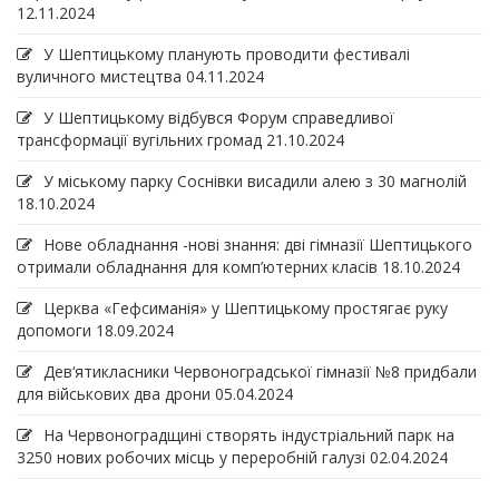
12.11.2024
У Шептицькому планують проводити фестивалі
вуличного мистецтва
04.11.2024
У Шептицькому відбувся Форум справедливої
трансформації вугільних громад
21.10.2024
У міському парку Соснівки висадили алею з 30 магнолій
18.10.2024
Нове обладнання -нові знання: дві гімназії Шептицького
отримали обладнання для комп’ютерних класів
18.10.2024
Церква «Гефсиманія» у Шептицькому простягає руку
допомоги
18.09.2024
Дев‘ятикласники Червоноградської гімназії №8 придбали
для військових два дрони
05.04.2024
На Червоноградщині створять індустріальний парк на
3250 нових робочих місць у переробній галузі
02.04.2024