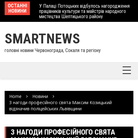
Skip
 отримав
ОСТАННІ
У Палаці Потоцьких відбулось нагородження
Ше
to
НОВИНИ
працівників культури та майстрів народного
Єв
content
мистецтва Шептицького району
шк
SMARTNEWS
головні новини Червонограда, Сокаля та регіону
Home
Новини
З нагоди професійного свята Максим Козицький
відзначив поліцейських Львівщини
З НАГОДИ ПРОФЕСІЙНОГО СВЯТА