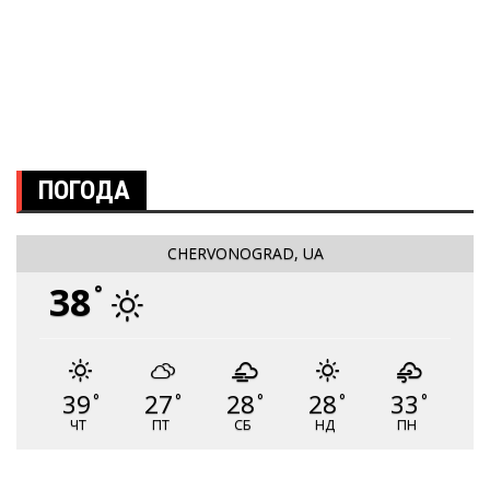
ПОГОДА
CHERVONOGRAD, UA
38
°
39
27
28
28
33
°
°
°
°
°
ЧТ
ПТ
СБ
НД
ПН