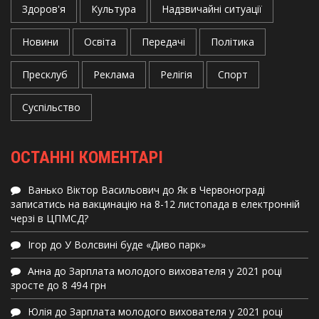
Здоров'я
Культура
Надзвичайні ситуації
Новини
Освіта
Передачі
Політика
Пресклуб
Реклама
Релігія
Спорт
Суспільство
ОСТАННІ КОМЕНТАРІ
Ванько Віктор Васильович
до
Як в Червонограді
записатись на вакцинацію на 8-12 листопада в електронній
черзі в ЦПМСД?
Ігор
до
У Волсвині буде «Диво парк»
Анна
до
Зарплата молодого вихователя у 2021 році
зросте до 8 494 грн
Юлія
до
Зарплата молодого вихователя у 2021 році