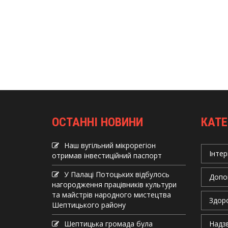
ОСТАННІ НОВИНИ
КАТЕ
Наш вугільний мікрорегіон
Інтер
отримав інвеcтиційний паспорт
У Палаці Потоцьких відбулось
Допо
нагородження працівників культури
та майстрів народного мистецтва
Здор
Шептицького району
Шептицька громада була
Надзв