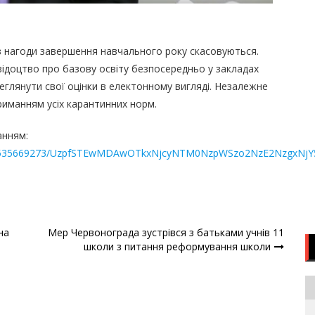
и з нагоди завершення навчального року скасовуються.
свідоцтво про базову освіту безпосередньо у закладах
реглянути свої оцінки в електонному вигляді. Незалежне
риманням усіх карантинних норм.
анням:
7224535669273/UzpfSTEwMDAwOTkxNjcyNTM0NzpWSzo2NzE2NzgxNj
на
Мер Червонограда зустрівся з батьками учнів 11
школи з питання реформування школи