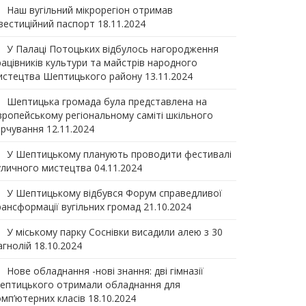
Наш вугільний мікрорегіон отримав
нвеcтиційний паспорт
18.11.2024
У Палаці Потоцьких відбулось нагородження
рацівників культури та майстрів народного
истецтва Шептицького району
13.11.2024
Шептицька громада була представлена на
вропейському регіональному саміті шкільного
арчування
12.11.2024
У Шептицькому планують проводити фестивалі
уличного мистецтва
04.11.2024
У Шептицькому відбувся Форум справедливої
рансформації вугільних громад
21.10.2024
У міському парку Соснівки висадили алею з 30
агнолій
18.10.2024
Нове обладнання -нові знання: дві гімназії
ептицького отримали обладнання для
омп’ютерних класів
18.10.2024