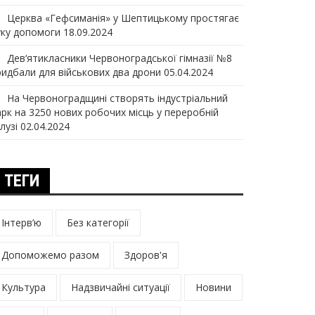
Церква «Гефсиманія» у Шептицькому простягає
уку допомоги
18.09.2024
Дев‘ятикласники Червоноградської гімназії №8
ридбали для військових два дрони
05.04.2024
На Червоноградщині створять індустріальний
арк на 3250 нових робочих місць у переробній
лузі
02.04.2024
ТЕГИ
Інтерв’ю
Без категорії
Допоможемо разом
Здоров'я
Культура
Надзвичайні ситуації
Новини