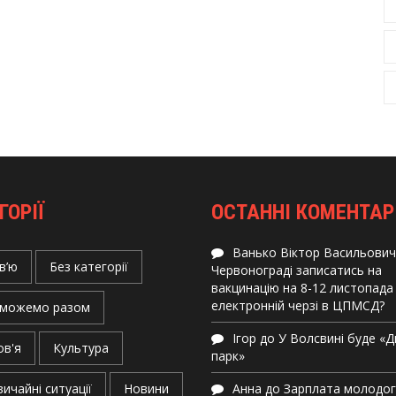
ГОРІЇ
ОСТАННІ КОМЕНТАР
Ванько Віктор Васильович
в’ю
Без категорії
Червонограді записатись на
вакцинацію на 8-12 листопада
електронній черзі в ЦПМСД?
можемо разом
Ігор
до
У Волсвині буде «
ов'я
Культура
парк»
ичайні ситуації
Новини
Анна
до
Зарплата молодо