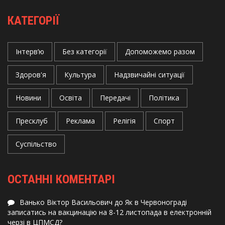
КАТЕГОРІЇ
Інтерв’ю
Без категорії
Допоможемо разом
Здоров'я
Культура
Надзвичайні ситуації
Новини
Освіта
Передачі
Політика
Пресклуб
Реклама
Релігія
Спорт
Суспільство
ОСТАННІ КОМЕНТАРІ
Ванько Віктор Васильович
до
Як в Червонограді
записатись на вакцинацію на 8-12 листопада в електронній
черзі в ЦПМСД?