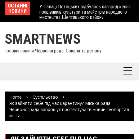
Skip
 отримав
ОСТАННІ
У Палаці Потоцьких відбулось нагородження
Ше
to
НОВИНИ
працівників культури та майстрів народного
Єв
content
мистецтва Шептицького району
шк
SMARTNEWS
головні новини Червонограда, Сокаля та регіону
Home
Суспільство
Як зайняти себе під час карантину? Міська рада
Червонограда запрошує протестувати новий геопортал
міста