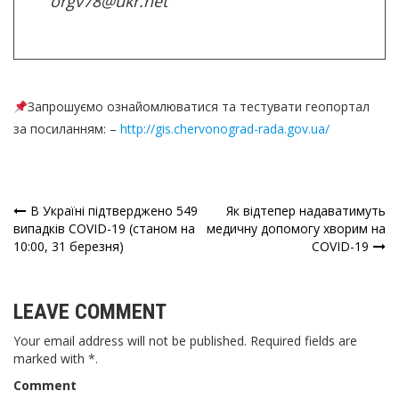
orgv78@ukr.net
Запрошуємо ознайомлюватися та тестувати геопортал
за посиланням: –
http://gis.chervonograd-rada.gov.ua/
В Україні підтверджено 549
Як відтепер надаватимуть
Навігація
випадків COVID-19 (станом на
медичну допомогу хворим на
10:00, 31 березня)
COVID-19
записів
LEAVE COMMENT
Your email address will not be published. Required fields are
marked with *.
Comment