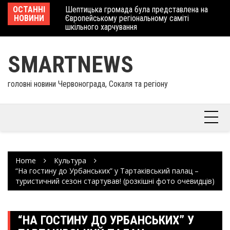
Skip
лось нагородження
ОСТАННІ
Шептицька громада була представлена на
У 
to
йстрів народного
НОВИНИ
Європейському регіональному саміті
фе
content
йону
шкільного харчування
SMARTNEWS
головні новини Червонограда, Сокаля та регіону
Home
Культура
“На гостину до Урбанських” у Тартаківський палац –
туристичний сезон стартував! (розкішні фото очевидців)
“НА ГОСТИНУ ДО УРБАНСЬКИХ” У