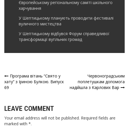
Європейському регіональному саміті шкільного
харчування
У Шептицькому планують проводити фестивалі
вуличного мистецтва
У Шептицькому відбувся Форум справедливої
трансформації вугільних громад
Програма вітань “Свято у
Червоноградським
Навігація
хату” з Іриною Булкою. Випуск
поплетушкам допомога
69
надійшла з Карлових Вар
записів
LEAVE COMMENT
Your email address will not be published. Required fields are
marked with *.