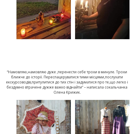
“Намовляю,намовляю дуже ,перенести себе трохи в минуле. Трохи
ближче до історії. Переспацеруватися тими місцями,послухати
екскурсоводів,притулитися до тих стін і задуматися про те,що легко і
бездумно втрачене дужже важко віднайти” – написала сокальчанка
Олена Крижик.