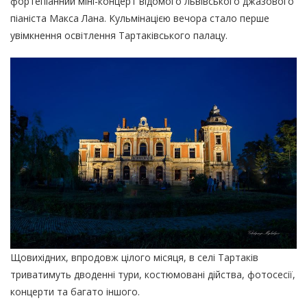
фортепіанний міні-концерт відомого львівського джазового
піаніста Макса Лана. Кульмінацією вечора стало перше
увімкнення освітлення Тартаківського палацу.
Щовихідних, впродовж цілого місяця, в селі Тартаків
триватимуть дводенні тури, костюмовані дійства, фотосесії,
концерти та багато іншого.