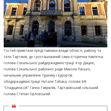
Гостей привітали представники влади області, району та
села Тартаків, де і розташований сама історична пам’ятка:
голова Сокальської райдержадміністрації Ігор Дацюк,
голова Сокальської районної ради Микола Пасько,
начальник управління туризму і курортів
облдержадміністрації Наталя Табака, голова БФ
“Спадщина.UA” Ганна Гаврилів, Тартаківський сільський
голова Степан Орловський.