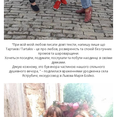
“При всій моїй любові писати довгі тексти, напишу лише що
Тартаків / Tartakiv
– це про любов, розміреність та спокій без гучних
промов та шароварщини.
Хочеться посидіти, подумати, послухати та побути наодинці зі своїми
думками.
Дякую кожному, хто був вчора частиною нашого спільного
душевного вечора, ” – поділилася враженнями уродженка села
Яструбичі, екскурсовод зі Львова Марія Бойко.