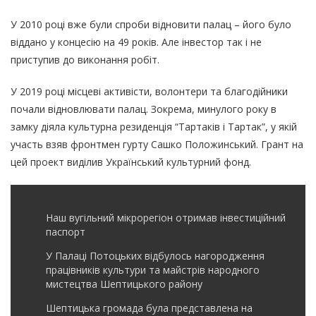
У 2010 році вже були спроби відновити палац – його було
віддано у концесію на 49 років. Але інвестор так і не
приступив до виконання робіт.
У 2019 році місцеві активісти, волонтери та благодійники
почали відновлювати палац. Зокрема, минулого року в
замку діяла культурна резиденція “Тартаків і Тартак”, у якій
участь взяв фронтмен гурту Сашко Положинський. Грант на
цей проект виділив Український культурний фонд.
Наш вугільний мікрорегіон отримав інвеcтиційний
паспорт
У Палаці Потоцьких відбулось нагородження
працівників культури та майстрів народного
мистецтва Шептицького району
Шептицька громада була представлена на