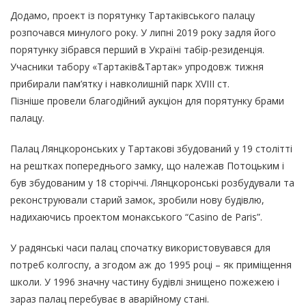
Додамо, проект із порятунку Тартаківського палацу
розпочався минулого року. У липні 2019 року задля його
порятунку зібрався перший в Україні табір-резиденція.
Учасники табору «Тартаків&Тартак» упродовж тижня
прибирали пам’ятку і навколишній парк XVІII ст.
Пізніше провели благодійний аукціон для порятунку брами
палацу.
Палац Лянцкоронських у Тартакові збудований у 19 столітті
на рештках попереднього замку, що належав Потоцьким і
був збудованим у 18 сторіччі. Лянцкоронські розбудували та
реконструювали старий замок, зробили нову будівлю,
надихаючись проектом монакського “Casino de Paris”.
У радянські часи палац спочатку використовувався для
потреб колгоспу, а згодом аж до 1995 році – як приміщення
школи. У 1996 значну частину будівлі знищено пожежею і
зараз палац перебуває в аварійному стані.