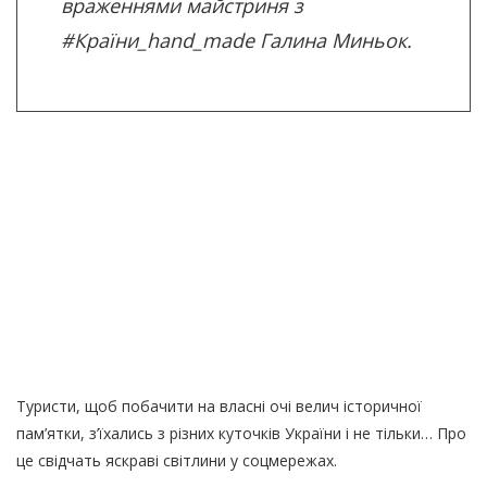
враженнями майстриня з
#Країни_hand_made
Галина Миньок.
Туристи, щоб побачити на власні очі велич історичної
пам’ятки, з’їхались з різних куточків України і не тільки… Про
це свідчать яскраві світлини у соцмережах.