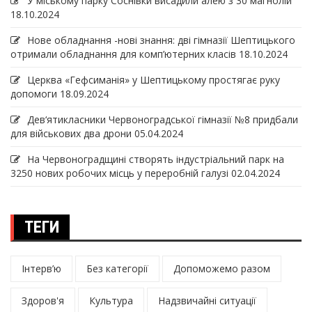
У міському парку Соснівки висадили алею з 30 магнолій
18.10.2024
Нове обладнання -нові знання: дві гімназії Шептицького
отримали обладнання для комп’ютерних класів
18.10.2024
Церква «Гефсиманія» у Шептицькому простягає руку
допомоги
18.09.2024
Дев‘ятикласники Червоноградської гімназії №8 придбали
для військових два дрони
05.04.2024
На Червоноградщині створять індустріальний парк на
3250 нових робочих місць у переробній галузі
02.04.2024
ТЕГИ
Інтерв’ю
Без категорії
Допоможемо разом
Здоров'я
Культура
Надзвичайні ситуації