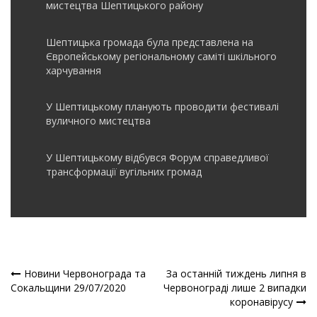
мистецтва Шептицького району
Шептицька громада була представлена на
Європейському регіональному саміті шкільного
харчування
У Шептицькому планують проводити фестивалі
вуличного мистецтва
У Шептицькому відбувся Форум справедливої
трансформації вугільних громад
Новини Червонограда та
За останній тиждень липня в
Навігація
Сокальщини 29/07/2020
Червонограді лише 2 випадки
коронавірусу
записів