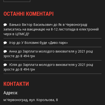
ОСТАННІ КОМЕНТАРІ
Ванько Віктор Васильович
до
Як в Червонограді
записатись на вакцинацію на 8-12 листопада в електронній
черзі в ЦПМСД?
Ігор
до
У Волсвині буде «Диво парк»
Анна
до
Зарплата молодого вихователя у 2021 році
зросте до 8 494 грн
Юлія
до
Зарплата молодого вихователя у 2021 році
зросте до 8 494 грн
КОНТАКТИ
Адреса:
м.Червоноград, вул. Корольова, 8