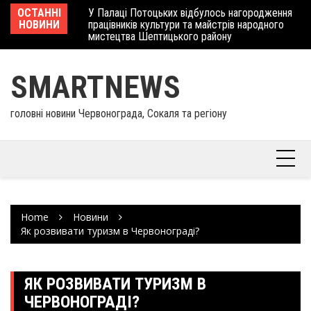
Skip
 отримав
ОСТАННІ
У Палаці Потоцьких відбулось нагородження
Ше
to
НОВИНИ
працівників культури та майстрів народного
Єв
content
мистецтва Шептицького району
шк
SMARTNEWS
головні новини Червонограда, Сокаля та регіону
Home
Новини
Як розвивати туризм в Червонограді?
ЯК РОЗВИВАТИ ТУРИЗМ В
ЧЕРВОНОГРАДІ?