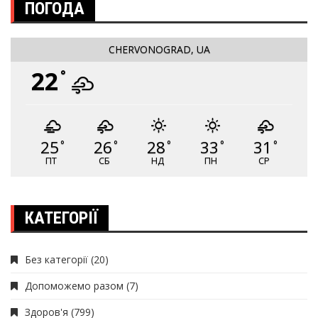
ПОГОДА
CHERVONOGRAD, UA
22
°
25
26
28
33
31
°
°
°
°
°
ПТ
СБ
НД
ПН
СР
КАТЕГОРІЇ
Без категорії
(20)
Допоможемо разом
(7)
Здоров'я
(799)