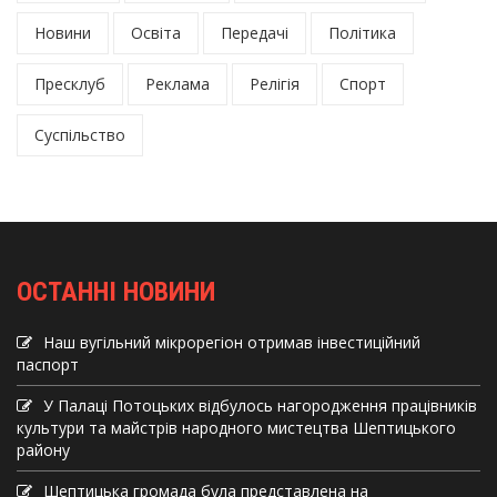
Новини
Освіта
Передачі
Політика
Пресклуб
Реклама
Релігія
Спорт
Суспільство
ОСТАННІ НОВИНИ
Наш вугільний мікрорегіон отримав інвеcтиційний
паспорт
У Палаці Потоцьких відбулось нагородження працівників
культури та майстрів народного мистецтва Шептицького
району
Шептицька громада була представлена на