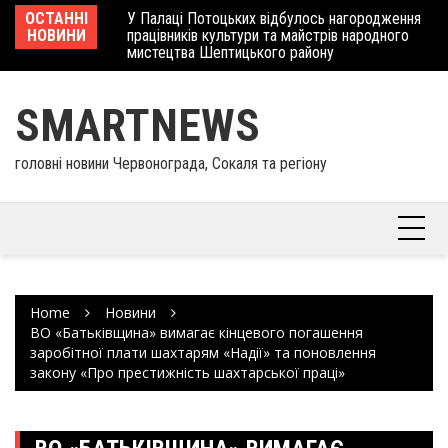
Skip
 отримав
ОСТАННІ
У Палаці Потоцьких відбулось нагородження
Ше
to
НОВИНИ
працівників культури та майстрів народного
Єв
content
мистецтва Шептицького району
шк
SMARTNEWS
головні новини Червонограда, Сокаля та регіону
Home
Новини
ВО «Батьківщина» вимагає кінцевого погашення
заробітної плати шахтарям «Надії» та поновлення
закону «Про престижність шахтарської праці»