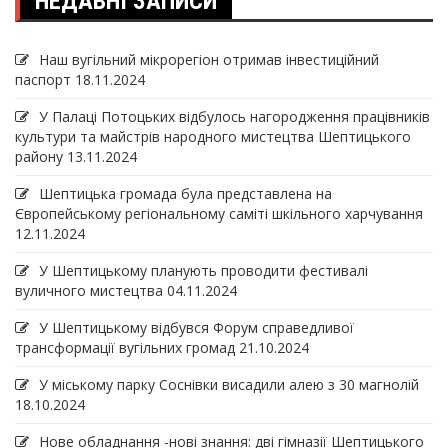
НЕДАВНІ ЗАПИСИ
Наш вугільний мікрорегіон отримав інвеcтиційний
паспорт
18.11.2024
У Палаці Потоцьких відбулось нагородження працівників
культури та майстрів народного мистецтва Шептицького
району
13.11.2024
Шептицька громада була представлена на
Європейському регіональному саміті шкільного харчування
12.11.2024
У Шептицькому планують проводити фестивалі
вуличного мистецтва
04.11.2024
У Шептицькому відбувся Форум справедливої
трансформації вугільних громад
21.10.2024
У міському парку Соснівки висадили алею з 30 магнолій
18.10.2024
Нове обладнання -нові знання: дві гімназії Шептицького