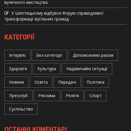
вуличного мистецтва
У Шептицькому відбувся Форум справедливої
трансформації вугільних громад
КАТЕГОРІЇ
Інтерв’ю
Без категорії
Допоможемо разом
Здоров'я
Культура
Надзвичайні ситуації
Новини
Освіта
Передачі
Політика
Пресклуб
Реклама
Релігія
Спорт
Суспільство
ОСТАННІ КОМЕНТАРІ