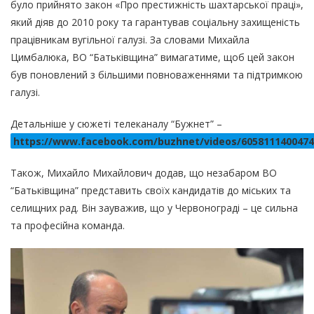
було прийнято закон «Про престижність шахтарської праці»,
який діяв до 2010 року та гарантував соціальну захищеність
працівникам вугільної галузі. За словами Михайла
Цимбалюка, ВО “Батьківщина” вимагатиме, щоб цей закон
був поновлений з більшими повноваженнями та підтримкою
галузі.
Детальніше у сюжеті телеканалу “Бужнет” –
https://www.facebook.com/buzhnet/videos/6058111400474
Також, Михайло Михайлович додав, що незабаром ВО
“Батьківщина” представить своїх кандидатів до міських та
селищних рад. Він зауважив, що у Червонограді – це сильна
та професійна команда.