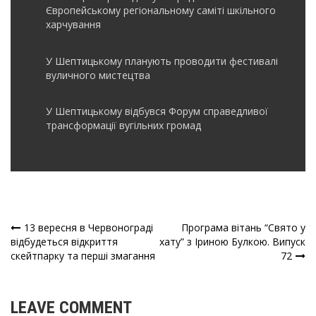
Європейському регіональному саміті шкільного
харчування
У Шептицькому планують проводити фестивалі
вуличного мистецтва
У Шептицькому відбувся Форум справедливої
трансформації вугільних громад
13 вересня в Червонограді
Програма вітань “Свято у
Навігація
відбудеться відкриття
хату” з Іриною Булкою. Випуск
скейтпарку та перші змагання
72
записів
LEAVE COMMENT