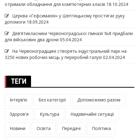
отримали обладнання для комп’ютерних класів
18.10.2024
Церква «Гефсиманія» у Шептицькому простягає руку
допомоги
18.09.2024
Дев‘ятикласники Червоноградської гімназії №8 придбали
для військових два дрони
05.04.2024
На Червоноградщині створять індустріальний парк на
3250 нових робочих місць у переробній галузі
02.04.2024
ТЕГИ
Інтерв’ю
Без категорії
Допоможемо разом
Здоров'я
Культура
Надзвичайні ситуації
Новини
Освіта
Передачі
Політика