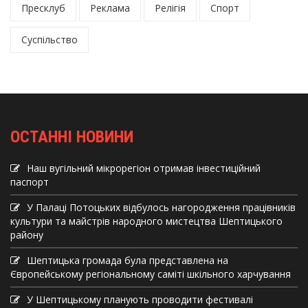
Пресклуб
Реклама
Релігія
Спорт
Суспільство
ОСТАННІ НОВИНИ
Наш вугільний мікрорегіон отримав інвеcтиційний
паспорт
У Палаці Потоцьких відбулось нагородження працівників
культури та майстрів народного мистецтва Шептицького
району
Шептицька громада була представлена на
Європейському регіональному саміті шкільного харчування
У Шептицькому планують проводити фестивалі