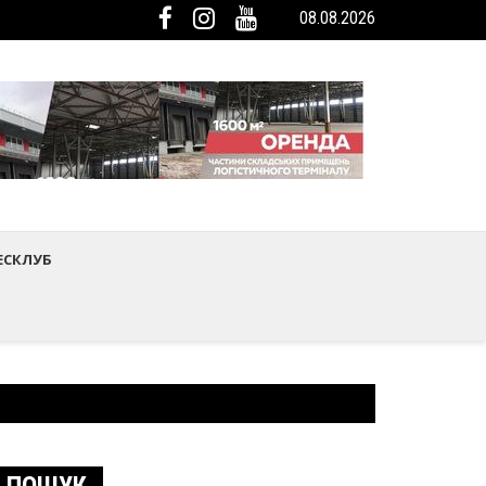
08.08.2026
ька громада була представлена на Європейському регіональному са
мистецтва Шептицького району
ЕСКЛУБ