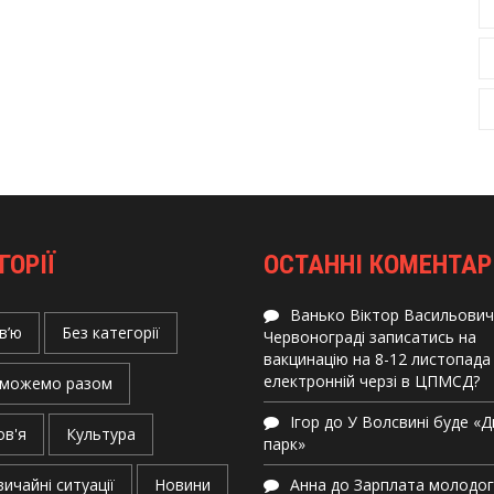
ГОРІЇ
ОСТАННІ КОМЕНТАР
Ванько Віктор Васильович
в’ю
Без категорії
Червонограді записатись на
вакцинацію на 8-12 листопада
електронній черзі в ЦПМСД?
можемо разом
Ігор
до
У Волсвині буде «
ов'я
Культура
парк»
ичайні ситуації
Новини
Анна
до
Зарплата молодо