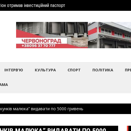
іон отримав інвеcтиційний паспорт
Шептиц
дбулось нагородження працівників культури та майстрів народного 
ІНТЕРВ’Ю
КУЛЬТУРА
СПОРТ
ПОЛІТИКА
ПР
АМА
акунків малюка” видавати по 5000 гривень