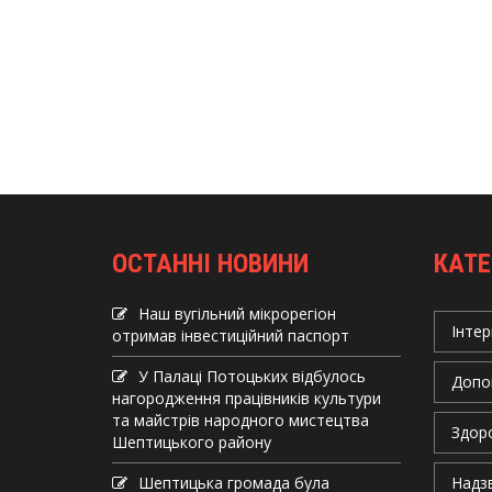
ОСТАННІ НОВИНИ
КАТЕ
Наш вугільний мікрорегіон
Інтер
отримав інвеcтиційний паспорт
У Палаці Потоцьких відбулось
Допо
нагородження працівників культури
та майстрів народного мистецтва
Здор
Шептицького району
Шептицька громада була
Надзв