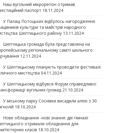
Наш вугільний мікрорегіон отримав
нвеcтиційний паспорт
18.11.2024
У Палаці Потоцьких відбулось нагородження
рацівників культури та майстрів народного
истецтва Шептицького району
13.11.2024
Шептицька громада була представлена на
вропейському регіональному саміті шкільного
арчування
12.11.2024
У Шептицькому планують проводити фестивалі
уличного мистецтва
04.11.2024
У Шептицькому відбувся Форум справедливої
рансформації вугільних громад
21.10.2024
У міському парку Соснівки висадили алею з 30
агнолій
18.10.2024
Нове обладнання -нові знання: дві гімназії
ептицького отримали обладнання для
омп’ютерних класів
18.10.2024