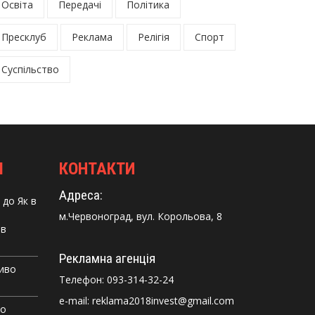
Освіта
Передачі
Політика
Пресклуб
Реклама
Релігія
Спорт
Суспільство
І
КОНТАКТИ
Адреса:
до
Як в
м.Червоноград, вул. Корольова, 8
 в
Рекламна агенція
Диво
Телефон:
093-314-32-24
e-mail: reklama2018invest@gmail.com
го