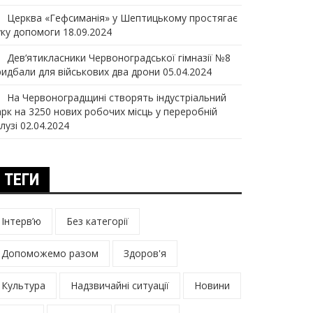
Церква «Гефсиманія» у Шептицькому простягає
уку допомоги
18.09.2024
Дев‘ятикласники Червоноградської гімназії №8
ридбали для військових два дрони
05.04.2024
На Червоноградщині створять індустріальний
арк на 3250 нових робочих місць у переробній
лузі
02.04.2024
ТЕГИ
Інтерв’ю
Без категорії
Допоможемо разом
Здоров'я
Культура
Надзвичайні ситуації
Новини