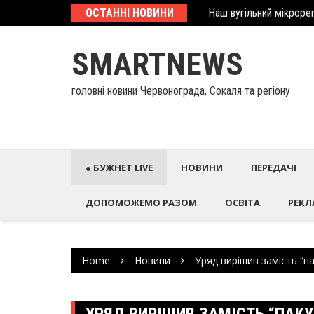
Наш вугільний мікрорег
Skip
ОСТАННІ НОВИНИ
У Палаці Потоцьких ві
to
content
SMARTNEWS
головні новини Червонограда, Сокаля та регіону
● БУЖНЕТ LIVE
НОВИНИ
ПЕРЕДАЧІ
ДОПОМОЖЕМО РАЗОМ
ОСВІТА
РЕКЛ
Home
Новини
Уряд вирішив замість “п