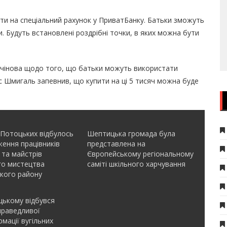
и на спеціальний рахунок у ПриватБанку. Батьки зможуть
и. Будуть встановлені роздрібні точки, в яких можна бути
чінова щодо того, що батьки можуть використати
ис Шмигаль запевнив, що купити на ці 5 тисяч можна буде
 Потоцьких відбулось
Шептицька громада була
ення працівників
представлена на
 та майстрів
Європейському регіональному
го мистецтва
саміті шкільного харчування
кого району
ькому відбувся
праведливої
мації вугільних