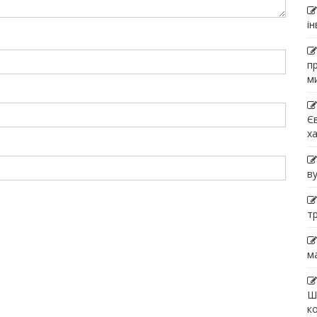
і
п
м
Є
х
в
т
м
Ш
к