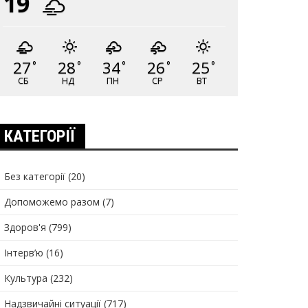
19
27
28
34
26
25
°
°
°
°
°
СБ
НД
ПН
СР
ВТ
КАТЕГОРІЇ
Без категорії
(20)
Допоможемо разом
(7)
Здоров'я
(799)
Інтерв’ю
(16)
Культура
(232)
Надзвичайні ситуації
(717)