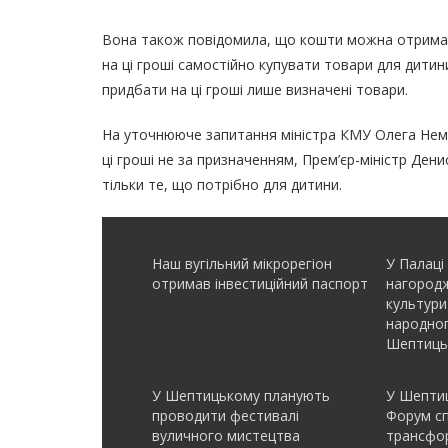
Вона також повідомила, що кошти можна отримат
на ці гроші самостійно купувати товари для дитин
придбати на ці гроші лише визначені товари.
На уточнююче запитання міністра КМУ Олега Нем
ці гроші не за призначенням, Прем’єр-міністр Ден
тільки те, що потрібно для дитини.
Наш вугільний мікрорегіон
У Палаці
отримав інвеcтиційний паспорт
нагородж
культури
народно
Шептиць
У Шептицькому планують
У Шептиц
проводити фестивалі
Форум с
вуличного мистецтва
трансфор