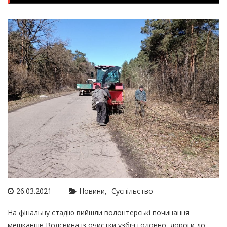
26.03.2021
Новини
Суспільство
На фінальну стадію вийшли волонтерські починання
мешканців Волсвина із очистки узбіч головної дороги до