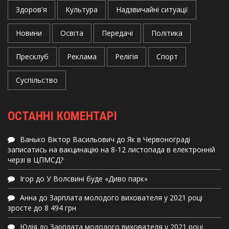
Здоров'я
Культура
Надзвичайні ситуації
Новини
Освіта
Передачі
Політика
Пресклуб
Реклама
Релігія
Спорт
Суспільство
ОСТАННІ КОМЕНТАРІ
Ванько Віктор Васильович
до
Як в Червонограді
записатись на вакцинацію на 8-12 листопада в електронній
черзі в ЦПМСД?
Ігор
до
У Волсвині буде «Диво парк»
Анна
до
Зарплата молодого вихователя у 2021 році
зросте до 8 494 грн
Юлія
до
Зарплата молодого вихователя у 2021 році