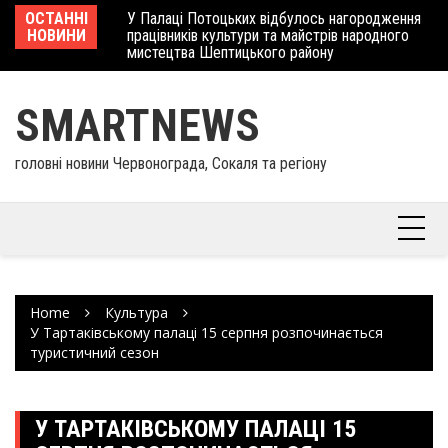
Skip
 отримав
ОСТАННІ
У Палаці Потоцьких відбулось нагородження
Ше
to
НОВИНИ
працівників культури та майстрів народного
Єв
content
мистецтва Шептицького району
шк
SMARTNEWS
головні новини Червонограда, Сокаля та регіону
Home
Культура
У Тартаківському палаці 15 серпня розпочинається
туристичний сезон
У ТАРТАКІВСЬКОМУ ПАЛАЦІ 15