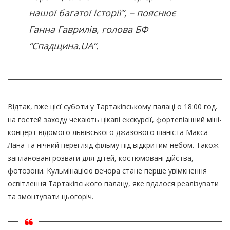
нашої багатої історії”, – пояснює
Ганна Гаврилів, голова БФ
“Спадщина.UA”.
Відтак, вже цієї суботи у Тартаківському палаці о 18:00 год.
на гостей заходу чекають цікаві екскурсії, фортепіанний міні-
концерт відомого львівського джазового піаніста Макса
Лана та нічний перегляд фільму під відкритим небом. Також
заплановані розваги для дітей, костюмовані дійства,
фотозони. Кульмінацією вечора стане перше увімкнення
освітлення Тартаківського палацу, яке вдалося реалізувати
та змонтувати цьогоріч.