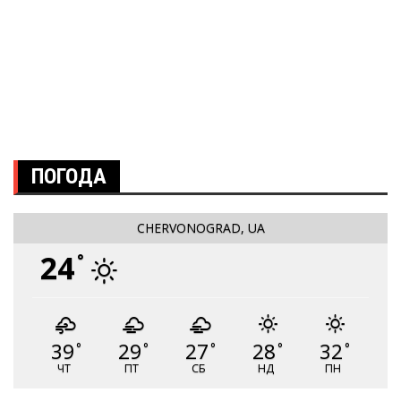
ПОГОДА
CHERVONOGRAD, UA
24
°
39
29
27
28
32
°
°
°
°
°
ЧТ
ПТ
СБ
НД
ПН