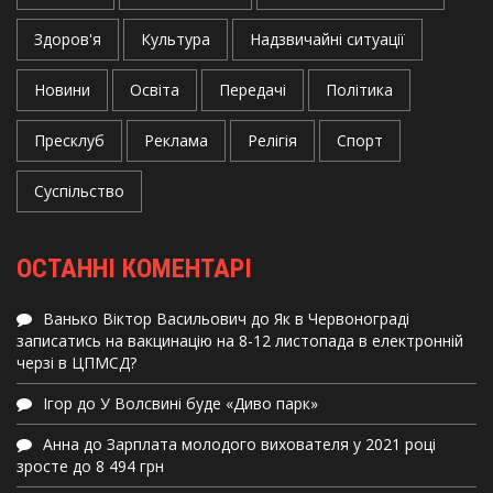
Здоров'я
Культура
Надзвичайні ситуації
Новини
Освіта
Передачі
Політика
Пресклуб
Реклама
Релігія
Спорт
Суспільство
ОСТАННІ КОМЕНТАРІ
Ванько Віктор Васильович
до
Як в Червонограді
записатись на вакцинацію на 8-12 листопада в електронній
черзі в ЦПМСД?
Ігор
до
У Волсвині буде «Диво парк»
Анна
до
Зарплата молодого вихователя у 2021 році
зросте до 8 494 грн