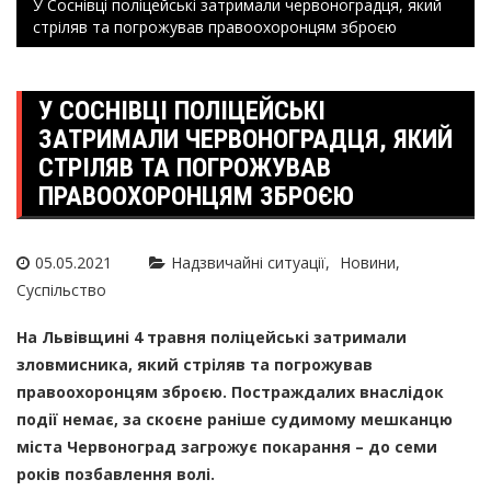
У Соснівці поліцейські затримали червоноградця, який
стріляв та погрожував правоохоронцям зброєю
У СОСНІВЦІ ПОЛІЦЕЙСЬКІ
ЗАТРИМАЛИ ЧЕРВОНОГРАДЦЯ, ЯКИЙ
СТРІЛЯВ ТА ПОГРОЖУВАВ
ПРАВООХОРОНЦЯМ ЗБРОЄЮ
05.05.2021
Надзвичайні ситуації
Новини
Суспільство
На Львівщині 4 травня поліцейські затримали
зловмисника, який стріляв та погрожував
правоохоронцям зброєю. Постраждалих внаслідок
події немає, за скоєне раніше судимому мешканцю
міста Червоноград загрожує покарання – до семи
років позбавлення волі.