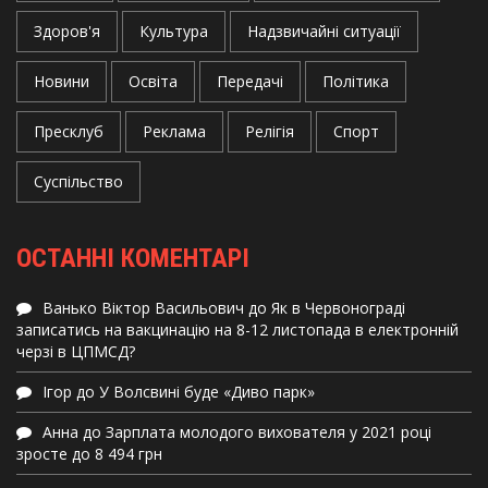
Здоров'я
Культура
Надзвичайні ситуації
Новини
Освіта
Передачі
Політика
Пресклуб
Реклама
Релігія
Спорт
Суспільство
ОСТАННІ КОМЕНТАРІ
Ванько Віктор Васильович
до
Як в Червонограді
записатись на вакцинацію на 8-12 листопада в електронній
черзі в ЦПМСД?
Ігор
до
У Волсвині буде «Диво парк»
Анна
до
Зарплата молодого вихователя у 2021 році
зросте до 8 494 грн