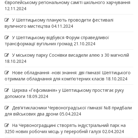
Європейському регіональному саміті шкільного харчування
12.11.2024
У Шептицькому планують проводити фестивалі
вуличного мистецтва
04.11.2024
У Шептицькому відбувся Форум справедливої
трансформації вугільних громад
21.10.2024
У міському парку Соснівки висадили алею з 30 магнолій
18.10.2024
Нове обладнання -нові знання: дві гімназії Шептицького
отримали обладнання для комп’ютерних класів
18.10.2024
Церква «Гефсиманія» у Шептицькому простягає руку
допомоги
18.09.2024
Дев‘ятикласники Червоноградської гімназії №8 придбали
для військових два дрони
05.04.2024
На Червоноградщині створять індустріальний парк на
3250 нових робочих місць у переробній галузі
02.04.2024