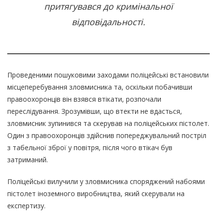
притягувався до кримінальної
відповідальності.
Проведеними пошуковими заходами поліцейські встановили
місцеперебування зловмисника та, оскільки побачивши
правоохоронців він взявся втікати, розпочали
переслідування. Зрозумівши, що втекти не вдасться,
зловмисник зупинився та скерував на поліцейських пістолет.
Один з правоохоронців здійснив попереджувальний постріл
з табельної зброї у повітря, після чого втікач був
затриманий.
Поліцейські вилучили у зловмисника споряджений набоями
пістолет іноземного виробництва, який скерували на
експертизу.