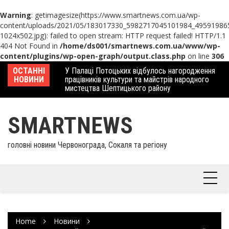
Warning
: getimagesize(https://www.smartnews.com.ua/wp-
content/uploads/2021/05/183017330_5982717045101984_49591986
1024x502.jpg): failed to open stream: HTTP request failed! HTTP/1.1
404 Not Found in
/home/ds001/smartnews.com.ua/www/wp-
content/plugins/wp-open-graph/output.class.php
on line
306
Skip
 отримав
ОСТАННІ
У Палаці Потоцьких відбулось нагородження
Ше
to
НОВИНИ
працівників культури та майстрів народного
Єв
content
мистецтва Шептицького району
шк
SMARTNEWS
головні новини Червонограда, Сокаля та регіону
Home
Новини