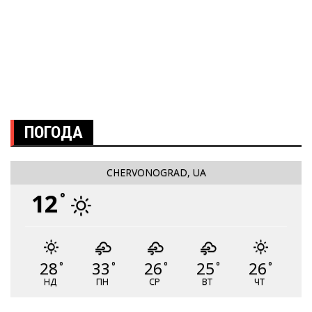
ПОГОДА
CHERVONOGRAD, UA
12
°
28
33
26
25
26
°
°
°
°
°
НД
ПН
СР
ВТ
ЧТ