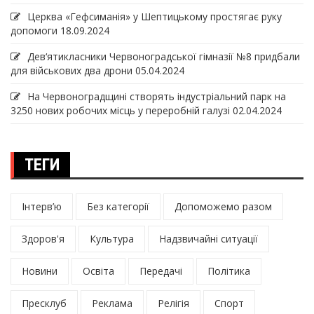
Церква «Гефсиманія» у Шептицькому простягає руку
допомоги
18.09.2024
Дев‘ятикласники Червоноградської гімназії №8 придбали
для військових два дрони
05.04.2024
На Червоноградщині створять індустріальний парк на
3250 нових робочих місць у переробній галузі
02.04.2024
ТЕГИ
Інтерв’ю
Без категорії
Допоможемо разом
Здоров'я
Культура
Надзвичайні ситуації
Новини
Освіта
Передачі
Політика
Пресклуб
Реклама
Релігія
Спорт