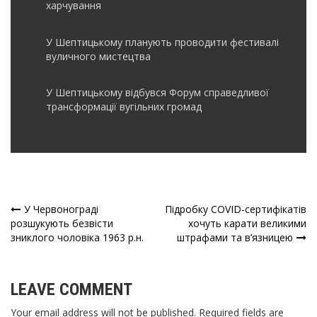
харчування
У Шептицькому планують проводити фестивалі
вуличного мистецтва
У Шептицькому відбувся Форум справедливої
трансформації вугільних громад
У Червонограді
Підробку COVID-сертифікатів
Навігація
розшукують безвісти
хочуть карати великими
зниклого чоловіка 1963 р.н.
штрафами та в’язницею
записів
LEAVE COMMENT
Your email address will not be published. Required fields are