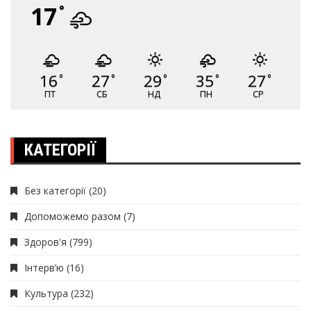
17
°
16
27
29
35
27
°
°
°
°
°
ПТ
СБ
НД
ПН
СР
КАТЕГОРІЇ
Без категорії
(20)
Допоможемо разом
(7)
Здоров'я
(799)
Інтерв’ю
(16)
Культура
(232)