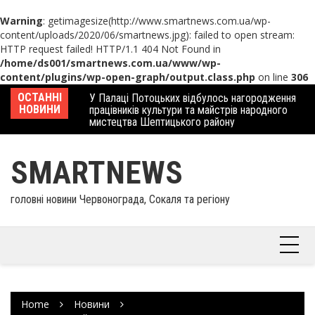
Warning
: getimagesize(http://www.smartnews.com.ua/wp-
content/uploads/2020/06/smartnews.jpg): failed to open stream:
HTTP request failed! HTTP/1.1 404 Not Found in
/home/ds001/smartnews.com.ua/www/wp-
content/plugins/wp-open-graph/output.class.php
on line
306
Skip
 отримав
ОСТАННІ
У Палаці Потоцьких відбулось нагородження
Ше
to
НОВИНИ
працівників культури та майстрів народного
Єв
content
мистецтва Шептицького району
шк
SMARTNEWS
головні новини Червонограда, Сокаля та регіону
Home
Новини