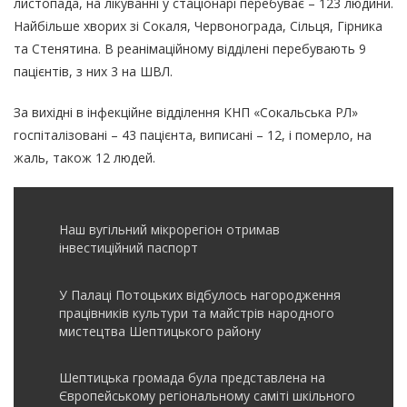
листопада, на лікуванні у стаціонарі перебуває – 123 людини.
Найбільше хворих зі Сокаля, Червонограда, Сільця, Гірника
та Стенятина. В реанімаційному відділені перебувають 9
пацієнтів, з них 3 на ШВЛ.
За вихідні в інфекційне відділення КНП «Сокальська РЛ»
госпіталізовані – 43 пацієнта, виписані – 12, і померло, на
жаль, також 12 людей.
Наш вугільний мікрорегіон отримав
інвеcтиційний паспорт
У Палаці Потоцьких відбулось нагородження
працівників культури та майстрів народного
мистецтва Шептицького району
Шептицька громада була представлена на
Європейському регіональному саміті шкільного