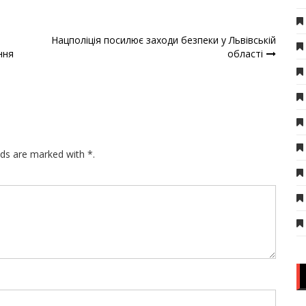
Нацполіція посилює заходи безпеки у Львівській
ння
області
lds are marked with *.