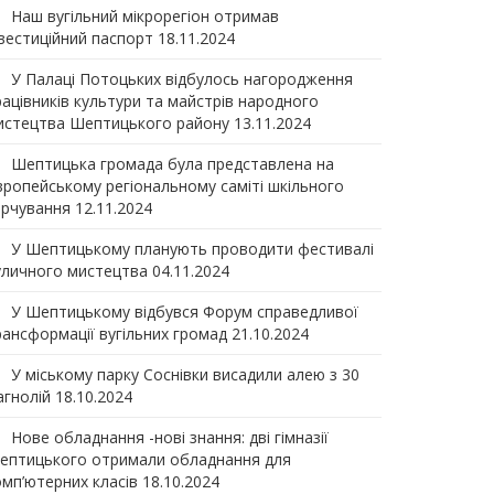
Наш вугільний мікрорегіон отримав
нвеcтиційний паспорт
18.11.2024
У Палаці Потоцьких відбулось нагородження
рацівників культури та майстрів народного
истецтва Шептицького району
13.11.2024
Шептицька громада була представлена на
вропейському регіональному саміті шкільного
арчування
12.11.2024
У Шептицькому планують проводити фестивалі
уличного мистецтва
04.11.2024
У Шептицькому відбувся Форум справедливої
рансформації вугільних громад
21.10.2024
У міському парку Соснівки висадили алею з 30
агнолій
18.10.2024
Нове обладнання -нові знання: дві гімназії
ептицького отримали обладнання для
омп’ютерних класів
18.10.2024