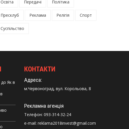
Освіта
Передачі
Політика
Пресклуб
Реклама
Релігія
Спорт
Суспільство
І
КОНТАКТИ
Адреса:
до
Як в
м.Червоноград, вул. Корольова, 8
 в
Рекламна агенція
Диво
Телефон:
093-314-32-24
e-mail: reklama2018invest@gmail.com
го