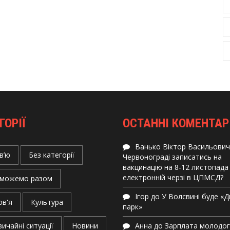
ГОРІЇ
ОСТАННІ КОМЕНТАР
Ванько Віктор Васильович
в’ю
Без категорії
Червонограді записатись на
вакцинацію на 8-12 листопада
електронній черзі в ЦПМСД?
можемо разом
Ігор
до
У Волсвині буде «
ов'я
Культура
парк»
ичайні ситуації
Новини
Анна
до
Зарплата молодо