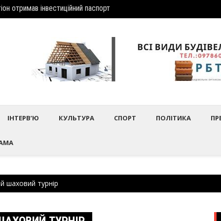
іон отримав інвеcтиційний паспорт
дбулось нагородження працівників культури та майстрів народного 
Шептиц
ІНТЕРВ’Ю
КУЛЬТУРА
СПОРТ
ПОЛІТИКА
ПР
АМА
ий шаховий турнір