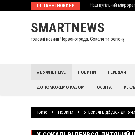
Наш вугільний мікрорег
Skip
ОСТАННІ НОВИНИ
У Палаці Потоцьких ві
to
content
SMARTNEWS
головні новини Червонограда, Сокаля та регіону
● БУЖНЕТ LIVE
НОВИНИ
ПЕРЕДАЧІ
ДОПОМОЖЕМО РАЗОМ
ОСВІТА
РЕКЛ
Home
Новини
У Сокалі відбувся дитяч