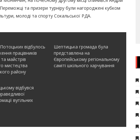
м Монянчин, на почесному другому місці опинився Андрій
. Переможці та призери турніру були нагороджені кубком
льтури, молоді та спорту Сокальської РДА.
 Потоцьких відбулось
Шептицька громада була
ення працівників
представлена на
 та майстрів
Європейському регіональному
го мистецтва
саміті шкільного харчування
кого району
ькому відбувся
праведливої
мації вугільних