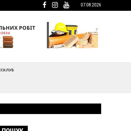
07.08.2026
мистецтва Шептицького району
ька громада була представлена на Європейському регіональному са
ЕСКЛУБ