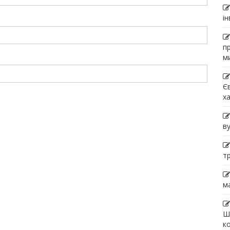
і
п
м
Є
х
в
т
м
Ш
к