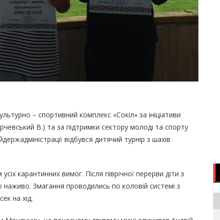
ультурно – спортивний комплекс «Сокіл» за ініціативи
чевський В.) та за підтримки сектору молоді та спорту
йдержадміністрації відбувся дитячий турнір з шахів
усіх карантинних вимог. Після піврічної перерви діти з
 наживо. Змагання проводились по коловій системі з
ек на хід.