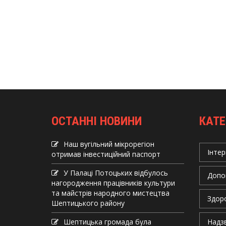
ОСТАННІ НОВИНИ
КАТЕ
Наш вугільний мікрорегіон
Інтер
отримав інвеcтиційний паспорт
У Палаці Потоцьких відбулось
Допо
нагородження працівників культури
та майстрів народного мистецтва
Здор
Шептицького району
Шептицька громада була
Надзв