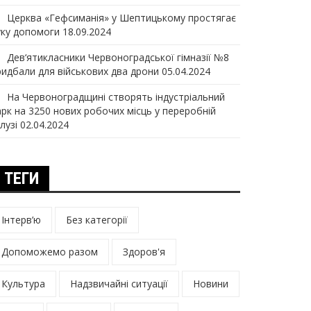
Церква «Гефсиманія» у Шептицькому простягає
уку допомоги
18.09.2024
Дев‘ятикласники Червоноградської гімназії №8
ридбали для військових два дрони
05.04.2024
На Червоноградщині створять індустріальний
арк на 3250 нових робочих місць у переробній
лузі
02.04.2024
ТЕГИ
Інтерв’ю
Без категорії
Допоможемо разом
Здоров'я
Культура
Надзвичайні ситуації
Новини