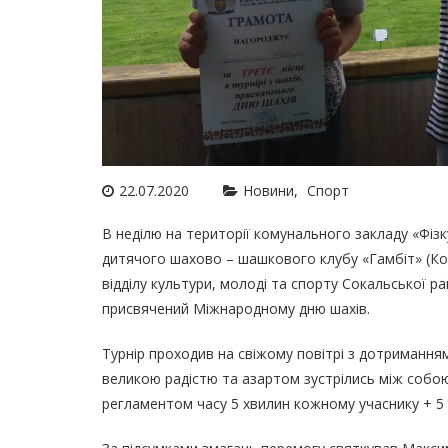
22.07.2020
Новини
Спорт
В неділю на території комунального закладу «Фізк
дитячого шахово – шашкового клубу «Гамбіт» (Кор
відділу культури, молоді та спорту Сокальської ра
присвячений Міжнародному дню шахів.
Турнір проходив на свіжому повітрі з дотриманням 
великою радістю та азартом зустрілись між собою
регламентом часу 5 хвилин кожному учаснику + 5 с