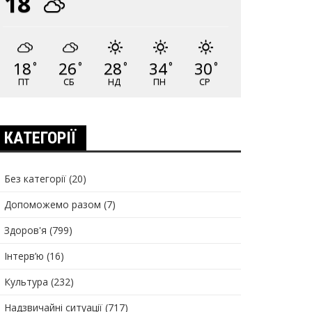
18
18
26
28
34
30
°
°
°
°
°
ПТ
СБ
НД
ПН
СР
КАТЕГОРІЇ
Без категорії
(20)
Допоможемо разом
(7)
Здоров'я
(799)
Інтерв’ю
(16)
Культура
(232)
Надзвичайні ситуації
(717)