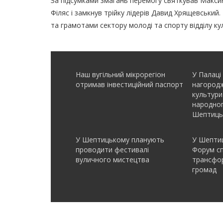
За підсумками змагань перемогу святкував Макси
Філяс і замкнув трійку лідерів Давид Хрящевський
та грамотами сектору молоді та спорту відділу ку
Наш вугільний мікрорегіон
У Палаці
отримав інвеcтиційний паспорт
нагородж
культури
народно
Шептиць
У Шептицькому планують
У Шептиц
проводити фестивалі
Форум с
вуличного мистецтва
трансфор
громад