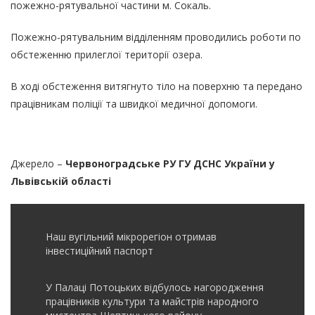
пожежно-рятувальної частини м. Сокаль.
Пожежно-рятувальним відділенням проводились роботи по
обстеженню прилеглої території озера.
В ході обстеження витягнуто тіло на поверхню та передано
працівникам поліції та швидкої медичної допомоги.
Джерело –
Червоноградське РУ ГУ ДСНС України у
Львівській області
Наш вугільний мікрорегіон отримав
інвеcтиційний паспорт
У Палаці Потоцьких відбулось нагородження
працівників культури та майстрів народного