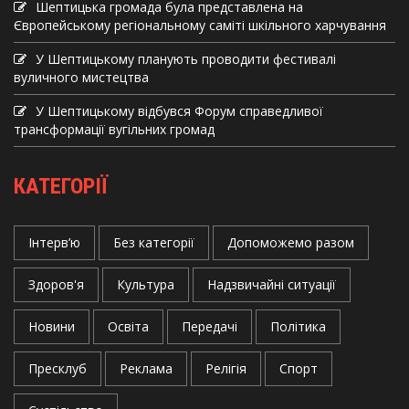
Шептицька громада була представлена на
Європейському регіональному саміті шкільного харчування
У Шептицькому планують проводити фестивалі
вуличного мистецтва
У Шептицькому відбувся Форум справедливої
трансформації вугільних громад
КАТЕГОРІЇ
Інтерв’ю
Без категорії
Допоможемо разом
Здоров'я
Культура
Надзвичайні ситуації
Новини
Освіта
Передачі
Політика
Пресклуб
Реклама
Релігія
Спорт