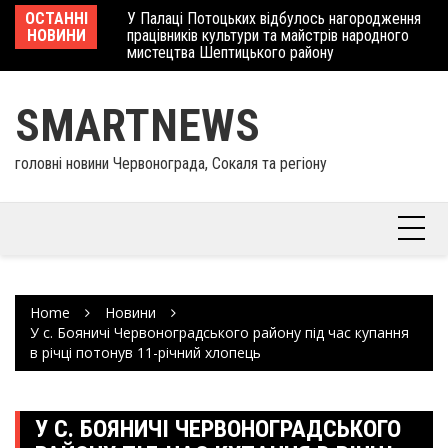
Skip
 отримав
ОСТАННІ
У Палаці Потоцьких відбулось нагородження
Ше
to
НОВИНИ
працівників культури та майстрів народного
Єв
content
мистецтва Шептицького району
шк
SMARTNEWS
головні новини Червонограда, Сокаля та регіону
Home
Новини
У с. Бояничі Червоноградського району під час купання
в річці потонув 11-річний хлопець
У С. БОЯНИЧІ ЧЕРВОНОГРАДСЬКОГО