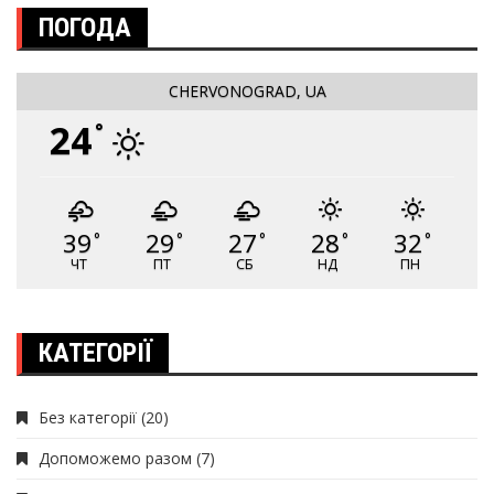
ПОГОДА
CHERVONOGRAD, UA
24
°
39
29
27
28
32
°
°
°
°
°
ЧТ
ПТ
СБ
НД
ПН
КАТЕГОРІЇ
Без категорії
(20)
Допоможемо разом
(7)