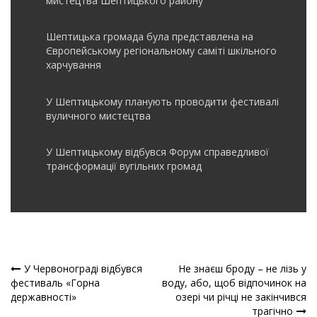
мистецтва Шептицького району
Шептицька громада була представлена на
Європейському регіональному саміті шкільного
харчування
У Шептицькому планують проводити фестивалі
вуличного мистецтва
У Шептицькому відбувся Форум справедливої
трансформації вугільних громад
У Червонограді відбувся
Не знаєш броду – не лізь у
Навігація
фестиваль «Горна
воду, або, щоб відпочинок на
державності»
озері чи річці не закінчився
записів
трагічно