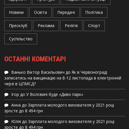
Новини
Освіта
Передачі
Політика
Пресклуб
Реклама
Релігія
Спорт
Суспільство
ОСТАННІ КОМЕНТАРІ
Ванько Віктор Васильович
до
Як в Червонограді
записатись на вакцинацію на 8-12 листопада в електронній
черзі в ЦПМСД?
Ігор
до
У Волсвині буде «Диво парк»
Анна
до
Зарплата молодого вихователя у 2021 році
зросте до 8 494 грн
Юлія
до
Зарплата молодого вихователя у 2021 році
зросте до 8 494 грн