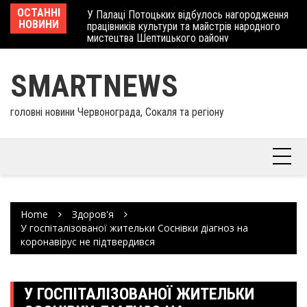
Skip
 отримав
ОСТАННІ
У Палаці Потоцьких відбулось нагородження
Ше
to
НОВИНИ
працівників культури та майстрів народного
Єв
content
мистецтва Шептицького району
шк
SMARTNEWS
головні новини Червонограда, Сокаля та регіону
Home
Здоров'я
У госпіталізованої жительки Соснівки діагноз на
коронавірус не підтвердився
У ГОСПІТАЛІЗОВАНОЇ ЖИТЕЛЬКИ