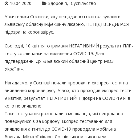
10.04.2020
Здоров'я
Суспільство
У жительки Соснівки, яку нещодавно госпіталізували в
Львівську обласну інфекційну лікарню, НЕ ПІДТВЕРДИЛАСЯ
підозра на коронавірус.
Сьогодні, 10 квітня, отримали НЕГАТИВНИЙ результат ПЛР-
тесту соснівчанки на виявлення COVID-19. Дані
підтвердженні ДУ «Львівський обласний центр МОЗ
України».
Нагадаємо, у Соснівці почали проводити експрес-тести на
виявлення коронавірусу. У всіх, хто проходив експрес-тести
9 квітня, результат НЕГАТИВНИЙ! Підозри на COVID-19 ні в
кого не виявлено!
Таке тестування розпочали з мешканців, які нещодавно
повернулися з-за кордону. Експрес-тестування для
виявлення антитіл до COVID-19 проводила мобільна
бригада
Міської лікарні Соснівської міської ради
.