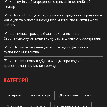
Наш вугільний мікрорегіон отримав інвеcтиційний
паспорт
У Палаці Потоцьких відбулось нагородження працівників
культури та майстрів народного мистецтва Шептицького
району
Шептицька громада була представлена на
Європейському регіональному саміті шкільного харчування
У Шептицькому планують проводити фестивалі
вуличного мистецтва
У Шептицькому відбувся Форум справедливої
трансформації вугільних громад
КАТЕГОРІЇ
Інтерв’ю
Без категорії
Допоможемо разом
Здоров'я
Культура
Надзвичайні ситуації