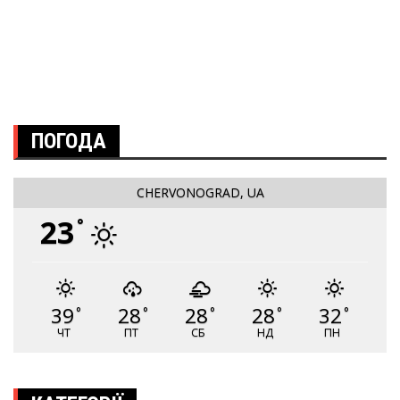
ПОГОДА
CHERVONOGRAD, UA
23
°
39
28
28
28
32
°
°
°
°
°
ЧТ
ПТ
СБ
НД
ПН