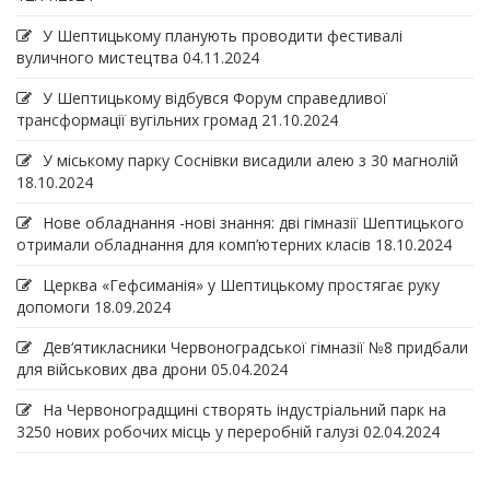
У Шептицькому планують проводити фестивалі
вуличного мистецтва
04.11.2024
У Шептицькому відбувся Форум справедливої
трансформації вугільних громад
21.10.2024
У міському парку Соснівки висадили алею з 30 магнолій
18.10.2024
Нове обладнання -нові знання: дві гімназії Шептицького
отримали обладнання для комп’ютерних класів
18.10.2024
Церква «Гефсиманія» у Шептицькому простягає руку
допомоги
18.09.2024
Дев‘ятикласники Червоноградської гімназії №8 придбали
для військових два дрони
05.04.2024
На Червоноградщині створять індустріальний парк на
3250 нових робочих місць у переробній галузі
02.04.2024