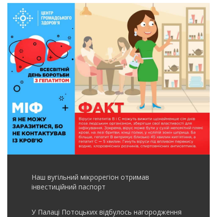
Наш вугільний мікрорегіон отримав
інвеcтиційний паспорт
У Палаці Потоцьких відбулось нагородження