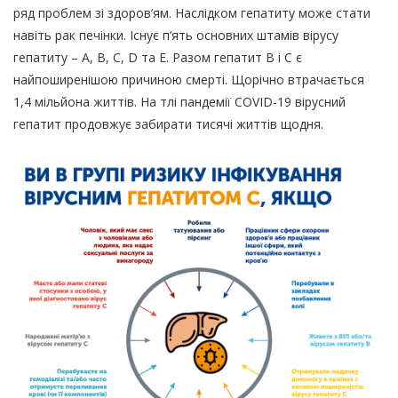
ряд проблем зі здоров’ям. Наслідком гепатиту може стати
навіть рак печінки. Існує п’ять основних штамів вірусу
гепатиту – A, B, C, D та E. Разом гепатит B і C є
найпоширенішою причиною смерті. Щорічно втрачається
1,4 мільйона життів. На тлі пандемії COVID-19 вірусний
гепатит продовжує забирати тисячі життів щодня.