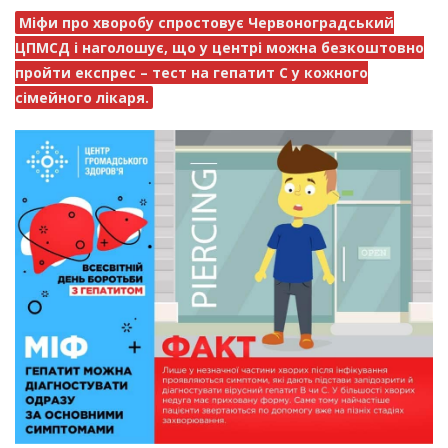
Міфи про хворобу спростовує Червоноградський
ЦПМСД і наголошує, що у центрі можна безкоштовно
пройти експрес – тест на гепатит С у кожного
сімейного лікаря.