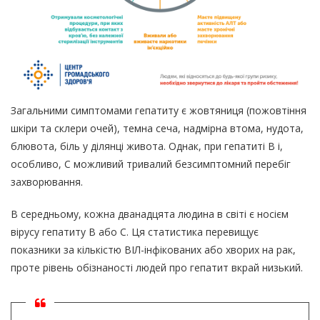
Загальними симптомами гепатиту є жовтяниця (пожовтіння
шкіри та склери очей), темна сеча, надмірна втома, нудота,
блювота, біль у ділянці живота. Однак, при гепатиті В і,
особливо, С можливий тривалий безсимптомний перебіг
захворювання.
В середньому, кожна дванадцята людина в світі є носієм
вірусу гепатиту В або C. Ця статистика перевищує
показники за кількістю ВІЛ-інфікованих або хворих на рак,
проте рівень обізнаності людей про гепатит вкрай низький.