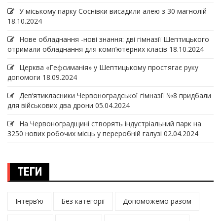
У міському парку Соснівки висадили алею з 30 магнолій
18.10.2024
Нове обладнання -нові знання: дві гімназії Шептицького
отримали обладнання для комп’ютерних класів
18.10.2024
Церква «Гефсиманія» у Шептицькому простягає руку
допомоги
18.09.2024
Дев‘ятикласники Червоноградської гімназії №8 придбали
для військових два дрони
05.04.2024
На Червоноградщині створять індустріальний парк на
3250 нових робочих місць у переробній галузі
02.04.2024
ТЕГИ
Інтерв’ю
Без категорії
Допоможемо разом