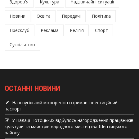
Здоров'я
Культура
Надзвичайні ситуації
Новини
Освіта
Передачі
Політика
Пресклуб
Реклама
Релігія
Спорт
Суспільство
ОСТАННІ НОВИНИ
Наш вугільний мікрорегіон отримав інвеcтиційний
паспорт
У Палаці Потоцьких відбулось нагородження працівників
культури та майстрів народного мистецтва Шептицького
району