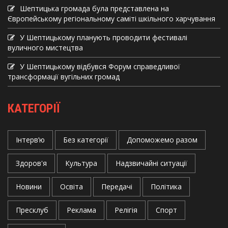
Шептицька громада була представлена на
Європейському регіональному саміті шкільного харчування
У Шептицькому планують проводити фестивалі
вуличного мистецтва
У Шептицькому відбувся Форум справедливої
трансформації вугільних громад
КАТЕГОРІЇ
Інтерв’ю
Без категорії
Допоможемо разом
Здоров'я
Культура
Надзвичайні ситуації
Новини
Освіта
Передачі
Політика
Пресклуб
Реклама
Релігія
Спорт