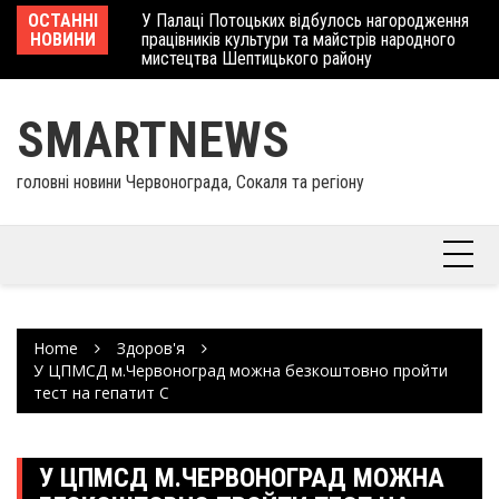
Skip
 отримав
ОСТАННІ
У Палаці Потоцьких відбулось нагородження
Ше
to
НОВИНИ
працівників культури та майстрів народного
Єв
content
мистецтва Шептицького району
шк
SMARTNEWS
головні новини Червонограда, Сокаля та регіону
Home
Здоров'я
У ЦПМСД м.Червоноград можна безкоштовно пройти
тест на гепатит С
У ЦПМСД М.ЧЕРВОНОГРАД МОЖНА