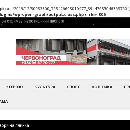
uploads/2019/12/80083800_758426608010477_394476850463637504_n.jp
ugins/wp-open-graph/output.class.php
on line
306
дбулось нагородження працівників культури та майстрів народного 
Шептиц
ІНТЕРВ’Ю
КУЛЬТУРА
СПОРТ
ПОЛІТИКА
ПР
АМА
ворічна ялинка