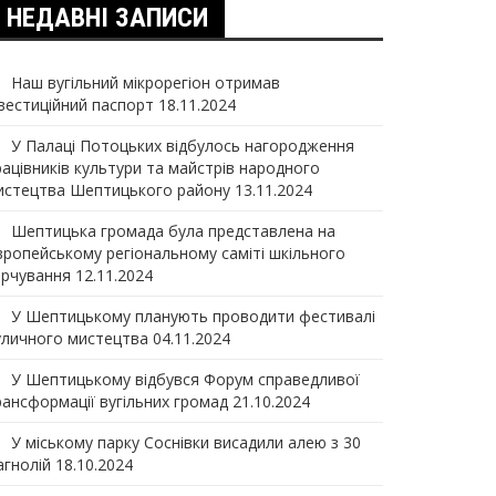
НЕДАВНІ ЗАПИСИ
Наш вугільний мікрорегіон отримав
нвеcтиційний паспорт
18.11.2024
У Палаці Потоцьких відбулось нагородження
рацівників культури та майстрів народного
истецтва Шептицького району
13.11.2024
Шептицька громада була представлена на
вропейському регіональному саміті шкільного
арчування
12.11.2024
У Шептицькому планують проводити фестивалі
уличного мистецтва
04.11.2024
У Шептицькому відбувся Форум справедливої
рансформації вугільних громад
21.10.2024
У міському парку Соснівки висадили алею з 30
агнолій
18.10.2024