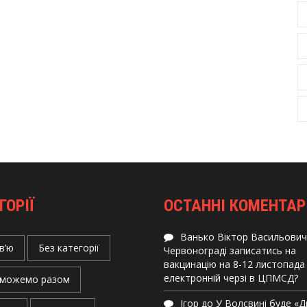
ГОРІЇ
ОСТАННІ КОМЕНТАР
Ванько Віктор Васильович
в’ю
Без категорії
Червонограді записатись на
вакцинацію на 8-12 листопада
електронній черзі в ЦПМСД?
можемо разом
Ігор
до
У Волсвині буде «