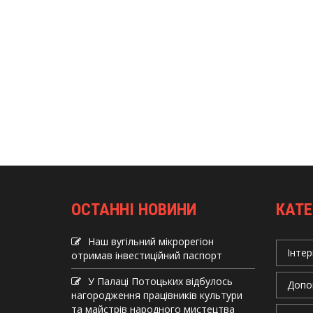
ОСТАННІ НОВИНИ
КАТЕ
Наш вугільний мікрорегіон
Інтер
отримав інвеcтиційний паспорт
У Палаці Потоцьких відбулось
Допо
нагородження працівників культури
та майстрів народного мистецтва