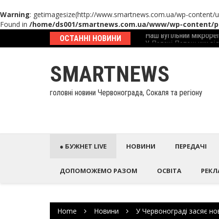
Warning
: getimagesize(http://www.smartnews.com.ua/wp-content/
Found in
/home/ds001/smartnews.com.ua/www/wp-content/pl
Skip
еcтиційний паспорт
ОСТАННІ НОВИНИ
У Палаці Потоцьких ві
to
content
SMARTNEWS
головні новини Червонограда, Сокаля та регіону
● БУЖНЕТ LIVE
НОВИНИ
ПЕРЕДАЧІ
ДОПОМОЖЕМО РАЗОМ
ОСВІТА
РЕКЛ
Home
Новини
У Червонограді засяє но