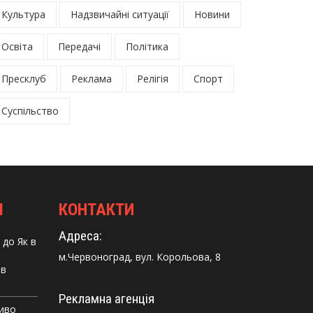
Культура
Надзвичайні ситуації
Новини
Освіта
Передачі
Політика
Пресклуб
Реклама
Релігія
Спорт
Суспільство
І
КОНТАКТИ
Адреса:
до
Як в
м.Червоноград, вул. Корольова, 8
 в
Рекламна агенція
Диво