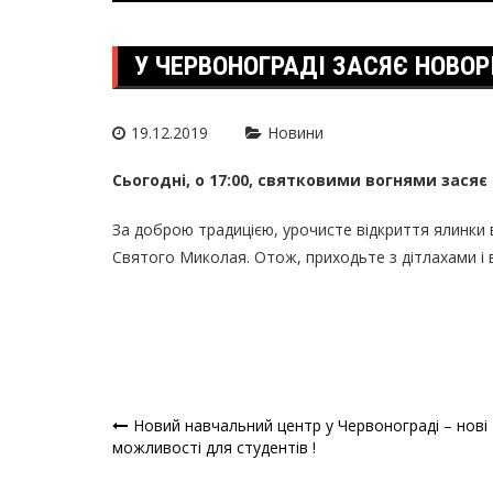
У ЧЕРВОНОГРАДІ ЗАСЯЄ НОВОР
19.12.2019
Новини
Сьогодні, о 17:00, святковими вогнями засяє
За доброю традицією, урочисте відкриття ялинки 
Святого Миколая. Отож, приходьте з дітлахами і в
Новий навчальний центр у Червонограді – нові
Навігація
можливості для студентів !
записів