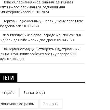
Нове обладнання -нові знання: дві гімназії
ептицького отримали обладнання для
омп’ютерних класів
18.10.2024
Церква «Гефсиманія» у Шептицькому простягає
уку допомоги
18.09.2024
Дев‘ятикласники Червоноградської гімназії №8
ридбали для військових два дрони
05.04.2024
На Червоноградщині створять індустріальний
арк на 3250 нових робочих місць у переробній
лузі
02.04.2024
ТЕГИ
Інтерв’ю
Без категорії
Допоможемо разом
Здоров'я