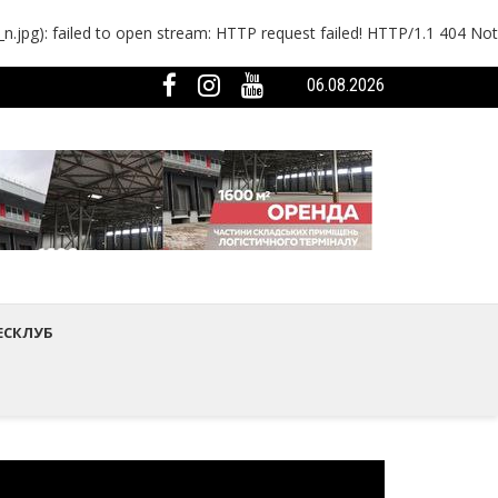
g): failed to open stream: HTTP request failed! HTTP/1.1 404 Not
06.08.2026
мистецтва Шептицького району
ька громада була представлена на Європейському регіональному са
ЕСКЛУБ