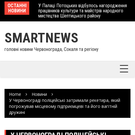
Skip
 отримав
ОСТАННІ
У Палаці Потоцьких відбулось нагородження
Ше
to
НОВИНИ
працівників культури та майстрів народного
Єв
content
мистецтва Шептицького району
шк
SMARTNEWS
головні новини Червонограда, Сокаля та регіону
Home
Новини
У Червонограді поліцейські затримали рекетира, який
погрожував місцевому підприємцеві та його вагітній
дружині