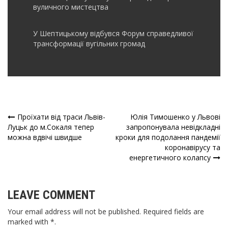
вуличного мистецтва
У Шептицькому відбувся Форум справедливої
трансформації вугільних громад
Проїхати від траси Львів-
Юлія Тимошенко у Львові
Навігація
Луцьк до м.Сокаля тепер
запропонувала невідкладні
можна вдвічі швидше
кроки для подолання пандемії
записів
коронавірусу та
енергетичного колапсу
LEAVE COMMENT
Your email address will not be published. Required fields are
marked with *.