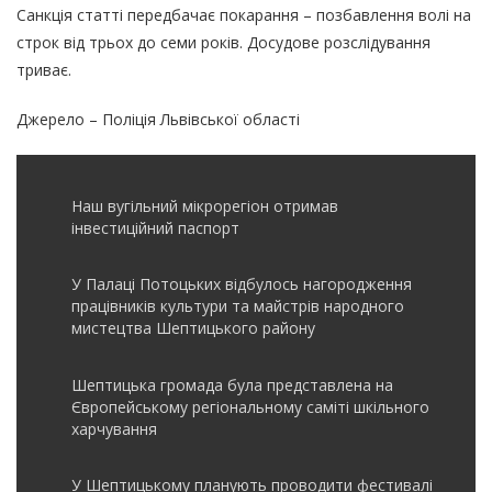
Санкція статті передбачає покарання – позбавлення волі на
строк від трьох до семи років. Досудове розслідування
триває.
Джерело – Поліція Львівської області
Наш вугільний мікрорегіон отримав
інвеcтиційний паспорт
У Палаці Потоцьких відбулось нагородження
працівників культури та майстрів народного
мистецтва Шептицького району
Шептицька громада була представлена на
Європейському регіональному саміті шкільного
харчування
У Шептицькому планують проводити фестивалі