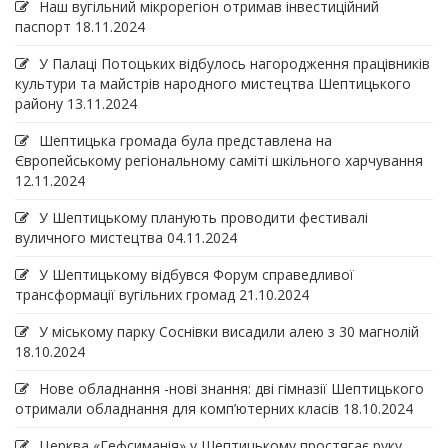
Наш вугільний мікрорегіон отримав інвеcтиційний
паспорт
18.11.2024
У Палаці Потоцьких відбулось нагородження працівників
культури та майстрів народного мистецтва Шептицького
району
13.11.2024
Шептицька громада була представлена на
Європейському регіональному саміті шкільного харчування
12.11.2024
У Шептицькому планують проводити фестивалі
вуличного мистецтва
04.11.2024
У Шептицькому відбувся Форум справедливої
трансформації вугільних громад
21.10.2024
У міському парку Соснівки висадили алею з 30 магнолій
18.10.2024
Нове обладнання -нові знання: дві гімназії Шептицького
отримали обладнання для комп’ютерних класів
18.10.2024
Церква «Гефсиманія» у Шептицькому простягає руку