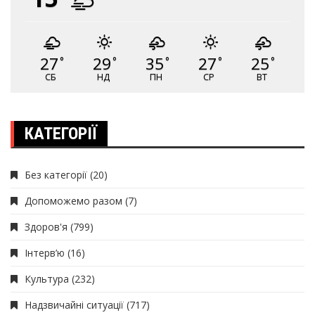
27
29
35
27
25
°
°
°
°
°
СБ
НД
ПН
СР
ВТ
КАТЕГОРІЇ
Без категорії
(20)
Допоможемо разом
(7)
Здоров'я
(799)
Інтерв’ю
(16)
Культура
(232)
Надзвичайні ситуації
(717)