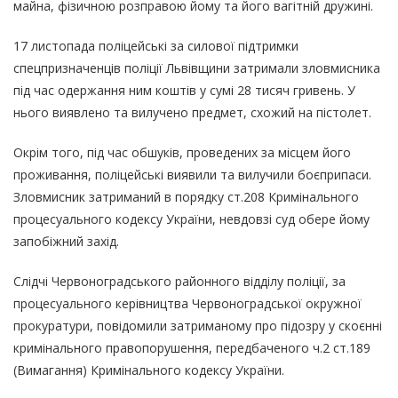
майна, фізичною розправою йому та його вагітній дружині.
17 листопада поліцейські за силової підтримки
спецпризначенців поліції Львівщини затримали зловмисника
під час одержання ним коштів у сумі 28 тисяч гривень. У
нього виявлено та вилучено предмет, схожий на пістолет.
Окрім того, під час обшуків, проведених за місцем його
проживання, поліцейські виявили та вилучили боєприпаси.
Зловмисник затриманий в порядку ст.208 Кримінального
процесуального кодексу України, невдовзі суд обере йому
запобіжний захід.
Слідчі Червоноградського районного відділу поліції, за
процесуального керівництва Червоноградської окружної
прокуратури, повідомили затриманому про підозру у скоєнні
кримінального правопорушення, передбаченого ч.2 ст.189
(Вимагання) Кримінального кодексу України.