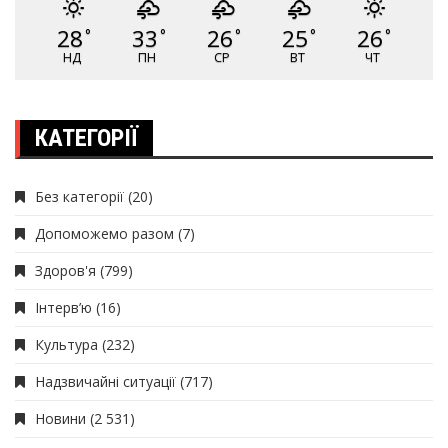
28
33
26
25
26
°
°
°
°
°
НД
ПН
СР
ВТ
ЧТ
КАТЕГОРІЇ
Без категорії
(20)
Допоможемо разом
(7)
Здоров'я
(799)
Інтерв’ю
(16)
Культура
(232)
Надзвичайні ситуації
(717)
Новини
(2 531)