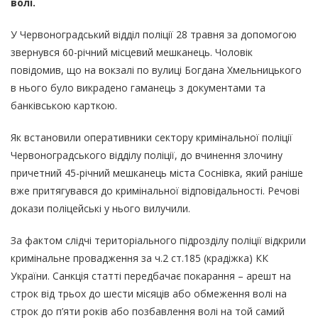
волі.
У Червоноградський відділ поліції 28 травня за допомогою
звернувся 60-річний місцевий мешканець. Чоловік
повідомив, що на вокзалі по вулиці Богдана Хмельницького
в нього було викрадено гаманець з документами та
банківською карткою.
Як встановили оперативники сектору кримінальної поліції
Червоноградського відділу поліції, до вчинення злочину
причетний 45-річний мешканець міста Соснівка, який раніше
вже притягувався до кримінальної відповідальності. Речові
докази поліцейські у нього вилучили.
За фактом слідчі територіального підрозділу поліції відкрили
кримінальне провадження за ч.2 ст.185 (крадіжка) КК
України. Санкція статті передбачає покарання – арешт на
строк від трьох до шести місяців або обмеження волі на
строк до п’яти років або позбавлення волі на той самий