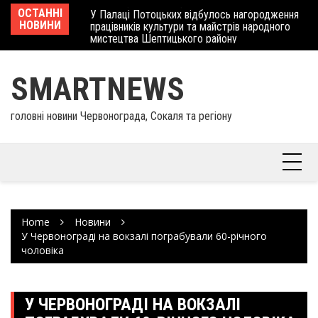
Skip
 отримав
ОСТАННІ
У Палаці Потоцьких відбулось нагородження
Ше
to
НОВИНИ
працівників культури та майстрів народного
Єв
content
мистецтва Шептицького району
шк
SMARTNEWS
головні новини Червонограда, Сокаля та регіону
Home
Новини
У Червонограді на вокзалі пограбували 60-річного
чоловіка
У ЧЕРВОНОГРАДІ НА ВОКЗАЛІ