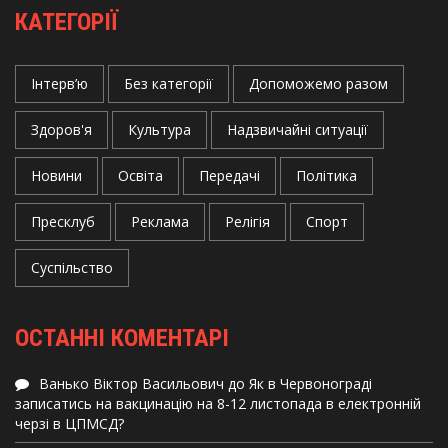
КАТЕГОРІЇ
Інтерв’ю
Без категорії
Допоможемо разом
Здоров'я
Культура
Надзвичайні ситуації
Новини
Освіта
Передачі
Політика
Пресклуб
Реклама
Релігія
Спорт
Суспільство
ОСТАННІ КОМЕНТАРІ
Ванько Віктор Васильович
до
Як в Червонограді
записатись на вакцинацію на 8-12 листопада в електронній
черзі в ЦПМСД?