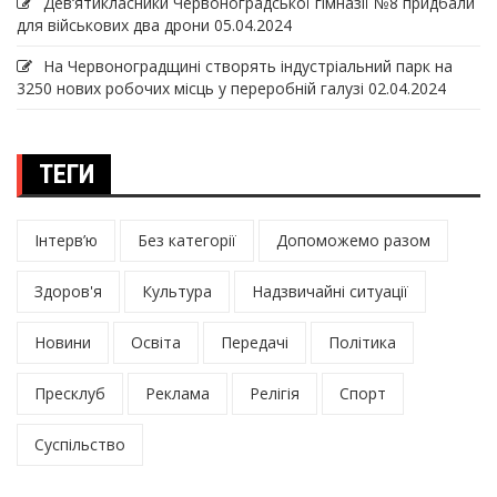
Дев‘ятикласники Червоноградської гімназії №8 придбали
для військових два дрони
05.04.2024
На Червоноградщині створять індустріальний парк на
3250 нових робочих місць у переробній галузі
02.04.2024
ТЕГИ
Інтерв’ю
Без категорії
Допоможемо разом
Здоров'я
Культура
Надзвичайні ситуації
Новини
Освіта
Передачі
Політика
Пресклуб
Реклама
Релігія
Спорт
Суспільство