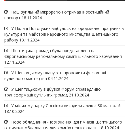
Наш вугільний мікрорегіон отримав інвеcтиційний
паспорт
18.11.2024
У Палаці Потоцьких відбулось нагородження працівників
культури та майстрів народного мистецтва Шептицького
району
13.11.2024
Шептицька громада була представлена на
Європейському регіональному саміті шкільного харчування
12.11.2024
У Шептицькому планують проводити фестивалі
вуличного мистецтва
04.11.2024
У Шептицькому відбувся Форум справедливої
трансформації вугільних громад
21.10.2024
У міському парку Соснівки висадили алею з 30 магнолій
18.10.2024
Нове обладнання -нові знання: дві гімназії Шептицького
отримали обладнання для комп’ютерних класів
18.10.2024