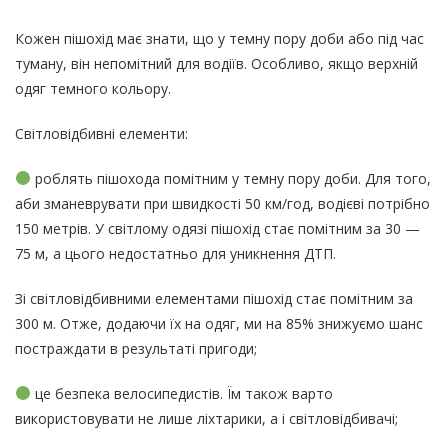
Кожен пішохід має знати, що у темну пору доби або під час
туману, він непомітний для водіїв. Особливо, якщо верхній
одяг темного кольору.
Світловідбивні елементи:
роблять пішохода помітним у темну пору доби. Для того,
аби зманеврувати при швидкості 50 км/год, водієві потрібно
150 метрів. У світлому одязі пішохід стає помітним за 30 —
75 м, а цього недостатньо для уникнення ДТП.
Зі світловідбивними елементами пішохід стає помітним за
300 м. Отже, додаючи їх на одяг, ми на 85% знижуємо шанс
постраждати в результаті пригоди;
це безпека велосипедистів. Їм також варто
використовувати не лише ліхтарики, а і світловідбивачі;