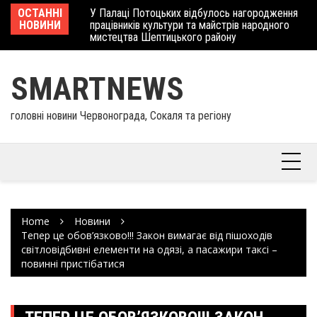
Skip
 отримав
ОСТАННІ
У Палаці Потоцьких відбулось нагородження
Ше
to
НОВИНИ
працівників культури та майстрів народного
Єв
content
мистецтва Шептицького району
шк
SMARTNEWS
головні новини Червонограда, Сокаля та регіону
Home
Новини
Тепер це обов’язково!!! Закон вимагає від пішоходів
світловідбивні елементи на одязі, а пасажири таксі –
повинні пристібатися