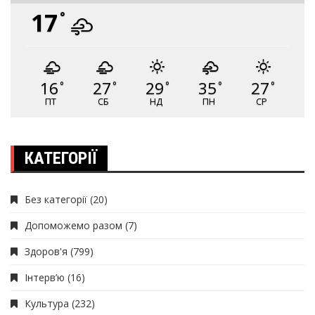
17
°
16
27
29
35
27
°
°
°
°
°
ПТ
СБ
НД
ПН
СР
КАТЕГОРІЇ
Без категорії
(20)
Допоможемо разом
(7)
Здоров'я
(799)
Інтерв’ю
(16)
Культура
(232)