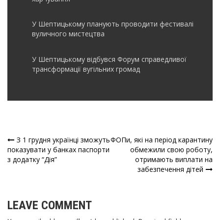
У Шептицькому планують проводити фестивалі
вуличного мистецтва
У Шептицькому відбувся Форум справедливої
трансформації вугільних громад
З 1 грудня українці зможуть
ФОПи, які на період карантину
Навігація
показувати у банках паспорти
обмежили свою роботу,
з додатку “Дія”
отримають виплати на
записів
забезпечення дітей
LEAVE COMMENT