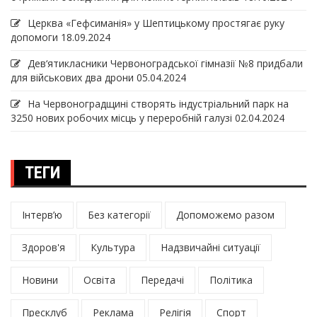
Церква «Гефсиманія» у Шептицькому простягає руку
допомоги
18.09.2024
Дев‘ятикласники Червоноградської гімназії №8 придбали
для військових два дрони
05.04.2024
На Червоноградщині створять індустріальний парк на
3250 нових робочих місць у переробній галузі
02.04.2024
ТЕГИ
Інтерв’ю
Без категорії
Допоможемо разом
Здоров'я
Культура
Надзвичайні ситуації
Новини
Освіта
Передачі
Політика
Пресклуб
Реклама
Релігія
Спорт