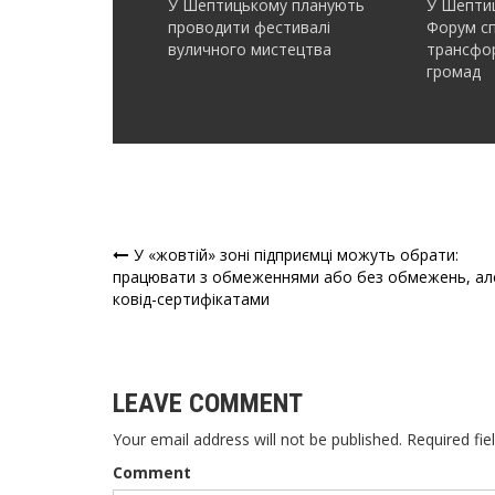
У Шептицькому планують
У Шептиц
проводити фестивалі
Форум с
вуличного мистецтва
трансфор
громад
У «жовтій» зоні підприємці можуть обрати:
Навігація
працювати з обмеженнями або без обмежень, ал
ковід-сертифікатами
записів
LEAVE COMMENT
Your email address will not be published. Required fie
Comment