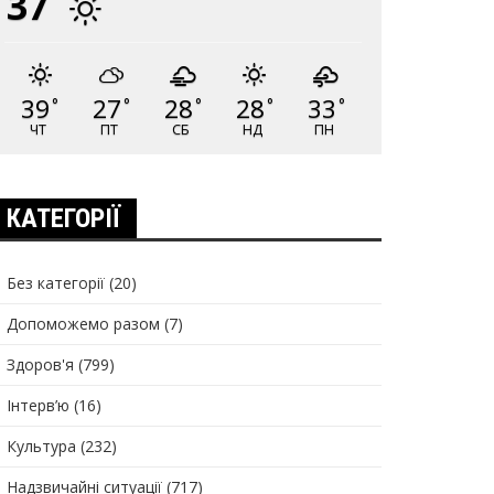
37
39
27
28
28
33
°
°
°
°
°
ЧТ
ПТ
СБ
НД
ПН
КАТЕГОРІЇ
Без категорії
(20)
Допоможемо разом
(7)
Здоров'я
(799)
Інтерв’ю
(16)
Культура
(232)
Надзвичайні ситуації
(717)