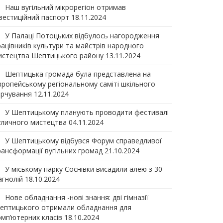
Наш вугільний мікрорегіон отримав
нвеcтиційний паспорт
18.11.2024
У Палаці Потоцьких відбулось нагородження
рацівників культури та майстрів народного
истецтва Шептицького району
13.11.2024
Шептицька громада була представлена на
вропейському регіональному саміті шкільного
арчування
12.11.2024
У Шептицькому планують проводити фестивалі
уличного мистецтва
04.11.2024
У Шептицькому відбувся Форум справедливої
рансформації вугільних громад
21.10.2024
У міському парку Соснівки висадили алею з 30
агнолій
18.10.2024
Нове обладнання -нові знання: дві гімназії
ептицького отримали обладнання для
омп’ютерних класів
18.10.2024