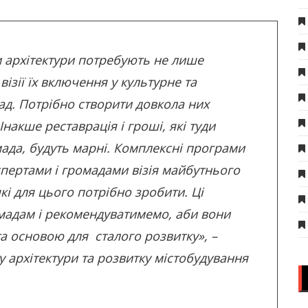
‌ ‌архітектури‌ ‌потребують‌ ‌не‌ ‌лише‌
ії‌ ‌їх‌ ‌включення‌ ‌у‌ ‌культурне‌ ‌та‌
д.‌ Потрібно‌ ‌створити‌ ‌довкола‌ ‌них‌
акше‌ ‌реставрація‌ ‌і‌ ‌гроші,‌ ‌які‌ ‌туди‌
а,‌ ‌будуть‌ ‌марні.‌ ‌Комплексні‌ ‌програми‌
кспертами і громадами ‌візія майбутнього
які для цього потрібно зробити. Ці
мадам і рекомендуватимемо, аби вони
‌основою‌ ‌для‌ ‌ ‌сталого‌ ‌розвитку», –
 архітектури та розвитку містобудування