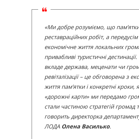
«Ми‌ ‌добре‌ ‌розуміємо,‌ ‌що‌ ‌пам’ятки
‌реставраційних‌ ‌робіт,‌ ‌а передусім ‌віз
‌економічне‌ ‌життя‌ ‌локальних‌ ‌грома
‌привабливі‌ ‌туристичні‌ ‌дестинації.‌ ‌Ін
‌вкладе‌ ‌держава, меценати чи громад
‌ревіталізації – це обговорена з е
життя пам’ятки і конкретні кроки, 
«дорожні карти» ми передамо гро
стали частиною стратегій ‌громад ‌та‌ 
говорить директорка департаменту
ЛОДА
Олена Василько
.