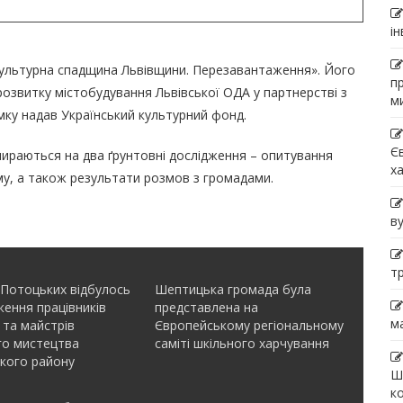
і
Культурна спадщина Львівщини. Перезавантаження». Його
п
 розвитку містобудування Львівської ОДА у партнерстві з
м
имку надав Український культурний фонд.
Є
опираються на два ґрунтовні дослідження – опитування
х
зму, а також результати розмов з громадами.
в
т
 Потоцьких відбулось
Шептицька громада була
ення працівників
представлена на
м
 та майстрів
Європейському регіональному
го мистецтва
саміті шкільного харчування
кого району
Ш
к