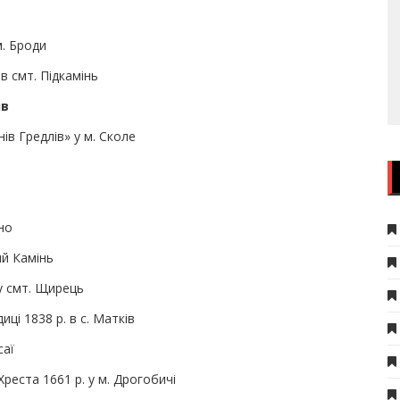
м. Броди
в смт. Підкамінь
ів
в Гредлів» у м. Сколе
рно
ий Камінь
 у смт. Щирець
ці 1838 р. в с. Матків
саї
реста 1661 р. у м. Дрогобичі