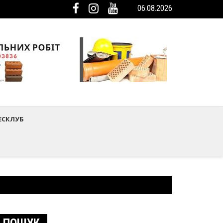
06.08.2026
мистецтва Шептицького району
ька громада була представлена на Європейському регіональному са
ЕСКЛУБ