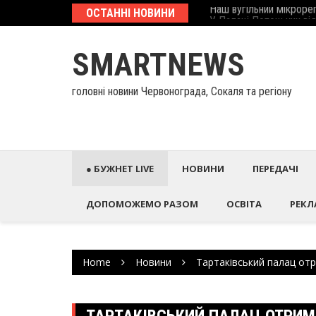
Skip
еcтиційний паспорт
ОСТАННІ НОВИНИ
У Палаці Потоцьких ві
to
content
SMARTNEWS
головні новини Червонограда, Сокаля та регіону
● БУЖНЕТ LIVE
НОВИНИ
ПЕРЕДАЧІ
ДОПОМОЖЕМО РАЗОМ
ОСВІТА
РЕКЛ
Home
Новини
Тартаківський палац от