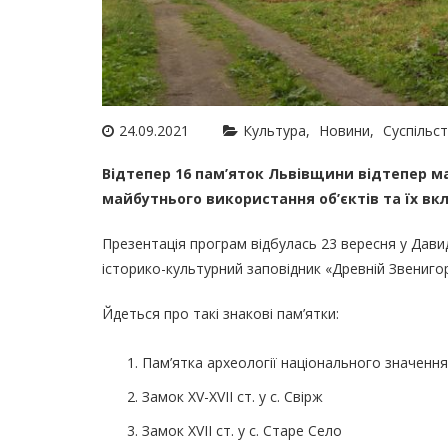
24.09.2021
Культура
Новини
Суспільс
Відтепер 16 пам’яток Львівщини відтепер ма
майбутнього використання об’єктів та їх в
Презентація програм відбулась 23 вересня у Давиді
історико-культурний заповідник «Древній Звениго
Йдеться про такі знакові пам’ятки:
Пам’ятка археології національного значенн
Замок XV-XVII ст. у с. Свірж
Замок XVІІ ст. у с. Старе Село