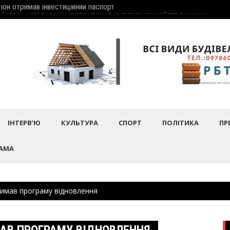
дбулось нагородження працівників культури та майстрів народного 
Шептиц
ІНТЕРВ’Ю
КУЛЬТУРА
СПОРТ
ПОЛІТИКА
ПР
АМА
римав програму відновлення