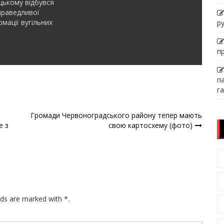
ькому відбувся
праведливої
мації вугільних
р
п
п
га
Громади Червоноградського району тепер мають
е з
свою картосхему (фото)
lds are marked with *.