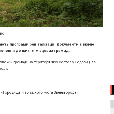
тво
ють програми ревіталізації. Документи є візією
ключення до життя місцевих громад.
вській громаді, на території якої костел у Годовиці та
род».
я «Городище літописного міста Звенигорода»