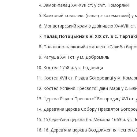
Замок-палац XVI-XVII ст. у смт. Поморяни
Замковий комплекс (палац з казематами) у 
Монастирський храм з дзвіницею XV-XVIII ст. 
Палац Потоцьких кін. ХІХ ст. в с. Тартак
Палацово-парковий комплекс «Садиба бароні
Ратуша XVІІІ ст. у м. Добромиль
Костел 1758 р. у с. Годовиця
Костел ХVІІ ст. Різдва Богородиці у м. Кома
Костел Успіння Пресвятої Діви Марії у с. Біл
Церква Різдва Пресвятої Богородиці XVI ст.
Дерев’яна церква Собору Пресвятої Богороди
15Дерев’яна церква Св. Михаїла 1663 р. у с. І
16. Дерев’яна церква Воздвиження Чесного Х