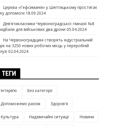
Церква «Гефсиманія» у Шептицькому простягає
уку допомоги
18.09.2024
Дев‘ятикласники Червоноградської гімназії №8
ридбали для військових два дрони
05.04.2024
На Червоноградщині створять індустріальний
арк на 3250 нових робочих місць у переробній
лузі
02.04.2024
ТЕГИ
Інтерв’ю
Без категорії
Допоможемо разом
Здоров'я
Культура
Надзвичайні ситуації
Новини