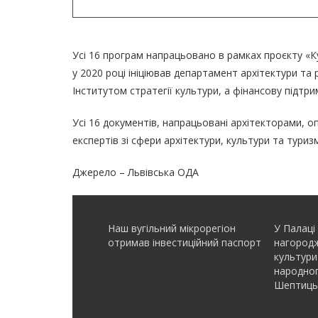
Усі 16 програм напрацьовано в рамках проєкту «
у 2020 році ініціював департамент архітектури та
Інститутом стратегії культури, а фінансову підтр
Усі 16 документів, напрацьовані архітекторами, 
експертів зі сфери архітектури, культури та тури
Джерело – Львівська ОДА
Наш вугільний мікрорегіон
У Палаці
отримав інвеcтиційний паспорт
нагородж
культури
народно
Шептиць