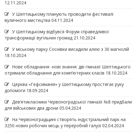
12.11.2024
У Шептицькому планують проводити фестивалі
вуличного мистецтва
04.11.2024
У Шептицькому відбувся Форум справедливої
трансформації вугільних громад
21.10.2024
У міському парку Соснівки висадили алею з 30 магнолій
18.10.2024
Нове обладнання -нові знання: дві гімназії Шептицького
отримали обладнання для комп’ютерних класів
18.10.2024
Церква «Гефсиманія» у Шептицькому простягає руку
допомоги
18.09.2024
Дев‘ятикласники Червоноградської гімназії №8 придбали
для військових два дрони
05.04.2024
На Червоноградщині створять індустріальний парк на
3250 нових робочих місць у переробній галузі
02.04.2024