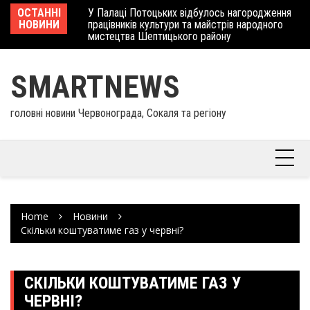
Skip
 отримав
ОСТАННІ
У Палаці Потоцьких відбулось нагородження
Ше
to
НОВИНИ
працівників культури та майстрів народного
Єв
content
мистецтва Шептицького району
шк
SMARTNEWS
головні новини Червонограда, Сокаля та регіону
Home
Новини
Скільки коштуватиме газ у червні?
СКІЛЬКИ КОШТУВАТИМЕ ГАЗ У
ЧЕРВНІ?