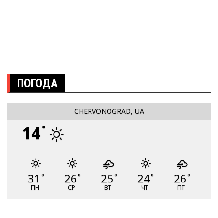
ПОГОДА
CHERVONOGRAD, UA
14
°
31
26
25
24
26
°
°
°
°
°
ПН
СР
ВТ
ЧТ
ПТ