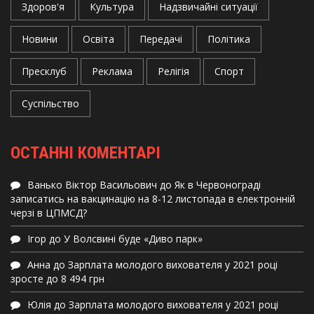
Здоров'я
Культура
Надзвичайні ситуації
Новини
Освіта
Передачі
Політика
Пресклуб
Реклама
Релігія
Спорт
Суспільство
ОСТАННІ КОМЕНТАРІ
Ванько Віктор Васильович
до
Як в Червонограді
записатись на вакцинацію на 8-12 листопада в електронній
черзі в ЦПМСД?
Ігор
до
У Волсвині буде «Диво парк»
Анна
до
Зарплата молодого вихователя у 2021 році
зросте до 8 494 грн
Юлія
до
Зарплата молодого вихователя у 2021 році