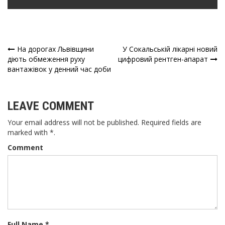
На дорогах Львівщини
У Сокальській лікарні новий
Навігація
діють обмеження руху
цифровий рентген-апарат
вантажівок у денний час доби
записів
LEAVE COMMENT
Your email address will not be published. Required fields are
marked with *.
Comment
Full Name *