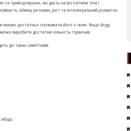
а трийодтиронін, які діють на всі клітини тіла і
нсивність обміну речовин, ріст та інтелекуальний розвиток
ми маємо достатньо споживати його з їжею. Якщо йоду
 може виробити достатню кількість гормонів.
дить до таких симптомів:
лібідо