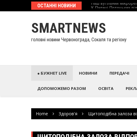
Skip
еcтиційний паспорт
ОСТАННІ НОВИНИ
У Палаці Потоцьких ві
to
content
SMARTNEWS
головні новини Червонограда, Сокаля та регіону
● БУЖНЕТ LIVE
НОВИНИ
ПЕРЕДАЧІ
ДОПОМОЖЕМО РАЗОМ
ОСВІТА
РЕКЛ
Home
Здоров'я
Щитоподібна залоза від