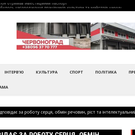
дбулось нагородження працівників культури та майстрів народного 
Шептиц
ІНТЕРВ’Ю
КУЛЬТУРА
СПОРТ
ПОЛІТИКА
ПР
АМА
повідає за роботу серця, обмін речовин, ріст та інтелектуальни