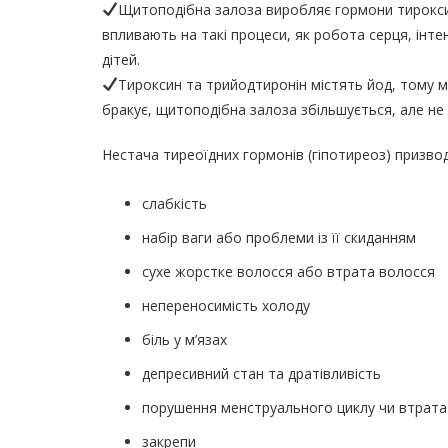
Щитоподібна залоза виробляє гормони тироксин т
впливають на такі процеси, як робота серця, інте
дітей.
Тироксин та трийодтиронін містять йод, тому 
бракує, щитоподібна залоза збільшується, але не
Нестача тиреоїдних гормонів (гіпотиреоз) призво
слабкість
набір ваги або проблеми із її скиданням
сухе жорстке волосся або втрата волосся
непереносимість холоду
біль у м’язах
депресивний стан та дратівливість
порушення менструального циклу чи втрата 
закрепи