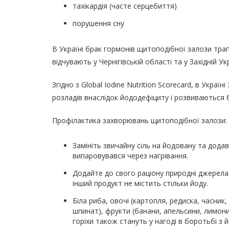
тахікардія (часте серцебиття)
порушення сну
В Україні брак гормонів щитоподібної залози тра
відчувають у Чернігівській області та у Західній Укр
Згідно з Global Iodine Nutrition Scorecard, в Укра
розладів внаслідок йододефіциту і розвиваються б
Профілактика захворювань щитоподібної залози:
Замініть звичайну сіль на йодовану та додав
випаровувався через нагрівання.
Додайте до свого раціону природні джерела
інший продукт не містить стільки йоду.
Біла риба, овочі (картопля, редиска, часник
шпинат), фрукти (банани, апельсини, лимони,
горіхи також стануть у нагоді в боротьбі з