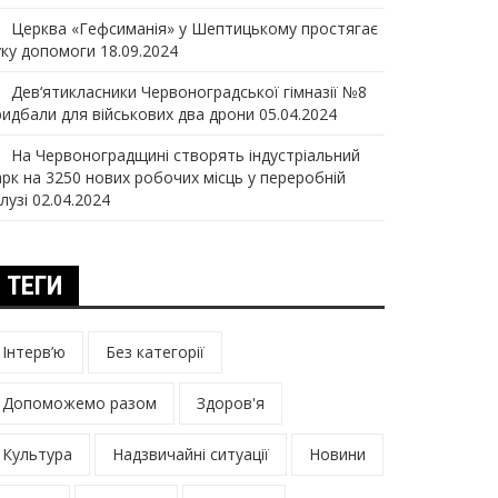
Церква «Гефсиманія» у Шептицькому простягає
уку допомоги
18.09.2024
Дев‘ятикласники Червоноградської гімназії №8
ридбали для військових два дрони
05.04.2024
На Червоноградщині створять індустріальний
арк на 3250 нових робочих місць у переробній
лузі
02.04.2024
ТЕГИ
Інтерв’ю
Без категорії
Допоможемо разом
Здоров'я
Культура
Надзвичайні ситуації
Новини