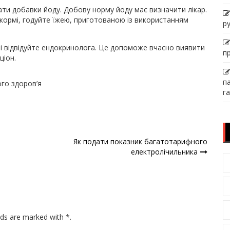
и добавки йоду. Добову норму йоду має визначити лікар.
рикормі, годуйте їжею, приготованою із використанням
р
і відвідуйте ендокринолога. Це допоможе вчасно виявити
п
ціон.
п
го здоров’я
га
Як подати показник багатотарифного
електролічильника
lds are marked with *.