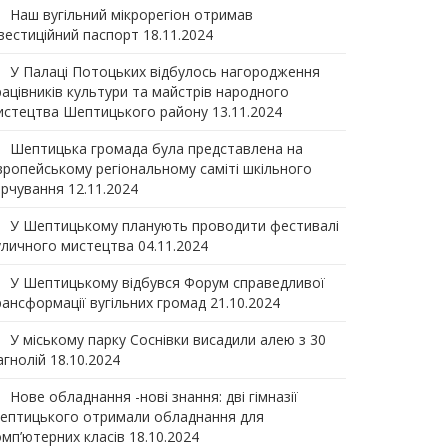
Наш вугільний мікрорегіон отримав
нвеcтиційний паспорт
18.11.2024
У Палаці Потоцьких відбулось нагородження
рацівників культури та майстрів народного
истецтва Шептицького району
13.11.2024
Шептицька громада була представлена на
вропейському регіональному саміті шкільного
арчування
12.11.2024
У Шептицькому планують проводити фестивалі
уличного мистецтва
04.11.2024
У Шептицькому відбувся Форум справедливої
рансформації вугільних громад
21.10.2024
У міському парку Соснівки висадили алею з 30
агнолій
18.10.2024
Нове обладнання -нові знання: дві гімназії
ептицького отримали обладнання для
омп’ютерних класів
18.10.2024