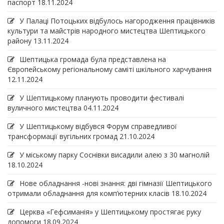
паспорт
18.11.2024
У Палаці Потоцьких відбулось нагородження працівників
культури та майстрів народного мистецтва Шептицького
району
13.11.2024
Шептицька громада була представлена на
Європейському регіональному саміті шкільного харчування
12.11.2024
У Шептицькому планують проводити фестивалі
вуличного мистецтва
04.11.2024
У Шептицькому відбувся Форум справедливої
трансформації вугільних громад
21.10.2024
У міському парку Соснівки висадили алею з 30 магнолій
18.10.2024
Нове обладнання -нові знання: дві гімназії Шептицького
отримали обладнання для комп’ютерних класів
18.10.2024
Церква «Гефсиманія» у Шептицькому простягає руку
допомоги
18.09.2024