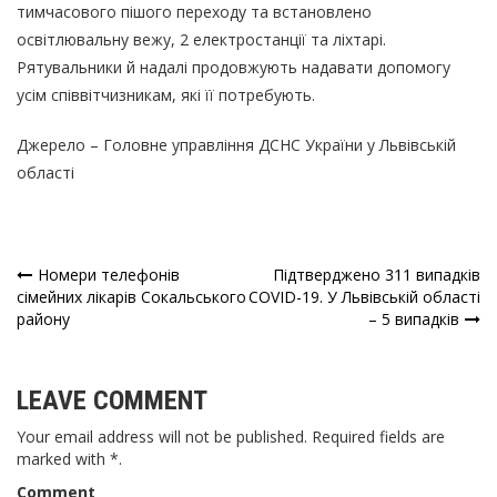
тимчасового пішого переходу та встановлено
освітлювальну вежу, 2 електростанції та ліхтарі.
Рятувальники й надалі продовжують надавати допомогу
усім співвітчизникам, які її потребують.
Джерело –
Головне управління ДСНС України у Львівській
області
Номери телефонів
Підтверджено 311 випадків
Навігація
сімейних лікарів Сокальського
COVID-19. У Львівській області
району
– 5 випадків
записів
LEAVE COMMENT
Your email address will not be published. Required fields are
marked with *.
Comment