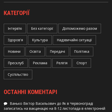
КАТЕГОРІЇ
Інтерв’ю
Без категорії
Допоможемо разом
Здоров'я
Культура
Надзвичайні ситуації
Новини
Освіта
Передачі
Політика
Пресклуб
Реклама
Релігія
Спорт
Суспільство
ОСТАННІ КОМЕНТАРІ
Ванько Віктор Васильович
до
Як в Червонограді
записатись на вакцинацію на 8-12 листопада в електронній