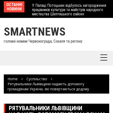
Skip
 отримав
ОСТАННІ
У Палаці Потоцьких відбулось нагородження
Ше
to
НОВИНИ
працівників культури та майстрів народного
Єв
content
мистецтва Шептицького району
шк
SMARTNEWS
головні новини Червонограда, Сокаля та регіону
Home
Суспільство
Рятувальники Львівщини надають допомогу
громадянам України, які повертаються додому
РЯТУВАЛЬНИКИ ЛЬВІВЩИНИ