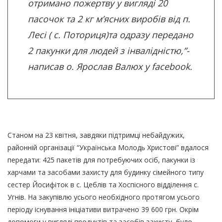
отримано пожертву у вигляді 20
пасочок та 2 кг м’ясних виробів від п.
Лесі ( с. Поториця)та одразу передано
2 пакунки для людей з інвалідністю,”-
написав о. Ярослав Валюх у facebook.
Станом на 23 квітня, завдяки підтримці небайдужих,
районній організації “Українська Молодь Христові” вдалося
передати: 425 пакетів для потребуючих осіб, пакунки із
харчами та засобами захисту для будинку сімейного типу
сестер Йосифіток в с. Цеблів та Хоспісного відділення с.
Угнів. На закупівлю усього необхідного протягом усього
періоду існування ініціативи витрачено 39 600 грн. Окрім
допомоги у вигляді продуктів та засобів захисту, було