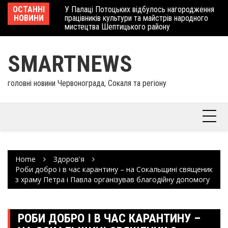
Skip
 отримав
ОСТАННІ
У Палаці Потоцьких відбулось нагородження
Ше
to
НОВИНИ
працівників культури та майстрів народного
Єв
content
мистецтва Шептицького району
шк
SMARTNEWS
головні новини Червонограда, Сокаля та регіону
Home
Здоров'я
Роби добро і в час карантину – на Сокальщині священик
з храму Петра і Павла організував благодійну допомогу
РОБИ ДОБРО І В ЧАС КАРАНТИНУ –