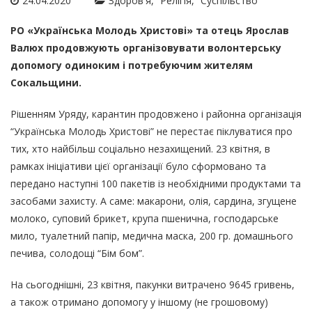
24.04.2020
Здоров'я
Релігія
Суспільство
РО «Українська Молодь Христові» та отець Ярослав
Валюх продовжують організовувати волонтерську
допомогу одиноким і потребуючим жителям
Сокальщини.
Рішенням Уряду, карантин продовжено і районна організація
“Українська Молодь Христові” не перестає піклуватися про
тих, хто найбільш соціально незахищений. 23 квітня, в
рамках ініціативи цієї організації було сформовано та
передано наступні 100 пакетів із необхідними продуктами та
засобами захисту. А саме: макарони, олія, сардина, згущене
молоко, суповий брикет, крупа пшенична, господарське
мило, туалетний папір, медична маска, 200 гр. домашнього
печива, солодощі “Бім бом”.
На сьогоднішні, 23 квітня, пакунки витрачено 9645 гривень,
а також отримано допомогу у іншому (не грошовому)