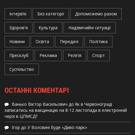
Інтерв’ю
Без категорії
Допоможемо разом
Здоров'я
Культура
Надзвичайні ситуації
Новини
Освіта
Передачі
Політика
Пресклуб
Реклама
Релігія
Спорт
Суспільство
ОСТАННІ КОМЕНТАРІ
Ванько Віктор Васильович
до
Як в Червонограді
записатись на вакцинацію на 8-12 листопада в електронній
черзі в ЦПМСД?
Ігор
до
У Волсвині буде «Диво парк»