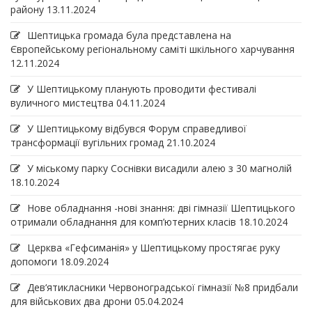
району
13.11.2024
Шептицька громада була представлена на
Європейському регіональному саміті шкільного харчування
12.11.2024
У Шептицькому планують проводити фестивалі
вуличного мистецтва
04.11.2024
У Шептицькому відбувся Форум справедливої
трансформації вугільних громад
21.10.2024
У міському парку Соснівки висадили алею з 30 магнолій
18.10.2024
Нове обладнання -нові знання: дві гімназії Шептицького
отримали обладнання для комп’ютерних класів
18.10.2024
Церква «Гефсиманія» у Шептицькому простягає руку
допомоги
18.09.2024
Дев‘ятикласники Червоноградської гімназії №8 придбали
для військових два дрони
05.04.2024