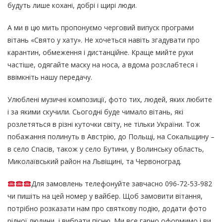
будуть лише кохані, добрі і щирі люди.
А ми в цю мить пропонуємо черговий випуск програми
вітань «Свято у хату». Не хочеться навіть згадувати про
карантин, обмеження і дистанційне. Краще мийте руки
частіше, одягайте маску на носа, а вдома розслабтеся і
ввімкніть нашу передачу.
Улюблені музичні композиції, фото тих, людей, яких любите
і за якими скучили. Сьогодні буде чимало вітань, які
розлетяться в різні куточки світу, не тільки України. Тож
побажання полинуть в Австрію, до Польщі, на Сокальщину –
в село Спасів, також у село Бутини, у Волинську область,
Миколаївський район на Львіщині, та Червоноград.
Для замовлень телефонуйте завчасно 096-72-53-982
чи пишіть на цей номер у вайбер. Щоб замовити вітання,
потрібно розказати нам про святкову подію, додати фото
рідної людини, і вибрати пісню. Ми все гарно оформимо і ви