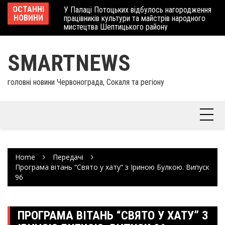
Skip
 отримав
ОСТАННІ
У Палаці Потоцьких відбулось нагородження
Ше
to
НОВИНИ
працівників культури та майстрів народного
Єв
content
мистецтва Шептицького району
шк
SMARTNEWS
головні новини Червонограда, Сокаля та регіону
Home
Передачі
Програма вітань “Свято у хату” з Іриною Булкою. Випуск
96
ПРОГРАМА ВІТАНЬ “СВЯТО У ХАТУ” З