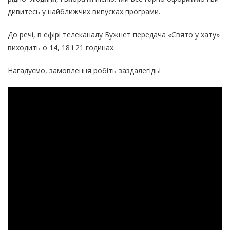
дивитесь у найближчих випусках програми.
До речі, в ефірі телеканалу Бужнет передача «Свято у хату»
виходить о 14, 18 і 21 годинах.
Нагадуємо, замовлення робіть заздалегідь!