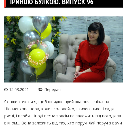
ІРИНОЮ БУЛКОЮ. ВИПУСК 96
15.03.2021
Передачі
Як вже хочеться, щоб швидше прийшла оця геніальна
Шевченкова пора, коли і соловейко, і тихесенько, і сади
рясні, і верби… Іноді весна зовсім не залежить від погоди за
вікном… Вона залежить від тих, хто поруч. Хай поруч з вами