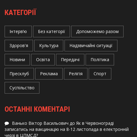
КАТЕГОРІЇ
Інтерв’ю
Без категорії
Допоможемо разом
Здоров'я
Культура
Надзвичайні ситуації
Новини
Освіта
Передачі
Політика
Пресклуб
Реклама
Релігія
Спорт
Суспільство
ОСТАННІ КОМЕНТАРІ
Ванько Віктор Васильович
до
Як в Червонограді
записатись на вакцинацію на 8-12 листопада в електронній
черзі в ЦПМСД?