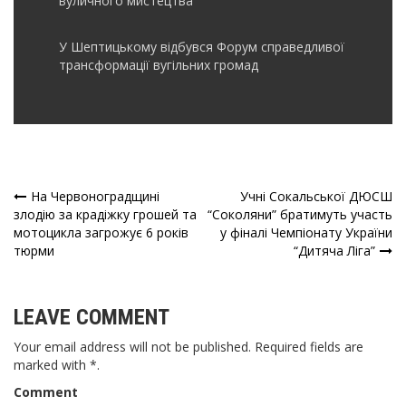
вуличного мистецтва
У Шептицькому відбувся Форум справедливої
трансформації вугільних громад
На Червоноградщині
Учні Сокальської ДЮСШ
Навігація
злодію за крадіжку грошей та
“Соколяни” братимуть участь
мотоцикла загрожує 6 років
у фіналі Чемпіонату України
записів
тюрми
“Дитяча Ліга”
LEAVE COMMENT
Your email address will not be published. Required fields are
marked with *.
Comment