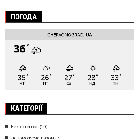
ПОГОДА
CHERVONOGRAD, UA
36
°
35
26
27
28
33
°
°
°
°
°
ЧТ
ПТ
СБ
НД
ПН
КАТЕГОРІЇ
Без категорії
(20)
Допоможемо разом
(7)