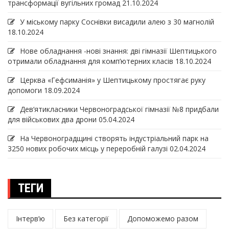
трансформації вугільних громад
21.10.2024
У міському парку Соснівки висадили алею з 30 магнолій
18.10.2024
Нове обладнання -нові знання: дві гімназії Шептицького
отримали обладнання для комп’ютерних класів
18.10.2024
Церква «Гефсиманія» у Шептицькому простягає руку
допомоги
18.09.2024
Дев‘ятикласники Червоноградської гімназії №8 придбали
для військових два дрони
05.04.2024
На Червоноградщині створять індустріальний парк на
3250 нових робочих місць у переробній галузі
02.04.2024
ТЕГИ
Інтерв’ю
Без категорії
Допоможемо разом