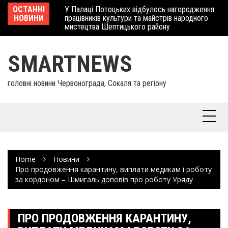
Skip
 отримав
ОСТАННІ
У Палаці Потоцьких відбулось нагородження
Ше
to
НОВИНИ
працівників культури та майстрів народного
Єв
content
мистецтва Шептицького району
шк
SMARTNEWS
головні новини Червонограда, Сокаля та регіону
Home
Новини
Про продовження карантину, виплати медикам і роботу
за кордоном – Шмигаль доповів про роботу Уряду
ПРО ПРОДОВЖЕННЯ КАРАНТИНУ,