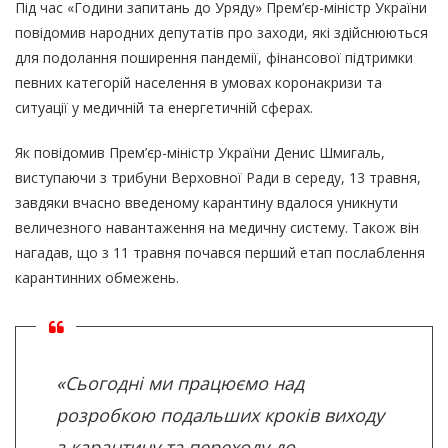
Під час «Години запитань до Уряду» Прем’єр-міністр України
повідомив народних депутатів про заходи, які здійснюються
для подолання поширення пандемії, фінансової підтримки
певних категорій населення в умовах коронакризи та
ситуації у медичній та енергетичній сферах.
Як повідомив Прем’єр-міністр України Денис Шмигаль,
виступаючи з трибуни Верховної Ради в середу, 13 травня,
завдяки вчасно введеному карантину вдалося уникнути
величезного навантаження на медичну систему. Також він
нагадав, що з 11 травня почався перший етап послаблення
карантинних обмежень.
«Сьогодні ми працюємо над
розробкою подальших кроків виходу
з карантину та переходу до