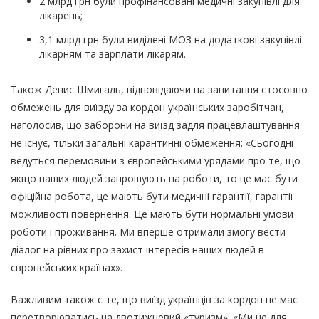
2 млрд грн були профінансовані медичні закупівлі для
лікарень;
3,1 млрд грн були виділені МОЗ на додаткові закупівлі
лікарням та зарплати лікарям.
Також Денис Шмигаль, відповідаючи на запитання стосовно
обмежень для виїзду за кордон українських заробітчан,
наголосив, що заборони на виїзд задля працевлаштування
не існує, тільки загальні карантинні обмеження: «Сьогодні
ведуться перемовини з європейськими урядами про те, що
якщо наших людей запрошують на роботи, то це має бути
офіційна робота, це мають бути медичні гарантії, гарантії
можливості повернення. Це мають бути нормальні умови
роботи і проживання. Ми вперше отримали змогу вести
діалог на рівних про захист інтересів наших людей в
європейських країнах».
Важливим також є те, що виїзд українців за кордон не має
перетворюватись на двотижневий «туризм»: «Ми не для