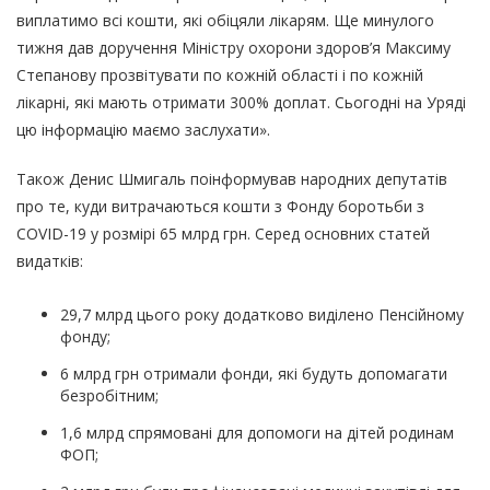
виплатимо всі кошти, які обіцяли лікарям. Ще минулого
тижня дав доручення Міністру охорони здоров’я Максиму
Степанову прозвітувати по кожній області і по кожній
лікарні, які мають отримати 300% доплат. Сьогодні на Уряді
цю інформацію маємо заслухати».
Також Денис Шмигаль поінформував народних депутатів
про те, куди витрачаються кошти з Фонду боротьби з
COVID-19 у розмірі 65 млрд грн. Серед основних статей
видатків:
29,7 млрд цього року додатково виділено Пенсійному
фонду;
6 млрд грн отримали фонди, які будуть допомагати
безробітним;
1,6 млрд спрямовані для допомоги на дітей родинам
ФОП;