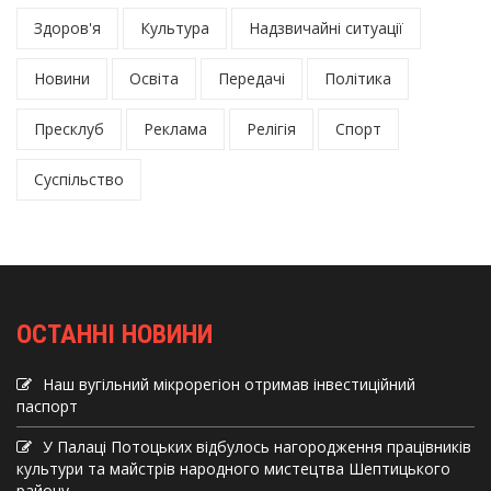
Здоров'я
Культура
Надзвичайні ситуації
Новини
Освіта
Передачі
Політика
Пресклуб
Реклама
Релігія
Спорт
Суспільство
ОСТАННІ НОВИНИ
Наш вугільний мікрорегіон отримав інвеcтиційний
паспорт
У Палаці Потоцьких відбулось нагородження працівників
культури та майстрів народного мистецтва Шептицького
району