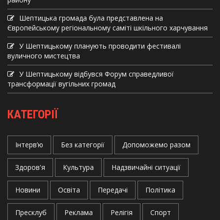
Шептицька громада була представлена на
Європейському регіональному саміті шкільного харчування
У Шептицькому планують проводити фестивалі
вуличного мистецтва
У Шептицькому відбувся Форум справедливої
трансформації вугільних громад
КАТЕГОРІЇ
Інтерв’ю
Без категорії
Допоможемо разом
Здоров'я
Культура
Надзвичайні ситуації
Новини
Освіта
Передачі
Політика
Пресклуб
Реклама
Релігія
Спорт