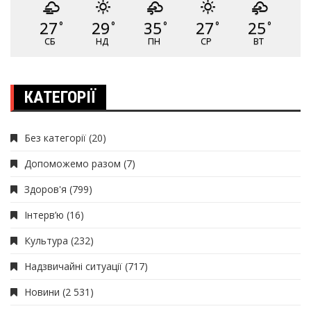
27
29
35
27
25
°
°
°
°
°
СБ
НД
ПН
СР
ВТ
КАТЕГОРІЇ
Без категорії
(20)
Допоможемо разом
(7)
Здоров'я
(799)
Інтерв’ю
(16)
Культура
(232)
Надзвичайні ситуації
(717)
Новини
(2 531)