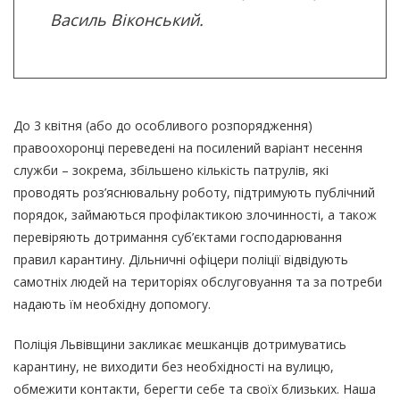
Василь Віконський.
До 3 квітня (або до особливого розпорядження)
правоохоронці переведені на посилений варіант несення
служби – зокрема, збільшено кількість патрулів, які
проводять роз’яснювальну роботу, підтримують публічний
порядок, займаються профілактикою злочинності, а також
перевіряють дотримання суб’єктами господарювання
правил карантину. Дільничні офіцери поліції відвідують
самотніх людей на територіях обслуговуання та за потреби
надають їм необхідну допомогу.
Поліція Львівщини закликає мешканців дотримуватись
карантину, не виходити без необхідності на вулицю,
обмежити контакти, берегти себе та своїх близьких. Наша