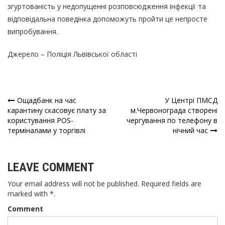
згуртованість у недопущенні розповсюдження інфекції та
відповідальна поведінка допоможуть пройти це непросте
випробування.
Джерело –
Поліція Львівської області
Ощадбанк на час
У Центрі ПМСД
Навігація
карантину скасовує плату за
м.Червонограда створені
користування POS-
чергування по телефону в
записів
терміналами у торгівлі
нічний час
LEAVE COMMENT
Your email address will not be published. Required fields are
marked with *.
Comment