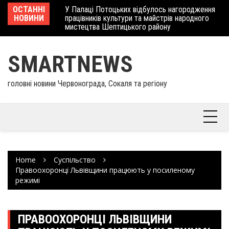
Skip
 отримав
ОСТАННІ
У Палаці Потоцьких відбулось нагородження
Ше
to
НОВИНИ
працівників культури та майстрів народного
Єв
content
мистецтва Шептицького району
шк
SMARTNEWS
головні новини Червонограда, Сокаля та регіону
Home
Суспільство
Правоохоронці Львівщини працюють у посиленому
режимі
ПРАВООХОРОНЦІ ЛЬВІВЩИНИ