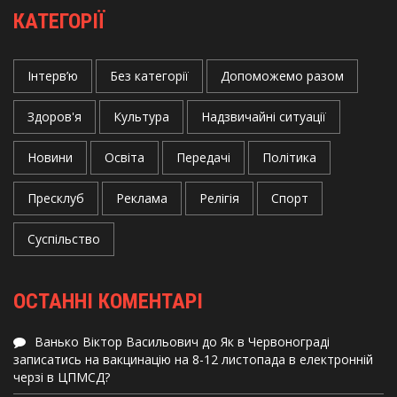
КАТЕГОРІЇ
Інтерв’ю
Без категорії
Допоможемо разом
Здоров'я
Культура
Надзвичайні ситуації
Новини
Освіта
Передачі
Політика
Пресклуб
Реклама
Релігія
Спорт
Суспільство
ОСТАННІ КОМЕНТАРІ
Ванько Віктор Васильович
до
Як в Червонограді
записатись на вакцинацію на 8-12 листопада в електронній
черзі в ЦПМСД?