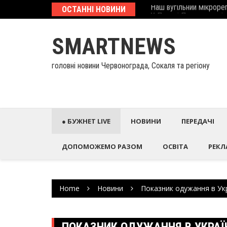
Наш вугільний мікрорег
Skip
ОСТАННІ НОВИНИ
У Палаці Потоцьких ві
to
content
SMARTNEWS
головні новини Червонограда, Сокаля та регіону
● БУЖНЕТ LIVE
НОВИНИ
ПЕРЕДАЧІ
ДОПОМОЖЕМО РАЗОМ
ОСВІТА
РЕКЛ
Home
Новини
Показник одужання в Укр