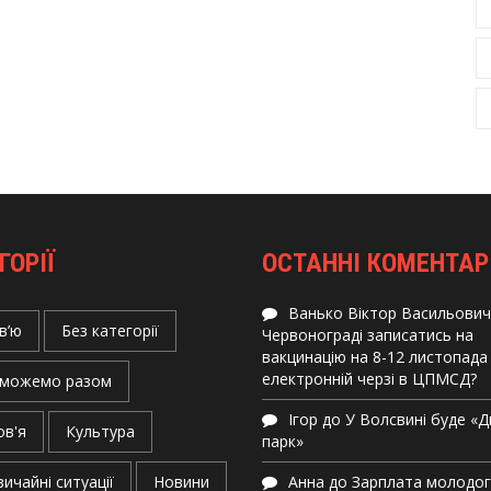
ГОРІЇ
ОСТАННІ КОМЕНТАР
Ванько Віктор Васильович
в’ю
Без категорії
Червонограді записатись на
вакцинацію на 8-12 листопада
електронній черзі в ЦПМСД?
можемо разом
Ігор
до
У Волсвині буде «
ов'я
Культура
парк»
ичайні ситуації
Новини
Анна
до
Зарплата молодо