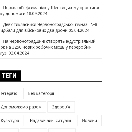
Церква «Гефсиманія» у Шептицькому простягає
уку допомоги
18.09.2024
Дев‘ятикласники Червоноградської гімназії №8
ридбали для військових два дрони
05.04.2024
На Червоноградщині створять індустріальний
арк на 3250 нових робочих місць у переробній
лузі
02.04.2024
ТЕГИ
Інтерв’ю
Без категорії
Допоможемо разом
Здоров'я
Культура
Надзвичайні ситуації
Новини