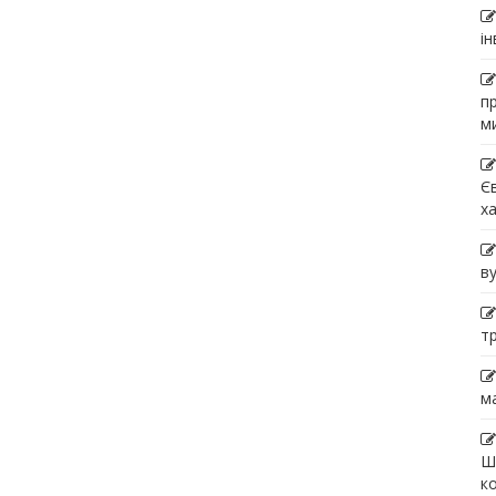
і
п
м
Є
х
в
т
м
Ш
к