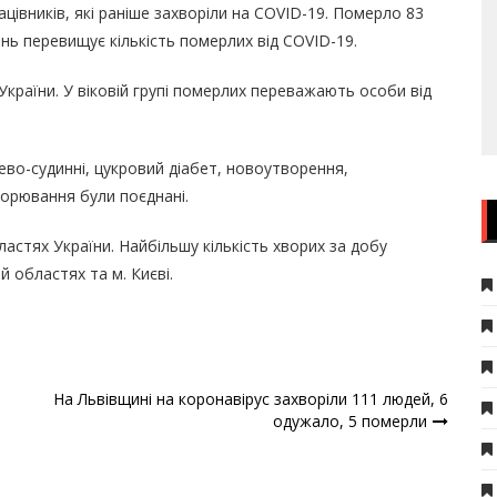
ацівників, які раніше захворіли на COVID-19. Померло 83
нь перевищує кількість померлих від COVID-19.
країни. У віковій групі померлих переважають особи від
во-судинні, цукровий діабет, новоутворення,
хворювання були поєднані.
ластях України. Найбільшу кількість хворих за добу
й областях та м. Києві.
На Львівщині на коронавірус захворіли 111 людей, 6
одужало, 5 померли