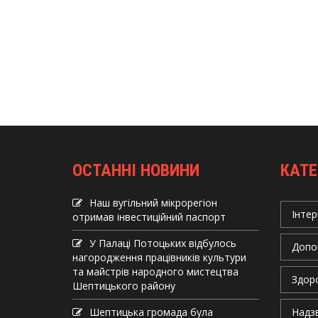
ОСТАННІ НОВИНИ
КАТЕ
Наш вугільний мікрорегіон
Інтер
отримав інвеcтиційний паспорт
У Палаці Потоцьких відбулось
Допо
нагородження працівників культури
та майстрів народного мистецтва
Здор
Шептицького району
Шептицька громада була
Надзв