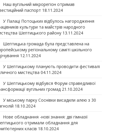
Наш вугільний мікрорегіон отримав
нвеcтиційний паспорт
18.11.2024
У Палаці Потоцьких відбулось нагородження
рацівників культури та майстрів народного
истецтва Шептицького району
13.11.2024
Шептицька громада була представлена на
вропейському регіональному саміті шкільного
арчування
12.11.2024
У Шептицькому планують проводити фестивалі
уличного мистецтва
04.11.2024
У Шептицькому відбувся Форум справедливої
рансформації вугільних громад
21.10.2024
У міському парку Соснівки висадили алею з 30
агнолій
18.10.2024
Нове обладнання -нові знання: дві гімназії
ептицького отримали обладнання для
омп’ютерних класів
18.10.2024