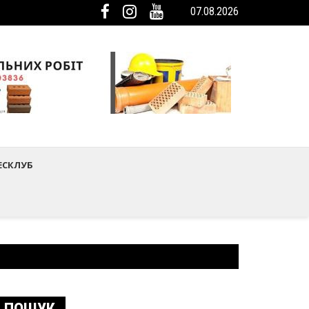
07.08.2026
ька громада була представлена на Європейському регіональному са
мистецтва Шептицького району
ЕСКЛУБ