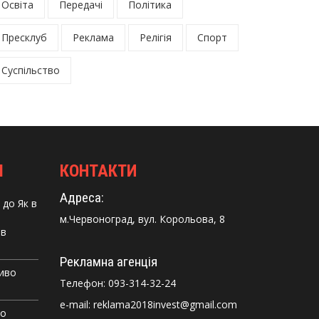
Освіта
Передачі
Політика
Пресклуб
Реклама
Релігія
Спорт
Суспільство
І
КОНТАКТИ
Адреса:
до
Як в
м.Червоноград, вул. Корольова, 8
 в
Рекламна агенція
Диво
Телефон:
093-314-32-24
e-mail: reklama2018invest@gmail.com
го