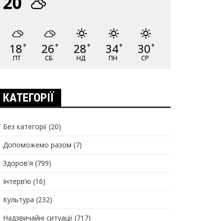
20
18
26
28
34
30
°
°
°
°
°
ПТ
СБ
НД
ПН
СР
КАТЕГОРІЇ
Без категорії
(20)
Допоможемо разом
(7)
Здоров'я
(799)
Інтерв’ю
(16)
Культура
(232)
Надзвичайні ситуації
(717)