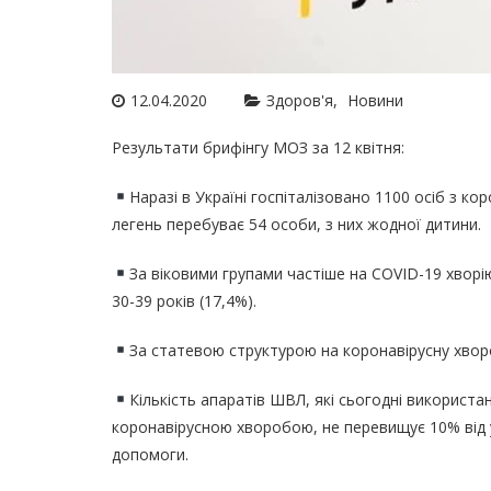
12.04.2020
Здоров'я
Новини
Результати брифінгу МОЗ за 12 квітня:
Наразі в Україні госпіталізовано 1100 осіб з к
легень перебуває 54 особи, з них жодної дитини.
За віковими групами частіше на COVID-19 хворіют
30-39 років (17,4%).
За статевою структурою на коронавірусну хвор
Кількість апаратів ШВЛ, які сьогодні використ
коронавірусною хворобою, не перевищує 10% від у
допомоги.