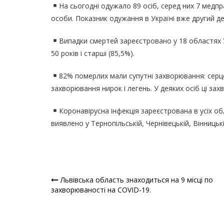
На сьогодні одужало 89 осіб, серед них 7 медпр
особи. Показник одужання в Україні вже другий де
Випадки смертей зареєстровано у 18 областях У
50 років і старші (85,5%).
82% померлих мали супутні захворювання: серце
захворювання нирок і легень. У деяких осіб ці за
Коронавірусна інфекція зареєстрована в усіх об
виявлено у Тернопільській, Чернівецькій, Вінницькі
Львівська область знаходиться на 9 місці по
Навігація
захворюваності на COVID-19.
записів