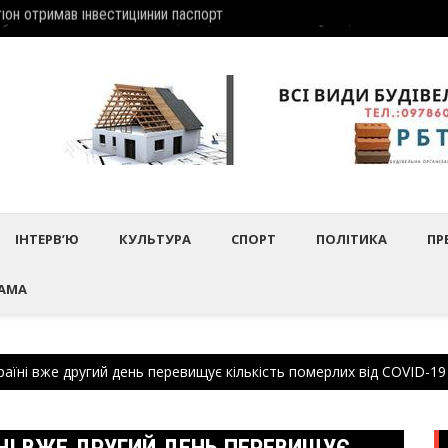
іон отримав інвеcтиційний паспорт
Шептиц
дбулось нагородження працівників культури та майстрів народного 
ІНТЕРВ’Ю
КУЛЬТУРА
СПОРТ
ПОЛІТИКА
ПР
АМА
аїні вже другий день перевищує кількість померлих від COVID-19