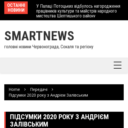
Skip
 отримав
ОСТАННІ
У Палаці Потоцьких відбулось нагородження
Ше
to
НОВИНИ
працівників культури та майстрів народного
Єв
content
мистецтва Шептицького району
шк
SMARTNEWS
головні новини Червонограда, Сокаля та регіону
Home
Передачі
Підсумки 2020 року з Андрієм Залівським
ПІДСУМКИ 2020 РОКУ З АНДРІЄМ
ЗАЛІВСЬКИМ