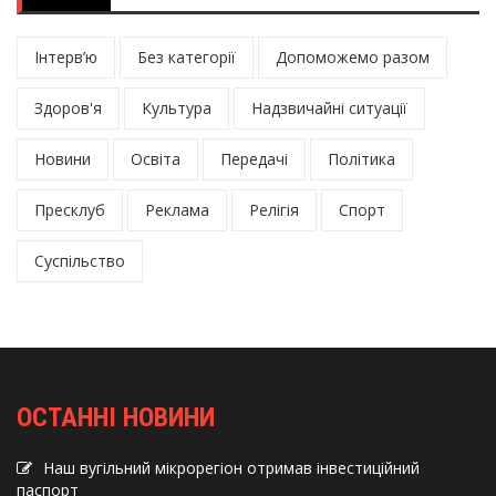
Інтерв’ю
Без категорії
Допоможемо разом
Здоров'я
Культура
Надзвичайні ситуації
Новини
Освіта
Передачі
Політика
Пресклуб
Реклама
Релігія
Спорт
Суспільство
ОСТАННІ НОВИНИ
Наш вугільний мікрорегіон отримав інвеcтиційний
паспорт