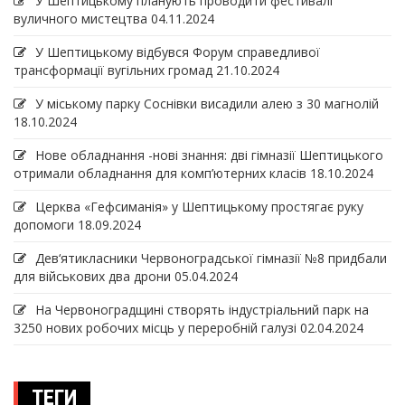
У Шептицькому планують проводити фестивалі
вуличного мистецтва
04.11.2024
У Шептицькому відбувся Форум справедливої
трансформації вугільних громад
21.10.2024
У міському парку Соснівки висадили алею з 30 магнолій
18.10.2024
Нове обладнання -нові знання: дві гімназії Шептицького
отримали обладнання для комп’ютерних класів
18.10.2024
Церква «Гефсиманія» у Шептицькому простягає руку
допомоги
18.09.2024
Дев‘ятикласники Червоноградської гімназії №8 придбали
для військових два дрони
05.04.2024
На Червоноградщині створять індустріальний парк на
3250 нових робочих місць у переробній галузі
02.04.2024
ТЕГИ