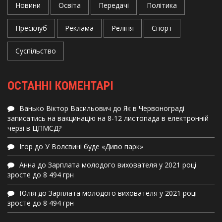
Новини
Освіта
Передачі
Політика
Пресклуб
Реклама
Релігія
Спорт
Суспільство
ОСТАННІ КОМЕНТАРІ
Ванько Віктор Васильович
до
Як в Червонограді
записатись на вакцинацію на 8-12 листопада в електронній
черзі в ЦПМСД?
Ігор
до
У Волсвині буде «Диво парк»
Анна
до
Зарплата молодого вихователя у 2021 році
зросте до 8 494 грн
Юлія
до
Зарплата молодого вихователя у 2021 році
зросте до 8 494 грн