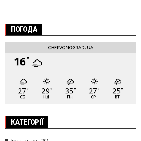
ПОГОДА
CHERVONOGRAD, UA
16
°
27
29
35
27
25
°
°
°
°
°
СБ
НД
ПН
СР
ВТ
КАТЕГОРІЇ
Без категорії
(20)