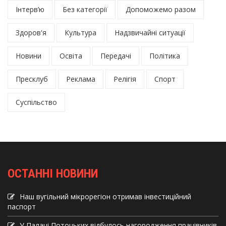
Інтерв’ю
Без категорії
Допоможемо разом
Здоров'я
Культура
Надзвичайні ситуації
Новини
Освіта
Передачі
Політика
Пресклуб
Реклама
Релігія
Спорт
Суспільство
ОСТАННІ НОВИНИ
Наш вугільний мікрорегіон отримав інвеcтиційний
паспорт
У Палаці Потоцьких відбулось нагородження працівників