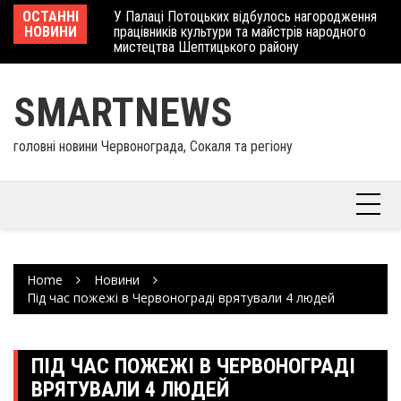
Skip
 отримав
ОСТАННІ
У Палаці Потоцьких відбулось нагородження
Ше
to
НОВИНИ
працівників культури та майстрів народного
Єв
content
мистецтва Шептицького району
шк
SMARTNEWS
головні новини Червонограда, Сокаля та регіону
Home
Новини
Під час пожежі в Червонограді врятували 4 людей
ПІД ЧАС ПОЖЕЖІ В ЧЕРВОНОГРАДІ
ВРЯТУВАЛИ 4 ЛЮДЕЙ