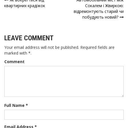
Навігація
квартирних крадіжок
Сокалем і Жвиркою:
відремонтують старий чи
записів
побудують новий?
LEAVE COMMENT
Your email address will not be published. Required fields are
marked with *.
Comment
Full Name *
Email Address *