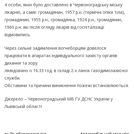
4 особи, яких було доставлено в Червоноградську міську
лікарню, а саме: громадянин, 1957 р.н. (термічні опіки тіла),
громадянин, 1955 р.н., громадянка, 1924 р.н., громадянин,
1960 р.н. які після огляду лікарів від госпіталізації
відмовились.
Через сильне задимлення вогнеборцям довелося
працювати в апаратах індивідуального захисту органів
дихання та зору.
ліквідовано о 16.33 год. в складі 2-х ланок газодимозахисної
служби.
Обставини та причини виникнення пожежі встановлюються.
Джерело –
Червоноградський МВ ГУ ДСНС України у
Львівській області
Як вберегтися від
Автомобільний міст між