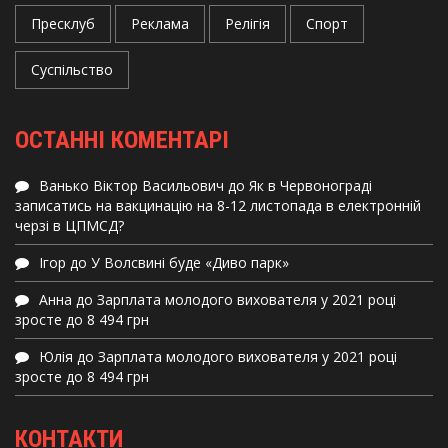
Пресклуб
Реклама
Релігія
Спорт
Суспільство
ОСТАННІ КОМЕНТАРІ
Ванько Віктор Васильович
до
Як в Червонограді
записатись на вакцинацію на 8-12 листопада в електронній
черзі в ЦПМСД?
Ігор
до
У Волсвині буде «Диво парк»
Анна
до
Зарплата молодого вихователя у 2021 році
зросте до 8 494 грн
Юлія
до
Зарплата молодого вихователя у 2021 році
зросте до 8 494 грн
КОНТАКТИ