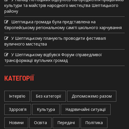
культури та майстрів народного мистецтва Шептицького
району
Шептицька громада була представлена на
Європейському регіональному саміті шкільного харчування
У Шептицькому планують проводити фестивалі
вуличного мистецтва
У Шептицькому відбувся Форум справедливої
трансформації вугільних громад
КАТЕГОРІЇ
Інтерв’ю
Без категорії
Допоможемо разом
Здоров'я
Культура
Надзвичайні ситуації
Новини
Освіта
Передачі
Політика