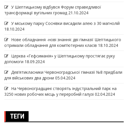
У Шептицькому відбувся Форум справедливої
трансформації вугільних громад
21.10.2024
У міському парку Соснівки висадили алею з 30 магнолій
18.10.2024
Нове обладнання -нові знання: дві гімназії Шептицького
отримали обладнання для комп’ютерних класів
18.10.2024
Церква «Гефсиманія» у Шептицькому простягає руку
допомоги
18.09.2024
Дев‘ятикласники Червоноградської гімназії №8 придбали
для військових два дрони
05.04.2024
На Червоноградщині створять індустріальний парк на
3250 нових робочих місць у переробній галузі
02.04.2024
ТЕГИ