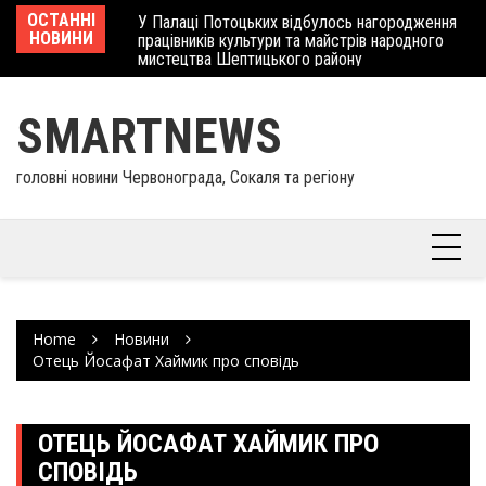
Skip
 отримав
ОСТАННІ
У Палаці Потоцьких відбулось нагородження
Ше
to
НОВИНИ
працівників культури та майстрів народного
Єв
content
мистецтва Шептицького району
шк
SMARTNEWS
головні новини Червонограда, Сокаля та регіону
Home
Новини
Отець Йосафат Хаймик про сповідь
ОТЕЦЬ ЙОСАФАТ ХАЙМИК ПРО
СПОВІДЬ