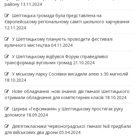
району
13.11.2024
Шептицька громада була представлена на
Європейському регіональному саміті шкільного харчування
12.11.2024
У Шептицькому планують проводити фестивалі
вуличного мистецтва
04.11.2024
У Шептицькому відбувся Форум справедливої
трансформації вугільних громад
21.10.2024
У міському парку Соснівки висадили алею з 30 магнолій
18.10.2024
Нове обладнання -нові знання: дві гімназії Шептицького
отримали обладнання для комп’ютерних класів
18.10.2024
Церква «Гефсиманія» у Шептицькому простягає руку
допомоги
18.09.2024
Дев‘ятикласники Червоноградської гімназії №8 придбали
для військових два дрони
05.04.2024