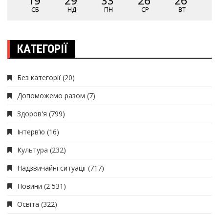
19
29
33
26
26
СБ
НД
ПН
СР
ВТ
КАТЕГОРІЇ
Без категорії
(20)
Допоможемо разом
(7)
Здоров'я
(799)
Інтерв’ю
(16)
Культура
(232)
Надзвичайні ситуації
(717)
Новини
(2 531)
Освіта
(322)