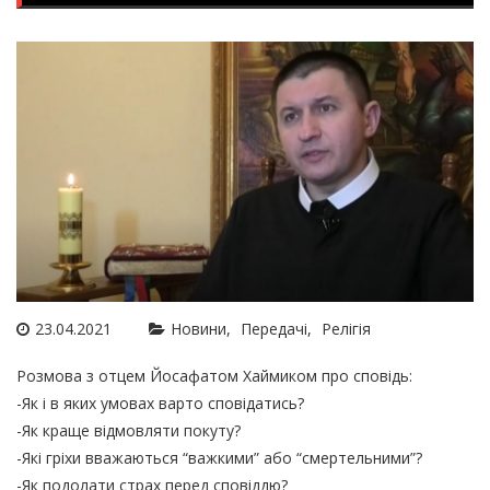
23.04.2021
Новини
Передачі
Релігія
Розмова з отцем Йосафатом Хаймиком про сповідь:
-Як і в яких умовах варто сповідатись?
-Як краще відмовляти покуту?
-Які гріхи вважаються “важкими” або “смертельними”?
-Як подолати страх перед сповіддю?