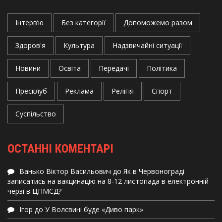
Інтерв’ю
Без категорії
Допоможемо разом
Здоров'я
Культура
Надзвичайні ситуації
Новини
Освіта
Передачі
Політика
Пресклуб
Реклама
Релігія
Спорт
Суспільство
ОСТАННІ КОМЕНТАРІ
Ванько Віктор Васильович
до
Як в Червонограді
записатись на вакцинацію на 8-12 листопада в електронній
черзі в ЦПМСД?
Ігор
до
У Волсвині буде «Диво парк»