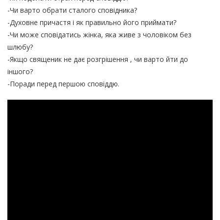
-Чи варто обрати сталого сповідника?
-Духовне причастя і як правильно його приймати?
-Чи може сповідатись жінка, яка живе з чоловіком без
шлюбу?
-Якщо священик не дає розгрішення , чи варто йти до
іншого?
-Поради перед першою сповіддю.