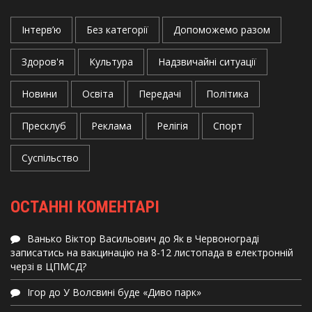
Інтерв’ю
Без категорії
Допоможемо разом
Здоров'я
Культура
Надзвичайні ситуації
Новини
Освіта
Передачі
Політика
Пресклуб
Реклама
Релігія
Спорт
Суспільство
ОСТАННІ КОМЕНТАРІ
Ванько Віктор Васильович
до
Як в Червонограді
записатись на вакцинацію на 8-12 листопада в електронній
черзі в ЦПМСД?
Ігор
до
У Волсвині буде «Диво парк»