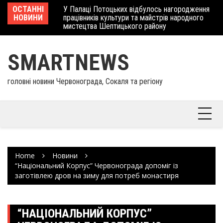
Skip
 отримав
ОСТАННІ
У Палаці Потоцьких відбулось нагородження
Ше
to
НОВИНИ
працівників культури та майстрів народного
Єв
content
мистецтва Шептицького району
шк
SMARTNEWS
головні новини Червонограда, Сокаля та регіону
Home
Новини
“Національний Корпус” Червонограда допоміг із
заготівлею дров на зиму для потреб монастиря
“НАЦІОНАЛЬНИЙ КОРПУС”