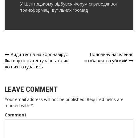
У Шептицькому відбувся Форум справедливої
трансформації вугільних громад
Види тестів на коронавірус.
Половину населення
Навігація
Яка вартість тестуваннь та як
позбавлять субсидій
до них готуватись
записів
LEAVE COMMENT
Your email address will not be published. Required fields are
marked with *.
Comment