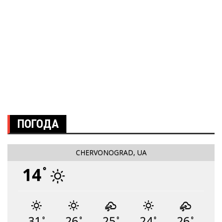
ПОГОДА
CHERVONOGRAD, UA
14
°
31
26
25
24
26
°
°
°
°
°