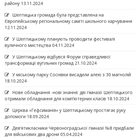
району
13.11.2024
Шептицька громада була представлена на
Європейському регіональному саміті шкільного харчування
12.11.2024
У Шептицькому планують проводити фестивалі
вуличного мистецтва
04.11.2024
У Шептицькому відбувся Форум справедливої
трансформації вугільних громад
21.10.2024
У міському парку Соснівки висадили алею з 30 магнолій
18.10.2024
Нове обладнання -нові знання: дві гімназії Шептицького
отримали обладнання для комп’ютерних класів
18.10.2024
Церква «Гефсиманія» у Шептицькому простягає руку
допомоги
18.09.2024
Дев‘ятикласники Червоноградської гімназії №8 придбали
для військових два дрони
05.04.2024