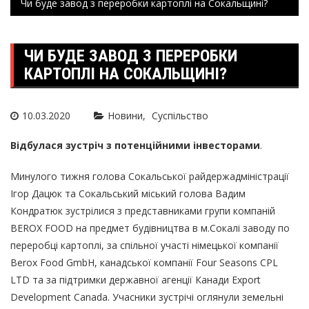
Чи буде завод з переробки картоплі на Сокальщині?
ЧИ БУДЕ ЗАВОД З ПЕРЕРОБКИ
КАРТОПЛІ НА СОКАЛЬЩИНІ?
10.03.2020
Новини
Суспільство
Відбулася зустріч з потенційними інвесторами
.
Минулого тижня голова Сокальської райдержадміністрації
Ігор Дацюк та Сокальський міський голова Вадим
Кондратюк зустрілися з представниками групи компаній
BEROX FOOD на предмет будівництва в м.Сокалі заводу по
переробці картоплі, за спільної участі німецької компанії
Berox Food GmbH, канадської компанії Four Seasons CPL
LTD та за підтримки державної агенції Канади Export
Development Canada. Учасники зустрічі оглянули земельні