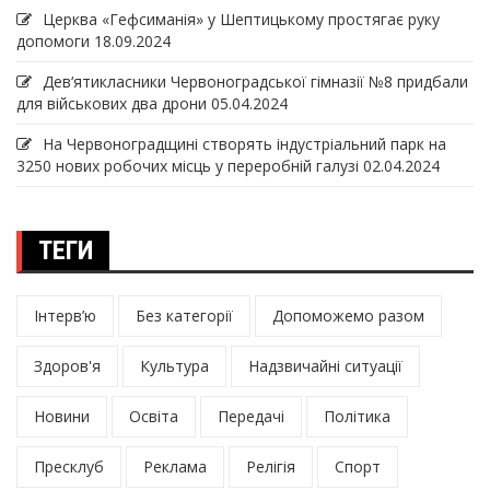
Церква «Гефсиманія» у Шептицькому простягає руку
допомоги
18.09.2024
Дев‘ятикласники Червоноградської гімназії №8 придбали
для військових два дрони
05.04.2024
На Червоноградщині створять індустріальний парк на
3250 нових робочих місць у переробній галузі
02.04.2024
ТЕГИ
Інтерв’ю
Без категорії
Допоможемо разом
Здоров'я
Культура
Надзвичайні ситуації
Новини
Освіта
Передачі
Політика
Пресклуб
Реклама
Релігія
Спорт