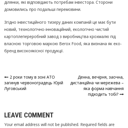
ділянки, які відповідають потребам інвестора. Сторони
домовились про подальші перемовини.
Згідно інвестиційного тизеру даних компаній це має бути
новий, технологічно-інноваційний, екологічно чистий
картоплепереробний завод з виробництва крохмалю під
власною торговою маркою Berox Food, яка визнана як еко-
бренд високоякісної продукції.
2 роки тому в зоні АТО
Денна, вечірня, заочна,
Навігація
загинув червоноградець Юрій
дистанційна чи мережева –
Луговський
яка форма навчання
записів
підходить тобі?
LEAVE COMMENT
Your email address will not be published. Required fields are