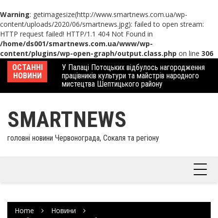
Warning
: getimagesize(http://www.smartnews.com.ua/wp-
content/uploads/2020/06/smartnews.jpg): failed to open stream:
HTTP request failed! HTTP/1.1 404 Not Found in
/home/ds001/smartnews.com.ua/www/wp-
content/plugins/wp-open-graph/output.class.php
on line
306
Skip
 отримав
ОСТАННІ
У Палаці Потоцьких відбулось нагородження
Ше
to
НОВИНИ
працівників культури та майстрів народного
Єв
content
мистецтва Шептицького району
шк
SMARTNEWS
головні новини Червонограда, Сокаля та регіону
Home
Новини