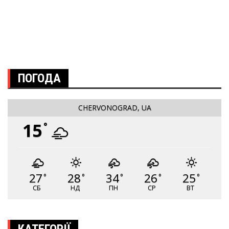
ПОГОДА
CHERVONOGRAD, UA
15
°
27
28
34
26
25
°
°
°
°
°
СБ
НД
ПН
СР
ВТ