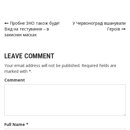
Пробне ЗНО також буде!
У Червонограді вшанували
Навігація
Вхід на тестування – в
Героїв
захисних масках
записів
LEAVE COMMENT
Your email address will not be published. Required fields are
marked with *.
Comment
Full Name *