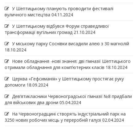
У Шептицькому планують проводити фестивалі
вуличного мистецтва
04.11.2024
У Шептицькому відбувся Форум справедливої
трансформації вугільних громад
21.10.2024
У міському парку Соснівки висадили алею з 30 магнолій
18.10.2024
Нове обладнання -нові знання: дві гімназії Шептицького
отримали обладнання для комп’ютерних класів
18.10.2024
Церква «Гефсиманія» у Шептицькому простягає руку
допомоги
18.09.2024
Дев‘ятикласники Червоноградської гімназії №8 придбали
для військових два дрони
05.04.2024
На Червоноградщині створять індустріальний парк на
3250 нових робочих місць у переробній галузі
02.04.2024