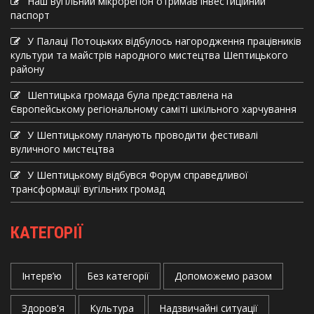
Наш вугільний мікрорегіон отримав інвеcтиційний
паспорт
У Палаці Потоцьких відбулось нагородження працівників
культури та майстрів народного мистецтва Шептицького
району
Шептицька громада була представлена на
Європейському регіональному саміті шкільного харчування
У Шептицькому планують проводити фестивалі
вуличного мистецтва
У Шептицькому відбувся Форум справедливої
трансформації вугільних громад
КАТЕГОРІЇ
Інтерв’ю
Без категорії
Допоможемо разом
Здоров'я
Культура
Надзвичайні ситуації