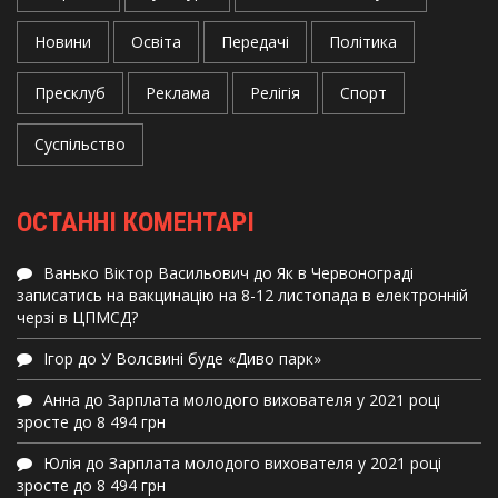
Новини
Освіта
Передачі
Політика
Пресклуб
Реклама
Релігія
Спорт
Суспільство
ОСТАННІ КОМЕНТАРІ
Ванько Віктор Васильович
до
Як в Червонограді
записатись на вакцинацію на 8-12 листопада в електронній
черзі в ЦПМСД?
Ігор
до
У Волсвині буде «Диво парк»
Анна
до
Зарплата молодого вихователя у 2021 році
зросте до 8 494 грн
Юлія
до
Зарплата молодого вихователя у 2021 році
зросте до 8 494 грн