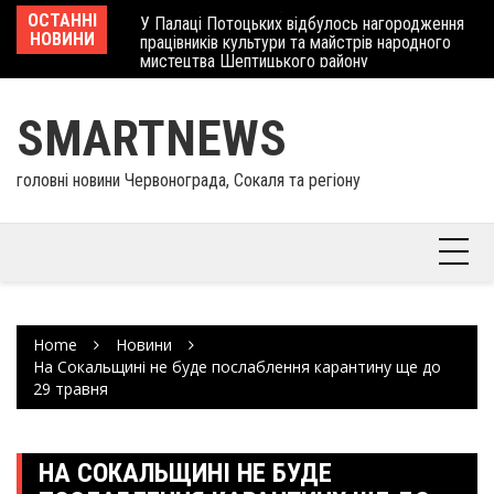
Skip
 отримав
ОСТАННІ
У Палаці Потоцьких відбулось нагородження
Ше
to
НОВИНИ
працівників культури та майстрів народного
Єв
content
мистецтва Шептицького району
шк
SMARTNEWS
головні новини Червонограда, Сокаля та регіону
Home
Новини
На Сокальщині не буде послаблення карантину ще до
29 травня
НА СОКАЛЬЩИНІ НЕ БУДЕ