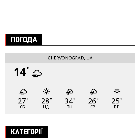
ПОГОДА
CHERVONOGRAD, UA
14
°
27
28
34
26
25
°
°
°
°
°
СБ
НД
ПН
СР
ВТ
КАТЕГОРІЇ