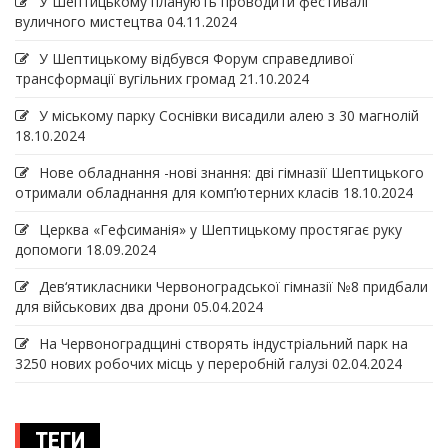
У Шептицькому планують проводити фестивалі
вуличного мистецтва
04.11.2024
У Шептицькому відбувся Форум справедливої
трансформації вугільних громад
21.10.2024
У міському парку Соснівки висадили алею з 30 магнолій
18.10.2024
Нове обладнання -нові знання: дві гімназії Шептицького
отримали обладнання для комп’ютерних класів
18.10.2024
Церква «Гефсиманія» у Шептицькому простягає руку
допомоги
18.09.2024
Дев‘ятикласники Червоноградської гімназії №8 придбали
для військових два дрони
05.04.2024
На Червоноградщині створять індустріальний парк на
3250 нових робочих місць у переробній галузі
02.04.2024
ТЕГИ