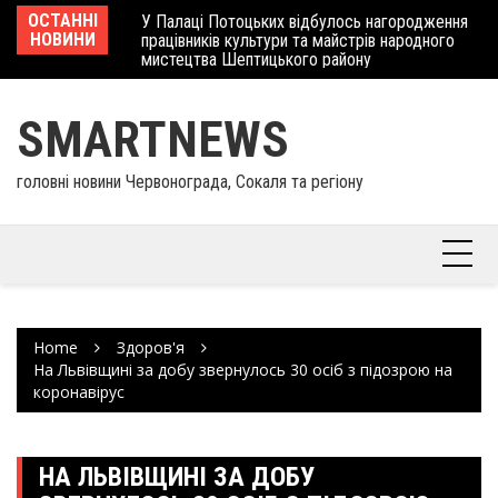
Skip
 отримав
ОСТАННІ
У Палаці Потоцьких відбулось нагородження
Ше
to
НОВИНИ
працівників культури та майстрів народного
Єв
content
мистецтва Шептицького району
шк
SMARTNEWS
головні новини Червонограда, Сокаля та регіону
Home
Здоров'я
На Львівщині за добу звернулось 30 осіб з підозрою на
коронавірус
НА ЛЬВІВЩИНІ ЗА ДОБУ