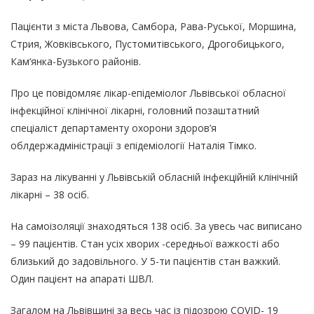
Пацієнти з міста Львова, Самбора, Рава-Руської, Моршина,
Стрия, Жовківського, Пустомитівського, Дрогобицького,
Кам‘янка-Бузького районів.
Про це повідомляє лікар-епідеміолог Львівської обласної
інфекційної клінічної лікарні, головний позаштатний
спеціаліст департаменту охорони здоров’я
облдержадміністрації з епідеміології Наталія Тімко.
Зараз на лікуванні у Львівській обласній інфекційній клінічній
лікарні – 38 осіб.
На самоізоляції знаходяться 138 осіб. За увесь час виписано
– 99 пацієнтів. Стан усіх хворих -середньої важкості або
близький до задовільного. У 5-ти пацієнтів стан важкий.
Один пацієнт на апараті ШВЛ.
Загалом на Львівщині за весь час із підозрою COVID- 19