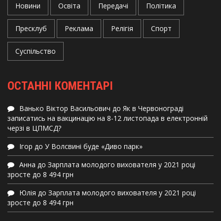
Новини
Освіта
Передачі
Політика
Пресклуб
Реклама
Релігія
Спорт
Суспільство
ОСТАННІ КОМЕНТАРІ
Ванько Віктор Васильович
до
Як в Червонограді
записатись на вакцинацію на 8-12 листопада в електронній
черзі в ЦПМСД?
Ігор
до
У Волсвині буде «Диво парк»
Анна
до
Зарплата молодого вихователя у 2021 році
зросте до 8 494 грн
Юлія
до
Зарплата молодого вихователя у 2021 році
зросте до 8 494 грн