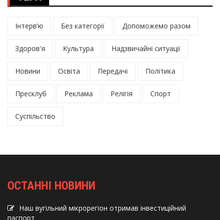
Інтерв’ю
Без категорії
Допоможемо разом
Здоров'я
Культура
Надзвичайні ситуації
Новини
Освіта
Передачі
Політика
Пресклуб
Реклама
Релігія
Спорт
Суспільство
ОСТАННІ НОВИНИ
Наш вугільний мікрорегіон отримав інвеcтиційний
паспорт