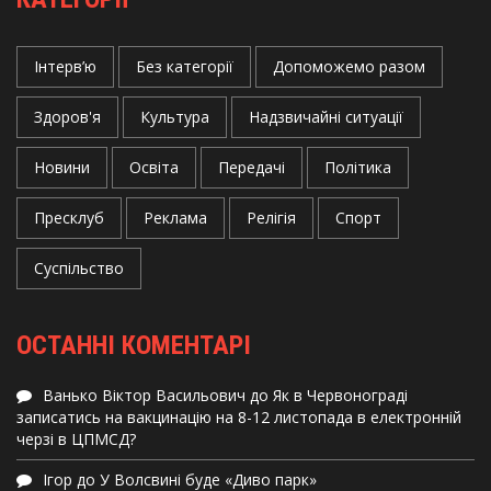
Інтерв’ю
Без категорії
Допоможемо разом
Здоров'я
Культура
Надзвичайні ситуації
Новини
Освіта
Передачі
Політика
Пресклуб
Реклама
Релігія
Спорт
Суспільство
ОСТАННІ КОМЕНТАРІ
Ванько Віктор Васильович
до
Як в Червонограді
записатись на вакцинацію на 8-12 листопада в електронній
черзі в ЦПМСД?
Ігор
до
У Волсвині буде «Диво парк»