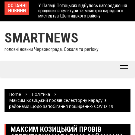
Skip
 отримав
ОСТАННІ
У Палаці Потоцьких відбулось нагородження
Ше
to
НОВИНИ
працівників культури та майстрів народного
Єв
content
мистецтва Шептицького району
шк
SMARTNEWS
головні новини Червонограда, Сокаля та регіону
Home
Політика
Максим Козицький провів селекторну нараду із
районами щодо запобігання поширенню COVID-19
МАКСИМ КОЗИЦЬКИЙ ПРОВІВ