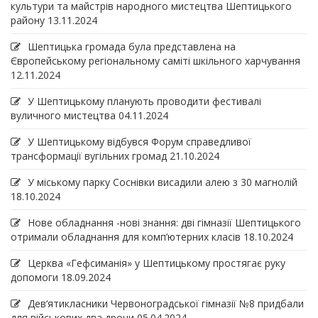
культури та майстрів народного мистецтва Шептицького
району
13.11.2024
Шептицька громада була представлена на
Європейському регіональному саміті шкільного харчування
12.11.2024
У Шептицькому планують проводити фестивалі
вуличного мистецтва
04.11.2024
У Шептицькому відбувся Форум справедливої
трансформації вугільних громад
21.10.2024
У міському парку Соснівки висадили алею з 30 магнолій
18.10.2024
Нове обладнання -нові знання: дві гімназії Шептицького
отримали обладнання для комп’ютерних класів
18.10.2024
Церква «Гефсиманія» у Шептицькому простягає руку
допомоги
18.09.2024
Дев‘ятикласники Червоноградської гімназії №8 придбали
для військових два дрони
05.04.2024