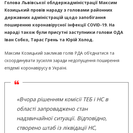
Голова Львівської облдержадміністрації Максим
Козицький провів нараду з головами районних
державних адміністрацій щодо запобігання
поширенню коронавірусної інфекції COVID-19. На
нараді також були присутні заступники голови ОДА
Іван Собко, Тарас Грень та Юрій Холод.
Максим Козицький закликав голів РДА об’єднатися та
скоординувати зусилля заради недопущення поширення
епідемії коронавірусу в Україні.
«Вчора рішенням комісії ТЕБ і НС в
області запроваджено стан
надзвичайної ситуації. Відповідно,
створено штаб із ліквідації НС,