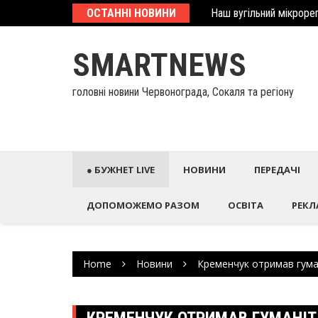
Наш вугільний мікрорег
Skip
ОСТАННІ НОВИНИ
У Палаці Потоцьких ві
to
content
SMARTNEWS
головні новини Червонограда, Сокаля та регіону
● БУЖНЕТ LIVE
НОВИНИ
ПЕРЕДАЧІ
ДОПОМОЖЕМО РАЗОМ
ОСВІТА
РЕКЛ
Home
Новини
Кременчук отримав гума