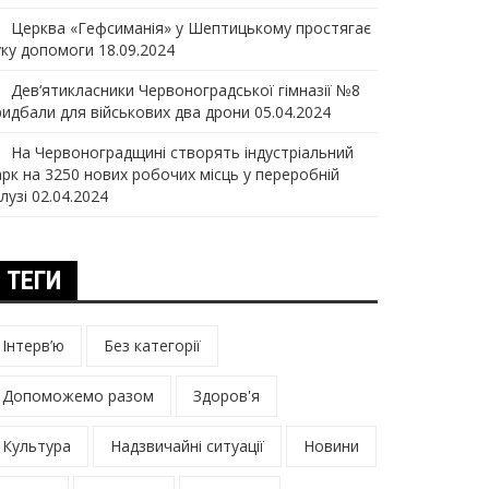
Церква «Гефсиманія» у Шептицькому простягає
уку допомоги
18.09.2024
Дев‘ятикласники Червоноградської гімназії №8
ридбали для військових два дрони
05.04.2024
На Червоноградщині створять індустріальний
арк на 3250 нових робочих місць у переробній
лузі
02.04.2024
ТЕГИ
Інтерв’ю
Без категорії
Допоможемо разом
Здоров'я
Культура
Надзвичайні ситуації
Новини