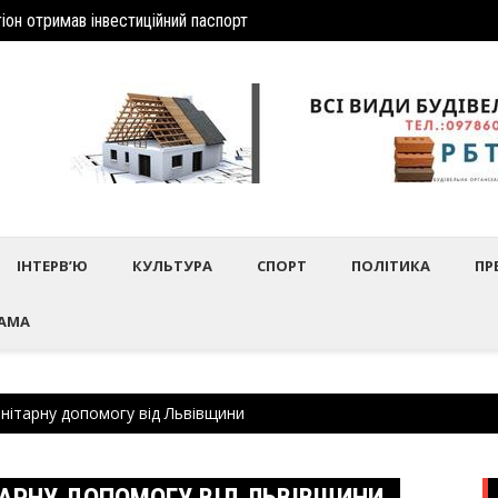
іон отримав інвеcтиційний паспорт
Шептиц
дбулось нагородження працівників культури та майстрів народного 
ІНТЕРВ’Ю
КУЛЬТУРА
СПОРТ
ПОЛІТИКА
ПР
АМА
нітарну допомогу від Львівщини