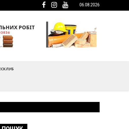
06.08.2026
ька громада була представлена на Європейському регіональному са
мистецтва Шептицького району
ЕСКЛУБ