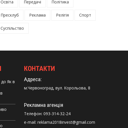
Освіта
Передачі
Політика
Пресклуб
Реклама
Релігія
Спорт
Суспільство
І
КОНТАКТИ
Адреса:
до
Як в
м.Червоноград, вул. Корольова, 8
 в
Рекламна агенція
Диво
Телефон:
093-314-32-24
e-mail: reklama2018invest@gmail.com
го