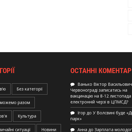
ГОРІЇ
ОСТАННІ КОМЕНТАР
Ванько Віктор Васильович
в’ю
Без категорії
Червонограді записатись на
вакцинацію на 8-12 листопада
електронній черзі в ЦПМСД?
можемо разом
Ігор
до
У Волсвині буде «
ов'я
Культура
парк»
ичайні ситуації
Новини
Анна
до
Зарплата молодо