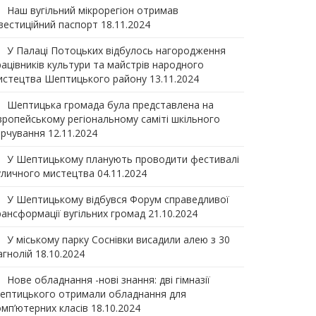
Наш вугільний мікрорегіон отримав
нвеcтиційний паспорт
18.11.2024
У Палаці Потоцьких відбулось нагородження
рацівників культури та майстрів народного
истецтва Шептицького району
13.11.2024
Шептицька громада була представлена на
вропейському регіональному саміті шкільного
арчування
12.11.2024
У Шептицькому планують проводити фестивалі
уличного мистецтва
04.11.2024
У Шептицькому відбувся Форум справедливої
рансформації вугільних громад
21.10.2024
У міському парку Соснівки висадили алею з 30
агнолій
18.10.2024
Нове обладнання -нові знання: дві гімназії
ептицького отримали обладнання для
омп’ютерних класів
18.10.2024