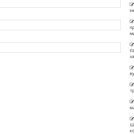
і
п
м
Є
х
в
т
м
Ш
к