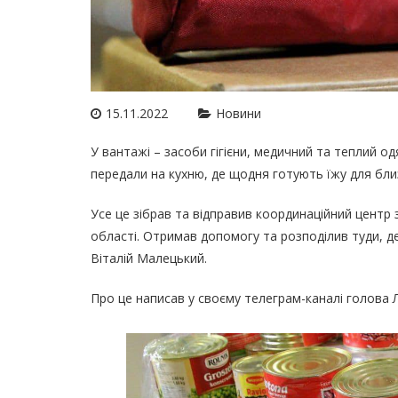
15.11.2022
Новини
У вантажі – засоби гігієни, медичний та теплий одя
передали на кухню, де щодня готують їжу для бли
Усе це зібрав та відправив координаційний центр 
області. Отримав допомогу та розподілив туди, д
Віталій Малецький.
Про це написав у своєму телеграм-каналі голова 