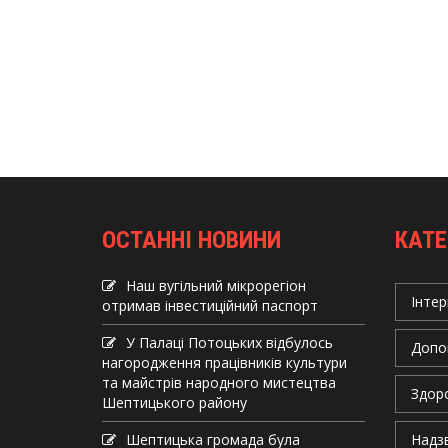
ОСТАННІ НОВИНИ
КАТЕ
Наш вугільний мікрорегіон
Інтер
отримав інвеcтиційний паспорт
У Палаці Потоцьких відбулось
Допо
нагородження працівників культури
та майстрів народного мистецтва
Здор
Шептицького району
Шептицька громада була
Надзв