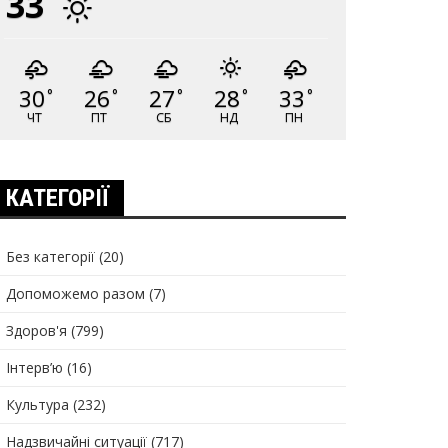
33
30
26
27
28
33
°
°
°
°
°
ЧТ
ПТ
СБ
НД
ПН
КАТЕГОРІЇ
Без категорії
(20)
Допоможемо разом
(7)
Здоров'я
(799)
Інтерв’ю
(16)
Культура
(232)
Надзвичайні ситуації
(717)