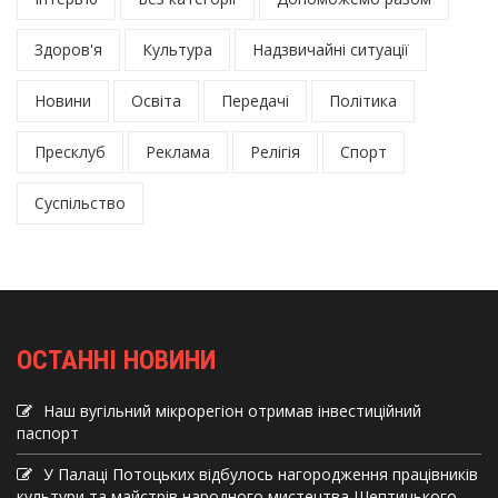
Здоров'я
Культура
Надзвичайні ситуації
Новини
Освіта
Передачі
Політика
Пресклуб
Реклама
Релігія
Спорт
Суспільство
ОСТАННІ НОВИНИ
Наш вугільний мікрорегіон отримав інвеcтиційний
паспорт
У Палаці Потоцьких відбулось нагородження працівників
культури та майстрів народного мистецтва Шептицького