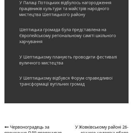
У Палаці Потоцьких відбулось нагородження
працівників культури та майстрів народного
мистецтва Шептицького району
Шептицька громада була представлена на
Європейському регіональному саміті шкільного
харчування
У Шептицькому планують проводити фестивалі
вуличного мистецтва
У Шептицькому відбувся Форум справедливої
трансформації вугільних громад
Червоноградець за
У Жовківському районі 26-
поруження ПДР пропонував
річного чоловіка вбило