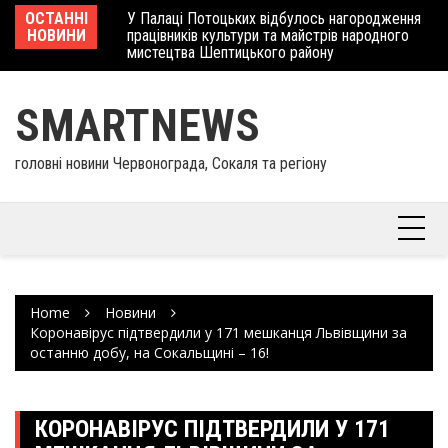
Skip
 отримав
ОСТАННІ
У Палаці Потоцьких відбулось нагородження
Ше
to
НОВИНИ
працівників культури та майстрів народного
Єв
content
мистецтва Шептицького району
шк
SMARTNEWS
головні новини Червонограда, Сокаля та регіону
Home
Новини
Коронавірус підтвердили у 171 мешканця Львівщини за
останню добу, на Сокальщині – 16!
КОРОНАВІРУС ПІДТВЕРДИЛИ У 171