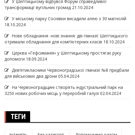
У Шептицькому відбувся Форум справедливої
трансформації вугільних громад
21.10.2024
У міському парку Соснівки висадили алею з 30 магнолій
18.10.2024
Нове обладнання -нові знання: дві гімназії Шептицького
отримали обладнання для комп’ютерних класів
18.10.2024
Церква «Гефсиманія» у Шептицькому простягає руку
допомоги
18.09.2024
Дев‘ятикласники Червоноградської гімназії №8 придбали
для військових два дрони
05.04.2024
На Червоноградщині створять індустріальний парк на
3250 нових робочих місць у переробній галузі
02.04.2024
ТЕГИ
Інтерв’ю
Без категорії
Допоможемо разом