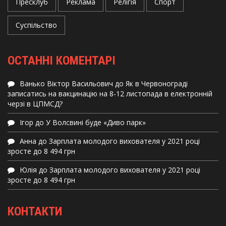
Пресклуб
Реклама
Релігія
Спорт
Суспільство
ОСТАННІ КОМЕНТАРІ
Ванько Віктор Васильович
до
Як в Червонограді
записатись на вакцинацію на 8-12 листопада в електронній
черзі в ЦПМСД?
Ігор
до
У Волсвині буде «Диво парк»
Анна
до
Зарплата молодого вихователя у 2021 році
зросте до 8 494 грн
Юлія
до
Зарплата молодого вихователя у 2021 році
зросте до 8 494 грн
КОНТАКТИ