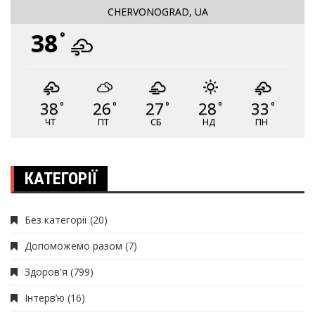
CHERVONOGRAD, UA
38
°
38
26
27
28
33
°
°
°
°
°
ЧТ
ПТ
СБ
НД
ПН
КАТЕГОРІЇ
Без категорії
(20)
Допоможемо разом
(7)
Здоров'я
(799)
Інтерв’ю
(16)