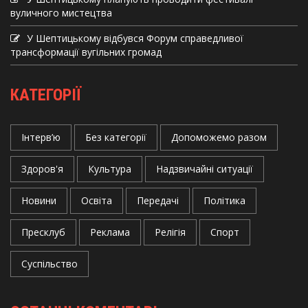
вуличного мистецтва
У Шептицькому відбувся Форум справедливої
трансформації вугільних громад
КАТЕГОРІЇ
Інтерв’ю
Без категорії
Допоможемо разом
Здоров'я
Культура
Надзвичайні ситуації
Новини
Освіта
Передачі
Політика
Пресклуб
Реклама
Релігія
Спорт
Суспільство