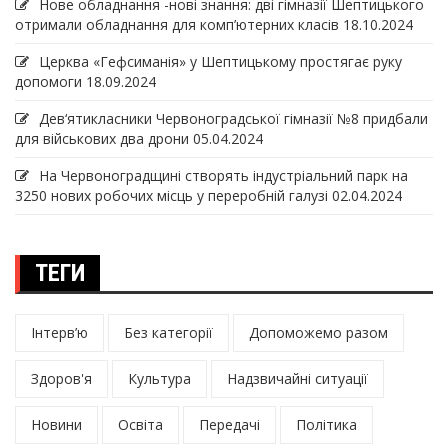
Нове обладнання -нові знання: дві гімназії Шептицького
отримали обладнання для комп’ютерних класів
18.10.2024
Церква «Гефсиманія» у Шептицькому простягає руку
допомоги
18.09.2024
Дев‘ятикласники Червоноградської гімназії №8 придбали
для військових два дрони
05.04.2024
На Червоноградщині створять індустріальний парк на
3250 нових робочих місць у переробній галузі
02.04.2024
ТЕГИ
Інтерв’ю
Без категорії
Допоможемо разом
Здоров'я
Культура
Надзвичайні ситуації
Новини
Освіта
Передачі
Політика