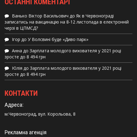
ОСТАННІ КОМЕНТАРІ
Ванько Віктор Васильович
до
Як в Червонограді
записатись на вакцинацію на 8-12 листопада в електронній
черзі в ЦПМСД?
Ігор
до
У Волсвині буде «Диво парк»
Анна
до
Зарплата молодого вихователя у 2021 році
зросте до 8 494 грн
Юлія
до
Зарплата молодого вихователя у 2021 році
зросте до 8 494 грн
КОНТАКТИ
Адреса:
м.Червоноград, вул. Корольова, 8
Рекламна агенція