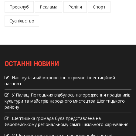
Пресклуб
Реклама
Релігія
Спорт
Суспільство
ОСТАННІ НОВИНИ
Наш вугільний мікрорегіон отримав інвеcтиційний
паспорт
У Палаці Потоцьких відбулось нагородження працівників
культури та майстрів народного мистецтва Шептицького
району
Шептицька громада була представлена на
Європейському регіональному саміті шкільного харчування
У Шептицькому планують проводити фестивалі