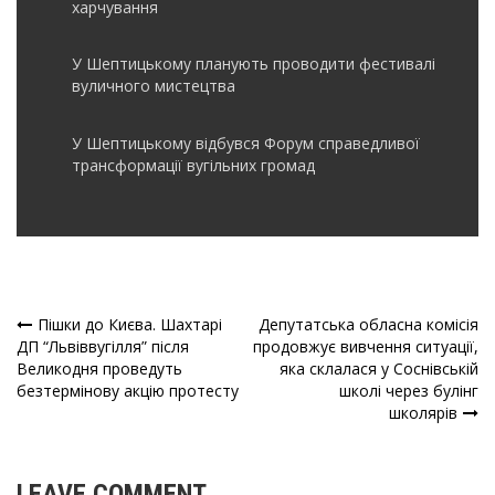
харчування
У Шептицькому планують проводити фестивалі
вуличного мистецтва
У Шептицькому відбувся Форум справедливої
трансформації вугільних громад
Пішки до Києва. Шахтарі
Депутатська обласна комісія
Навігація
ДП “Львіввугілля” після
продовжує вивчення ситуації,
Великодня проведуть
яка склалася у Соснівській
записів
безтермінову акцію протесту
школі через булінг
школярів
LEAVE COMMENT