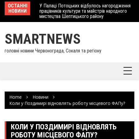
Skip
 отримав
ОСТАННІ
У Палаці Потоцьких відбулось нагородження
Ше
to
НОВИНИ
працівників культури та майстрів народного
Єв
content
мистецтва Шептицького району
шк
SMARTNEWS
головні новини Червонограда, Сокаля та регіону
Home
Новини
Коли у Поздимирі відновлять роботу місцевого ФАПу?
КОЛИ У ПОЗДИМИРІ ВІДНОВЛЯТЬ
РОБОТУ МІСЦЕВОГО ФАПУ?