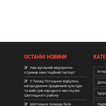
ОСТАННІ НОВИНИ
КАТЕ
Наш вугільний мікрорегіон
Інтер
отримав інвеcтиційний паспорт
У Палаці Потоцьких відбулось
Допо
нагородження працівників культури
та майстрів народного мистецтва
Здор
Шептицького району
Шептицька громада була
Надзв