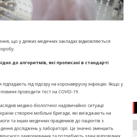
ення, що у деяких медичних закладах відмовляються
воробу.
ідно до алгоритмів, які прописані в стандарті
 підпадають під підозру на коронавірусну інфекцію. Якщо у
 повинні проводити тест на COVID-19.
наслідків медико-біологічної надзвичайної ситуації
країни створені мобільні бригади, які виїжджають на
моги та інших медичних працівників до пацієнтів з
едення досліджень у лабораторії. Це значно зменшить
вірусного захворювання та потребують здачі відповідних