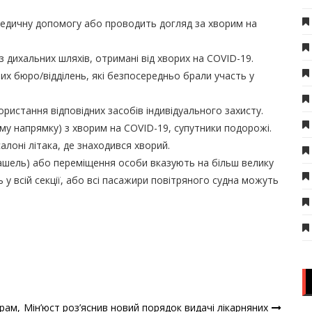
 медичну допомогу або проводить догляд за хворим на
з дихальних шляхів, отримані від хворих на COVID-19.
х бюро/відділень, які безпосередньо брали участь у
ристання відповідних засобів індивідуального захисту.
кому напрямку) з хворим на COVID-19, супутники подорожі.
алоні літака, де знаходився хворий.
ашель) або переміщення особи вказують на більш велику
 у всій секції, або всі пасажири повітряного судна можуть
рам,
Мін’юст роз’яснив новий порядок видачі лікарняних