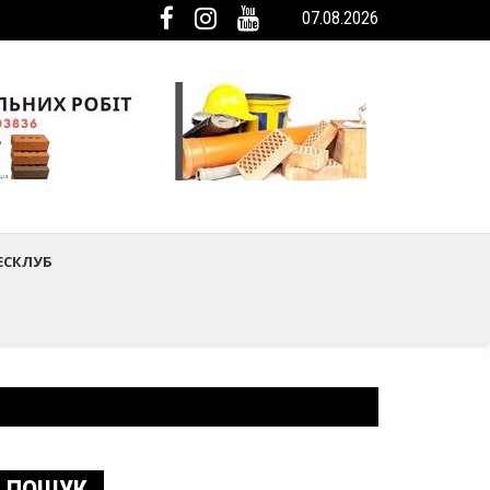
07.08.2026
мистецтва Шептицького району
ька громада була представлена на Європейському регіональному са
ЕСКЛУБ