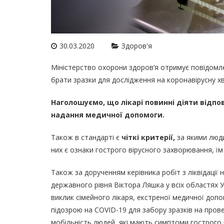
30.03.2020
Здоров'я
Міністерство охорони здоров’я отримує повідомл
брати зразки для дослідження на коронавірусну х
Наголошуємо, що лікарі повинні діяти відпов
надання медичної допомоги.
Також в стандарті є
чіткі критерії,
за якими люди
них є ознаки гострого вірусного захворювання, їм
Також за дорученням керівника робіт з ліквідації 
державного рівня Віктора Ляшка у всіх областях У
виклик сімейного лікаря, екстреної медичної допо
підозрою на COVID-19 для забору зразків на пров
мобільність людей, які мають симптоми гострого 