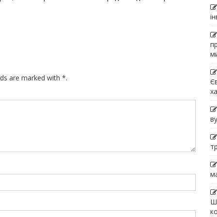
і
п
м
lds are marked with *.
Є
х
в
т
м
Ш
к