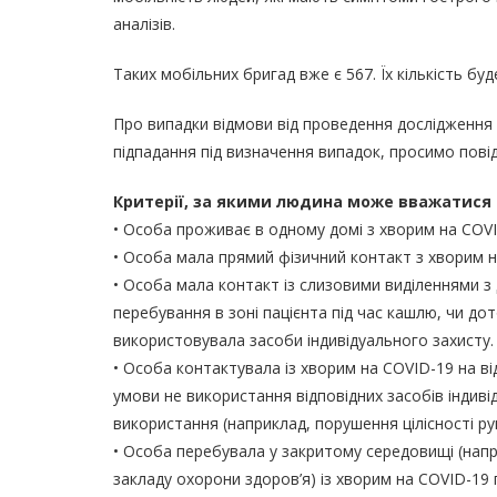
аналізів.
Таких мобільних бригад вже є 567. Їх кількість бу
Про випадки відмови від проведення дослідження 
підпадання під визначення випадок, просимо пові
Критерії, за якими людина може вважатися
• Особа проживає в одному домі з хворим на COVI
• Особа мала прямий фізичний контакт з хворим н
• Особа мала контакт із слизовими виділеннями з
перебування в зоні пацієнта під час кашлю, чи до
використовувала засоби індивідуального захисту.
• Особа контактувала із хворим на COVID-19 на ві
умови не використання відповідних засобів індив
використання (наприклад, порушення цілісності ру
• Особа перебувала у закритому середовищі (напри
закладу охорони здоров’я) із хворим на COVID-19 