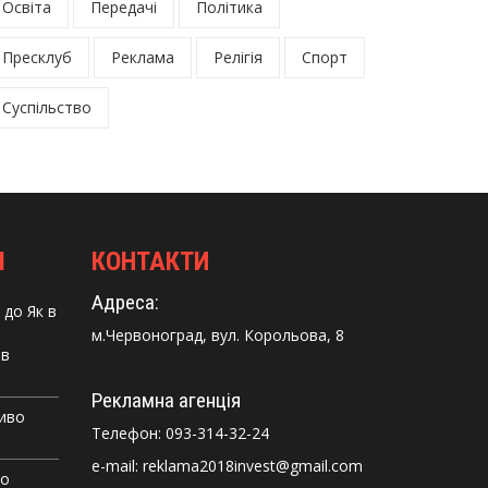
Освіта
Передачі
Політика
Пресклуб
Реклама
Релігія
Спорт
Суспільство
І
КОНТАКТИ
Адреса:
до
Як в
м.Червоноград, вул. Корольова, 8
 в
Рекламна агенція
Диво
Телефон:
093-314-32-24
e-mail: reklama2018invest@gmail.com
го