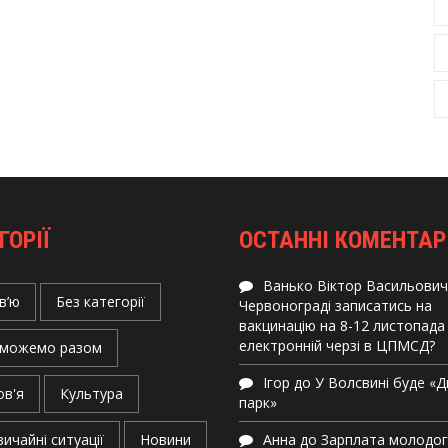
ГОРІЇ
ОСТАННІ КОМЕНТАР
Ванько Віктор Васильович
в’ю
Без категорії
Червонограді записатись на
вакцинацію на 8-12 листопада
електронній черзі в ЦПМСД?
можемо разом
Ігор
до
У Волсвині буде «
ов'я
Культура
парк»
ичайні ситуації
Новини
Анна
до
Зарплата молодо