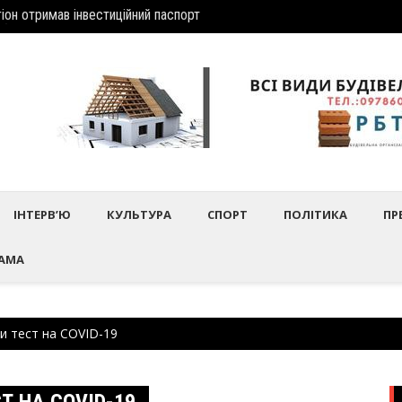
дбулось нагородження працівників культури та майстрів народного 
Шептиц
ІНТЕРВ’Ю
КУЛЬТУРА
СПОРТ
ПОЛІТИКА
ПР
АМА
и тест на COVID-19