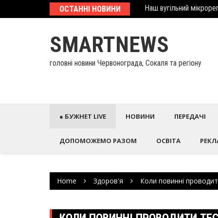
Skip
еcтиційний паспорт
ОСТАННІ НОВИНИ
У Палаці Потоцьких ві
to
content
SMARTNEWS
головні новини Червонограда, Сокаля та регіону
● БУЖНЕТ LIVE
НОВИНИ
ПЕРЕДАЧІ
ДОПОМОЖЕМО РАЗОМ
ОСВІТА
РЕКЛ
Home
Здоров'я
Коли повинні проводит