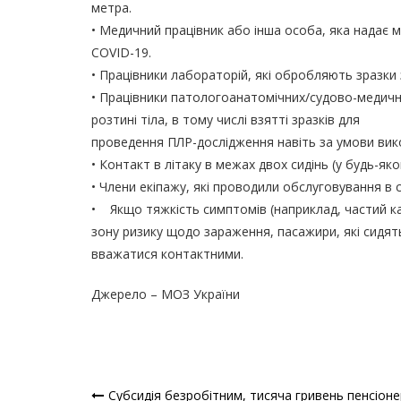
метра.
• Медичний працівник або інша особа, яка надає
COVID-19.
• Працівники лабораторій, які обробляють зразки 
• Працівники патологоанатомічних/судово-медични
розтині тіла, в тому числі взятті зразків для
проведення ПЛР-дослідження навіть за умови вико
• Контакт в літаку в межах двох сидінь (у будь-я
• Члени екіпажу, які проводили обслуговування в с
• Якщо тяжкість симптомів (наприклад, частий к
зону ризику щодо зараження, пасажири, які сидять
вважатися контактними.
Джерело – МОЗ України
Субсидія безробітним, тисяча гривень пенсіоне