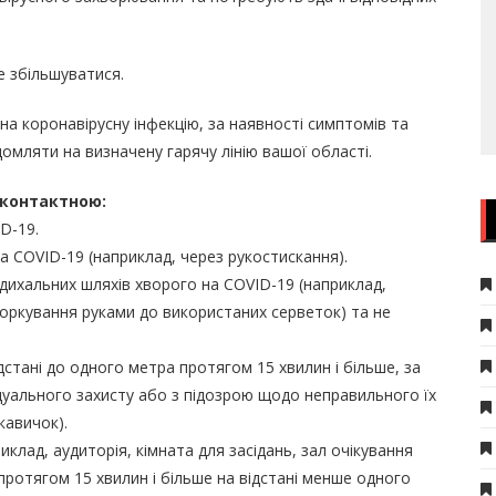
де збільшуватися.
на коронавірусну інфекцію, за наявності симптомів та
домляти на визначену гарячу лінію вашої області.
 контактною:
D-19.
а COVID-19 (наприклад, через рукостискання).
 дихальних шляхів хворого на COVID-19 (наприклад,
торкування руками до використаних серветок) та не
дстані до одного метра протягом 15 хвилин і більше, за
ідуального захисту або з підозрою щодо неправильного їх
кавичок).
клад, аудиторія, кімната для засідань, зал очікування
протягом 15 хвилин і більше на відстані менше одного