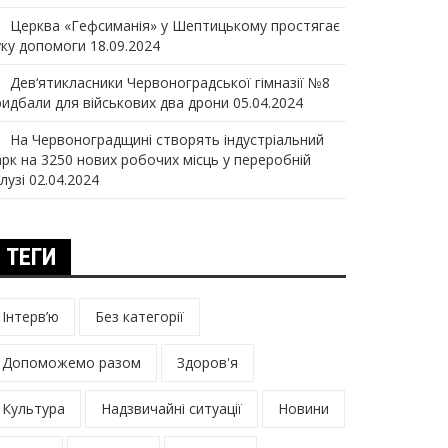
Церква «Гефсиманія» у Шептицькому простягає
уку допомоги
18.09.2024
Дев‘ятикласники Червоноградської гімназії №8
ридбали для військових два дрони
05.04.2024
На Червоноградщині створять індустріальний
арк на 3250 нових робочих місць у переробній
лузі
02.04.2024
ТЕГИ
Інтерв’ю
Без категорії
Допоможемо разом
Здоров'я
Культура
Надзвичайні ситуації
Новини