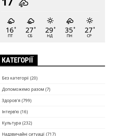
17
16
27
29
35
27
°
°
°
°
°
ПТ
СБ
НД
ПН
СР
КАТЕГОРІЇ
Без категорії
(20)
Допоможемо разом
(7)
Здоров'я
(799)
Інтерв’ю
(16)
Культура
(232)
Надзвичайні ситуації
(717)